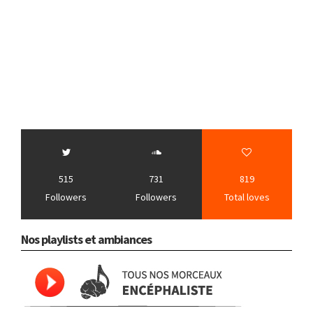
515
731
819
Followers
Followers
Total loves
Nos playlists et ambiances