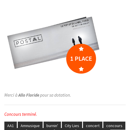
Merci à
Allo Floride
pour sa dotation.
Concours terminé.
AA1
Amnusique
burnin'
City Lies
concert
concours