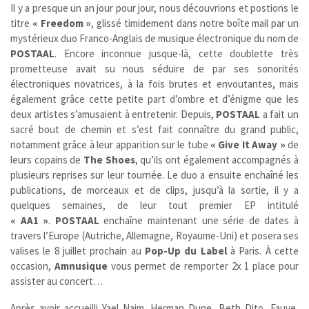
Il y a presque un an jour pour jour, nous découvrions et postions le
titre
« Freedom »
, glissé timidement dans notre boîte mail par un
mystérieux duo Franco-Anglais de musique électronique du nom de
POSTAAL
. Encore inconnue jusque-là, cette doublette très
prometteuse avait su nous séduire de par ses sonorités
électroniques novatrices, à la fois brutes et envoutantes, mais
également grâce cette petite part d’ombre et d’énigme que les
deux artistes s’amusaient à entretenir. Depuis,
POSTAAL
a fait un
sacré bout de chemin et s’est fait connaître du grand public,
notamment grâce à leur apparition sur le tube
« Give It Away »
de
leurs copains de
The Shoes
, qu’ils ont également accompagnés à
plusieurs reprises sur leur tournée. Le duo a ensuite enchaîné les
publications, de morceaux et de clips, jusqu’à la sortie, il y a
quelques semaines, de leur tout premier EP intitulé
« AA1 »
.
POSTAAL
enchaîne maintenant une série de dates à
travers l’Europe (Autriche, Allemagne, Royaume-Uni) et posera ses
valises le 8 juillet prochain au
Pop-Up du Label
à Paris. À cette
occasion,
Amnusique
vous permet de remporter 2x 1 place pour
assister au concert…
Après avoir accueilli Yael Naim, Herman Dune, Beth Dito, Fauve,