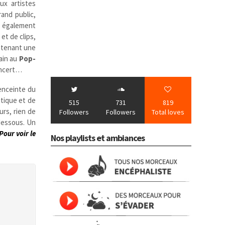
ux artistes
and public,
nt également
et de clips,
ntenant une
hain au
Pop-
oncert…
enceinte du
itique et de
515
731
819
urs, rien de
Followers
Followers
Total loves
-dessous. Un
Pour voir le
Nos playlists et ambiances