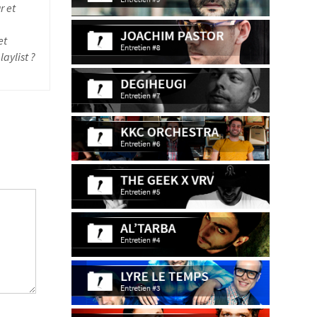
r et
et
aylist ?