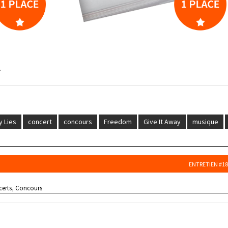
.
y Lies
concert
concours
Freedom
Give It Away
musique
ENTRETIEN #18
erts
,
Concours