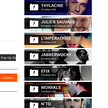
Pop-Up du
»
 – CÉZAIRE