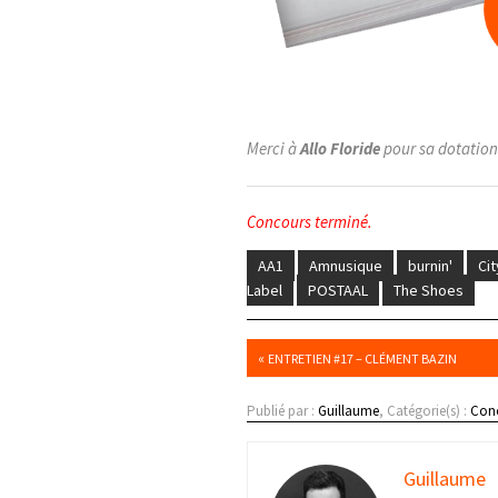
Merci à
Allo Floride
pour sa dotation
Concours terminé.
AA1
Amnusique
burnin'
Cit
Label
POSTAAL
The Shoes
«
ENTRETIEN #17 – CLÉMENT BAZIN
Publié par :
Guillaume
, Catégorie(s) :
Conc
Guillaume