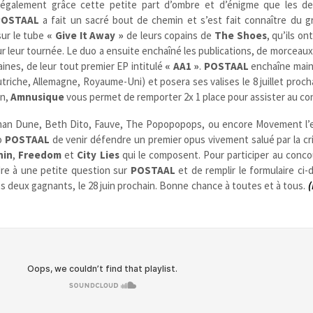
 également grâce cette petite part d’ombre et d’énigme que les de
POSTAAL
a fait un sacré bout de chemin et s’est fait connaître du gr
sur le tube
« Give It Away »
de leurs copains de
The Shoes
, qu’ils o
 leur tournée. Le duo a ensuite enchaîné les publications, de morceaux 
maines, de leur tout premier EP intitulé
« AA1 »
.
POSTAAL
enchaîne mai
utriche, Allemagne, Royaume-Uni) et posera ses valises le 8 juillet proc
on,
Amnusique
vous permet de remporter 2x 1 place pour assister au c
Herman Dune, Beth Dito, Fauve, The Popopopops, ou encore Movement l’
o
POSTAAL
de venir défendre un premier opus vivement salué par la cr
nin
,
Freedom
et
City Lies
qui le composent. Pour participer au conco
ndre à une petite question sur
POSTAAL
et de remplir le formulaire ci
es deux gagnants, le 28 juin prochain. Bonne chance à toutes et à tous.
(