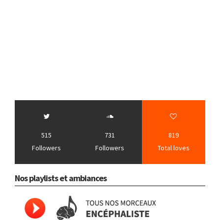
515
731
819
Followers
Followers
Total loves
Nos playlists et ambiances