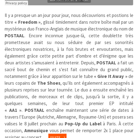
Il y a presque un an jour pour jour, nous découvrions et postions le
titre
« Freedom »
, glissé timidement dans notre boîte mail par un
mystérieux duo Franco-Anglais de musique électronique du nom de
POSTAAL
. Encore inconnue jusque-là, cette doublette très
prometteuse avait su nous séduire de par ses sonorités
électroniques novatrices, à la fois brutes et envoutantes, mais
également grâce cette petite part d’ombre et d’énigme que les
deux artistes s’amusaient à entretenir. Depuis,
POSTAAL
a fait un
sacré bout de chemin et s’est fait connaître du grand public,
notamment grâce à leur apparition sur le tube
« Give It Away »
de
leurs copains de
The Shoes
, qu’ils ont également accompagnés à
plusieurs reprises sur leur tournée. Le duo a ensuite enchaîné les
publications, de morceaux et de clips, jusqu’à la sortie, il y a
quelques semaines, de leur tout premier EP intitulé
« AA1 »
.
POSTAAL
enchaîne maintenant une série de dates à
travers l’Europe (Autriche, Allemagne, Royaume-Uni) et posera ses
valises le 8 juillet prochain au
Pop-Up du Label
à Paris. À cette
occasion,
Amnusique
vous permet de remporter 2x 1 place pour
assister au concert…
(SUITE…)