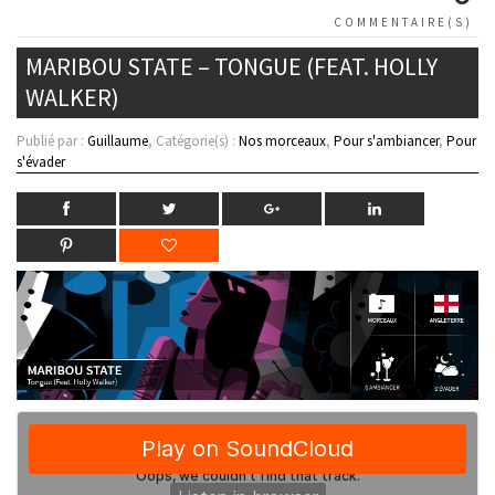
COMMENTAIRE(S)
MARIBOU STATE – TONGUE (FEAT. HOLLY
WALKER)
Publié par :
Guillaume
, Catégorie(s) :
Nos morceaux
,
Pour s'ambiancer
,
Pour
s'évader