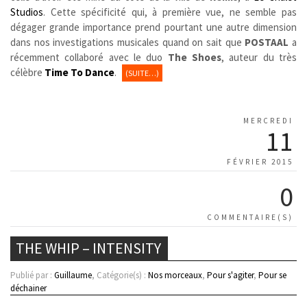
Studios
. Cette spécificité qui, à première vue, ne semble pas
dégager grande importance prend pourtant une autre dimension
dans nos investigations musicales quand on sait que
POSTAAL
a
récemment collaboré avec le duo
The Shoes
, auteur du très
célèbre
Time To Dance
.
(SUITE…)
MERCREDI
11
FÉVRIER 2015
0
COMMENTAIRE(S)
THE WHIP – INTENSITY
Publié par :
Guillaume
, Catégorie(s) :
Nos morceaux
,
Pour s'agiter
,
Pour se
déchainer