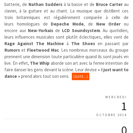
batterie, de
Nathan Sudders
à la basse et de
Bruce Carter
au
clavier, à la guitare et au chant. La musique que distillent ces
trois britanniques est régulièrement comparée à celle de
leurs homologues de
Depeche Mode
, de
New Order
ou
encore aux
New-Yorkais
de
LCD Soundsystem
. Au quotidien,
leurs influences musicales sont plutôt éclectiques, elles vont de
Rage Against The Machine
à
The Shoes
en passant par
Rumors
et
Fleetwood Mac
. Les nombreux morceaux du groupe
prennent une dimension toute particulière quand ils sont joués en
live. En effet,
The Whip
aborde son art avec la ferme intention de
faire danser les gens devant la scène. Leur devise
« I just want to
dance »
prend alors tout son sens.
(SUITE…)
MERCREDI
1
OCTOBRE 2014
0