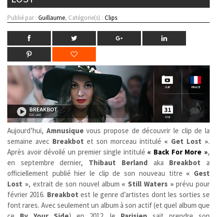
Publié par :
Guillaume
, Catégorie(s) :
Clips
Aujourd’hui,
Amnusique
vous propose de découvrir le clip de la
semaine avec
Breakbot
et son morceau intitulé
« Get Lost »
.
Après avoir dévoilé un premier single intitulé
« Back For More »
,
en septembre dernier,
Thibaut Berland
aka
Breakbot
a
officiellement publié hier le clip de son nouveau titre
« Gest
Lost »
, extrait de son nouvel album
« Still Waters »
prévu pour
février 2016.
Breakbot
est le genre d’artistes dont les sorties se
font rares. Avec seulement un album à son actif (et quel album que
ce
By Your Side
) en 2012, le
Parisien
sait prendre son