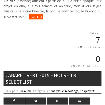
Clairice
(bassiste) officient à partir de 2013. À cette époque, leur
projet en duo, à la fois sombre et onirique, mêle divers styles
musicaux tels que l’électro, la pop, le downtempo, le hip-hop ou
encore le rock…
(SUITE…)
MARDI
7
JUILLET 2015
0
COMMENTAIRE(S)
CABARET VERT 2015 – NOTRE TRI
SÉLECTLIST
Publié par :
Guillaume
, Catégorie(s) :
Analyses et reportings
,
Nos playlists