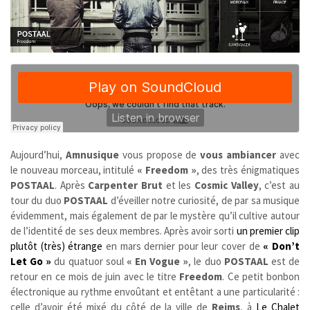
Aujourd’hui,
Amnusique
vous propose de
vous ambiancer
avec
le nouveau morceau, intitulé
« Freedom »
, des très énigmatiques
POSTAAL
. Après
Carpenter Brut
et les
Cosmic Valley
, c’est au
tour du duo
POSTAAL
d’éveiller notre curiosité, de par sa musique
évidemment, mais également de par le mystère qu’il cultive autour
de l’identité de ses deux membres. Après avoir sorti
un premier clip
plutôt (très) étrange
en mars dernier pour leur cover de
« Don’t
Let Go »
du quatuor soul
« En Vogue »
, le duo
POSTAAL
est de
retour en ce mois de juin avec le titre
Freedom
. Ce petit bonbon
électronique au rythme envoûtant et entêtant a une particularité :
celle d’avoir été mixé du côté de la ville de
Reims
, à
Le Chalet