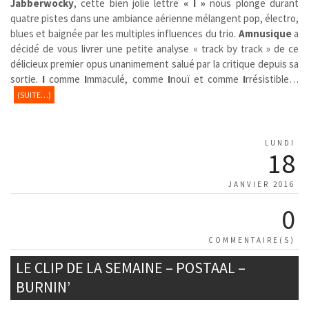
Jabberwocky
, cette bien jolie lettre
« I »
nous plonge durant
quatre pistes dans une ambiance aérienne mélangent pop, électro,
blues et baignée par les multiples influences du trio.
Amnusique
a
décidé de vous livrer une petite analyse « track by track » de ce
délicieux premier opus unanimement salué par la critique depuis sa
sortie.
I
comme
I
mmaculé, comme
I
nouï et comme
I
rrésistible…
(SUITE…)
LUNDI
18
JANVIER 2016
0
COMMENTAIRE(S)
LE CLIP DE LA SEMAINE – POSTAAL –
BURNIN’