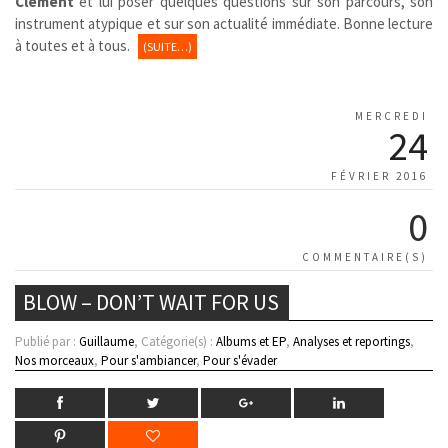
Clément
et lui poser quelques questions sur son parcours, son
instrument atypique et sur son actualité immédiate. Bonne lecture
à toutes et à tous.
(SUITE…)
MERCREDI
24
FÉVRIER 2016
0
COMMENTAIRE(S)
BLOW – DON’T WAIT FOR US
Publié par :
Guillaume
, Catégorie(s) :
Albums et EP
,
Analyses et reportings
,
Nos morceaux
,
Pour s'ambiancer
,
Pour s'évader