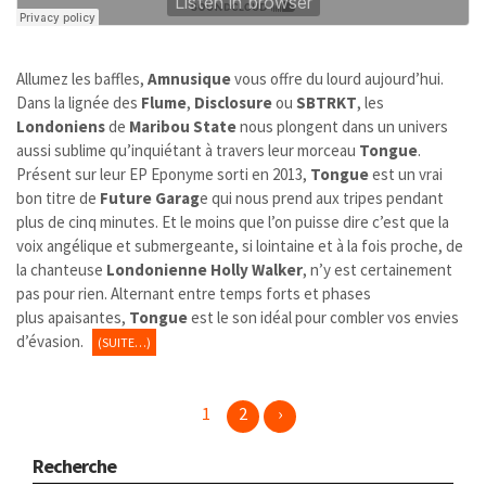
Allumez les baffles,
Amnusique
vous offre du lourd aujourd’hui.
Dans la lignée des
Flume
,
Disclosure
ou
SBTRKT
, les
Londoniens
de
Maribou State
nous plongent dans un univers
aussi sublime qu’inquiétant à travers leur morceau
Tongue
.
Présent sur leur EP Eponyme sorti en 2013,
Tongue
est un vrai
bon titre de
Future Garag
e qui nous prend aux tripes pendant
plus de cinq minutes. Et le moins que l’on puisse dire c’est que la
voix angélique et submergeante, si lointaine et à la fois proche, de
la chanteuse
Londonienne
Holly Walker
, n’y est certainement
pas pour rien. Alternant entre temps forts et phases
plus apaisantes,
Tongue
est le son idéal pour combler vos envies
d’évasion.
(SUITE…)
1
2
›
Recherche