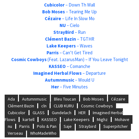
Cubicolor
– Down Th Wall
Bob Moses
– Tearing Me Up
Cézaire
– Life In Slow Mo
NU
– Cielo
StrayBird
– Run
Clément Bazin
– TGTHR
Lake Keepers
– Waves
Parris
– Can’t Get Tired
Cosmic Cowboys
(Feat. LazarusMan) – If You Leave Tonight
KASSEO
– Comanche
Imagined Herbal Flows
– Departure
Autumnmusic
– Would U
Her
– Five Minutes
Ada
Autumnmusic
Bleu Toucan
Bob Moses
Cézaire
Clément Bazin
cln
CLUB KURU
Cosmic Cowboys
Cubicolor
GLASS
Gundelach
HER
Imagined Herbal
Flows
kartell
KASSEO
Lake Keepers
Mighz
Mohave
nu
Parris
Polo & Pan
Saje
Straybird
Superpitcher
Verseau
WhoMadeWho