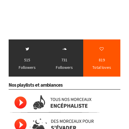
515
731
819
Followers
Followers
Total loves
Nos playlists et ambiances