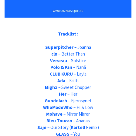
Tracklist :
Superpitcher
– Joanna
cln
– Better Than
Verseau
– Solstice
Polo & Pan
– Nanä
CLUB KURU
– Layla
Ada
– Faith
Mighz
– Sweet Chopper
Her
– Her
Gundelach
– Fjernsynet
WhoMadeWho
– Hi & Low
Mohave
– Mirror Mirror
Bleu Toucan
– Ananas
Saje
– Our Story (
Kartell
Remix)
GLASS
– You