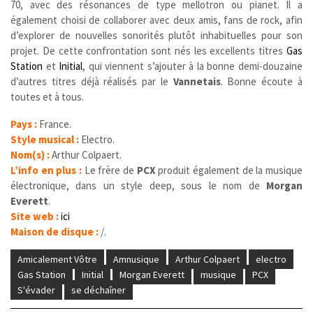
70, avec des résonances de type mellotron ou pianet. Il a
également choisi de collaborer avec deux amis, fans de rock, afin
d’explorer de nouvelles sonorités plutôt inhabituelles pour son
projet. De cette confrontation sont nés les excellents titres
Gas
Station
et
Initial
, qui viennent s’ajouter à la bonne demi-douzaine
d’autres titres déjà réalisés par le
Vannetais
. Bonne écoute à
toutes et à tous.
Pays :
France.
Style musical :
Electro.
Nom(s) :
Arthur Colpaert.
L’info en plus :
Le frère de
PCX
produit également de la musique
électronique, dans un style deep, sous le nom de
Morgan
Everett
.
Site web :
ici
Maison de disque :
/.
Amicalement Vôtre
Amnusique
Arthur Colpaert
electro
Gas Station
Initial
Morgan Everett
musique
PCX
S'évader
se déchaîner