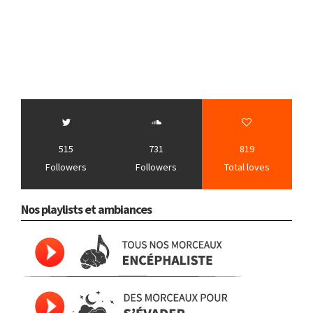
515
731
819
Followers
Followers
Total loves
Nos playlists et ambiances