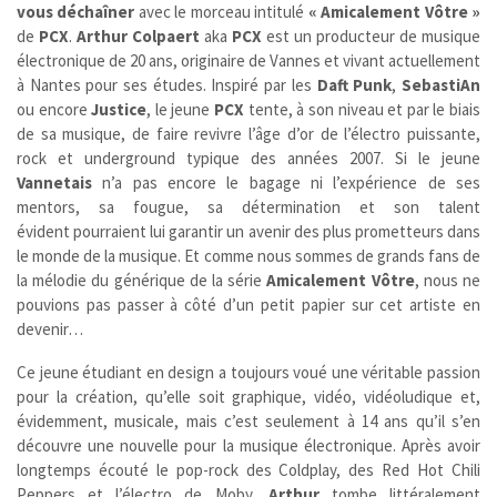
vous déchaîner
avec le morceau intitulé
« Amicalement Vôtre »
de
PCX
.
Arthur Colpaert
aka
PCX
est un producteur de musique
électronique de 20 ans, originaire de Vannes et vivant actuellement
à Nantes pour ses études. Inspiré par les
Daft Punk
,
SebastiAn
ou encore
Justice
, le jeune
PCX
tente, à son niveau et par le biais
de sa musique, de faire revivre l’âge d’or de l’électro puissante,
rock et underground typique des années 2007. Si le jeune
Vannetais
n’a pas encore le bagage ni l’expérience de ses
mentors, sa fougue, sa détermination et son talent
évident pourraient lui garantir un avenir des plus prometteurs dans
le monde de la musique. Et comme nous sommes de grands fans de
la mélodie du générique de la série
Amicalement Vôtre
, nous ne
pouvions pas passer à côté d’un petit papier sur cet artiste en
devenir…
Ce jeune étudiant en design a toujours voué une véritable passion
pour la création, qu’elle soit graphique, vidéo, vidéoludique et,
évidemment, musicale, mais c’est seulement à 14 ans qu’il s’en
découvre une nouvelle pour la musique électronique. Après avoir
longtemps écouté le pop-rock des Coldplay, des Red Hot Chili
Peppers et l’électro de Moby,
Arthur
tombe littéralement