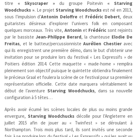
titre
« Skyscraper »
du groupe Poitevin
« Starving
Woodchucks »
. Le projet
Starving Woodchucks
est né en 2013,
sous l’impulsion d’
Antonin Deloffre
et
Frédéric Debert
, deux
guitaristes désireux d’explorer l’univers folk en composant
quelques morceaux. Très vite,
Antonin
et
Frédéric
sont rejoints
par le bassiste
Jean-Philippe Berard
,
la chanteuse
Elodie De
Freitas
, et le batteur/percussionniste
Aurélien Chestier
avec
qui ils enregistrent une première démo, dans le but d’obtenir une
invitation pour se produire lors du festival « Les Expressifs » de
Poitiers édition 2014. Cette maquette « made-home » remplira
pleinement son objectif puisque le quintette obtiendra finalement
le précieux Graal et foulera la scène de ce festival pour sa première
représentation officielle. Cette date marquera véritablement le
début de l’aventure
Starving Woodchucks
, dans sa nouvelle
configuration à 5 têtes…
Après avoir écumé les scènes locales de plus ou moins grande
envergure,
Starving Woodchucks
décolle pour l’Angleterre en
juillet 2015 afin de jouer au « Twinfest » se déroulant à
Northampton. Trois mois plus tard, ils sont invités une seconde
fois à se produire lors du festival « Les Expressifs » qui les avait vu