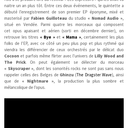
naitre un an plus tôt. Entre ces deux événements, le quintette a
débuté l’enregistrement de son premier EP éponyme, mixé et
masterisé par
Fabien Guilloteau
du studio
« Nomad Audio »
,
situé en Vendée. Parmi quatre les morceaux qui composent
cet opus apaisant et aérien (sorti en décembre dernier), on
retrouve les titres
« Bye »
et
« Mama »
, certainement les plus
folks de l’EP, avec ce côté un peu plus pop et plus rythmé qui
viendra les différencier de ceux orchestrés par le délicat duo
Cocoon
et parfois même flirter avec l’univers de
Lilly Wood and
The Prick
. On peut également se délecter du morceau
« Skyscraper »
, dont les sonorités rocks ne sont pas sans nous
rappeler celles des Belges de
Ghinzu
(
The Dragster Wave
), ainsi
que de
« Nightmare »
, la production la plus sombre et
mélancolique de l’opus.