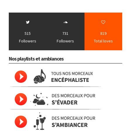
515
731
819
Followers
Followers
Total loves
Nos playlists et ambiances