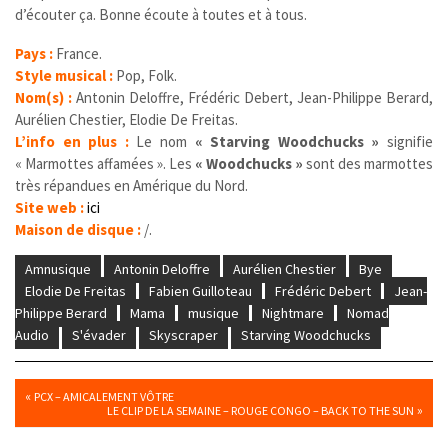
d’écouter ça. Bonne écoute à toutes et à tous.
Pays :
France.
Style musical :
Pop, Folk.
Nom(s) :
Antonin Deloffre, Frédéric Debert, Jean-Philippe Berard,
Aurélien Chestier, Elodie De Freitas.
L’info en plus :
Le nom
« Starving Woodchucks »
signifie
« Marmottes affamées ». Les
« Woodchucks »
sont des marmottes
très répandues en Amérique du Nord.
Site web :
ici
Maison de disque :
/.
Amnusique
Antonin Deloffre
Aurélien Chestier
Bye
Elodie De Freitas
Fabien Guilloteau
Frédéric Debert
Jean-
Philippe Berard
Mama
musique
Nightmare
Nomad
Audio
S'évader
Skyscraper
Starving Woodchucks
«
PCX – AMICALEMENT VÔTRE
»
LE CLIP DE LA SEMAINE – ROUGE CONGO – BACK TO THE SUN