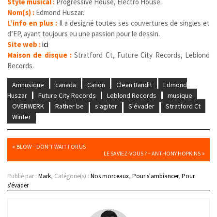
Style musical :
Progressive House, Electro House.
Nom(s) :
Edmond Huszar.
L’info en plus :
Il a designé toutes ses couvertures de singles et
d’EP, ayant toujours eu une passion pour le dessin.
Site web :
ici
Maison de disque :
Stratford Ct, Future City Records, Leblond
Records.
Amnusique
canada
Canon
Clean Bandit
Edmond
Huszar
Future City Records
Leblond Records
musique
OVERWERK
Rather be
s'agiter
S'évader
Stratford Ct
Winter
«
BLOW – DON’T WAIT FOR US
»
LE SAVIEZ-VOUS ? – ANTHONY HOPKINS
Publié par :
Mark
, Catégorie(s) :
Nos morceaux
,
Pour s'ambiancer
,
Pour
s'évader