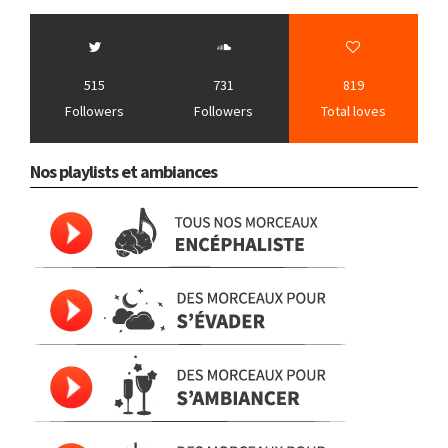
515
731
819
Followers
Followers
Total loves
Nos playlists et ambiances