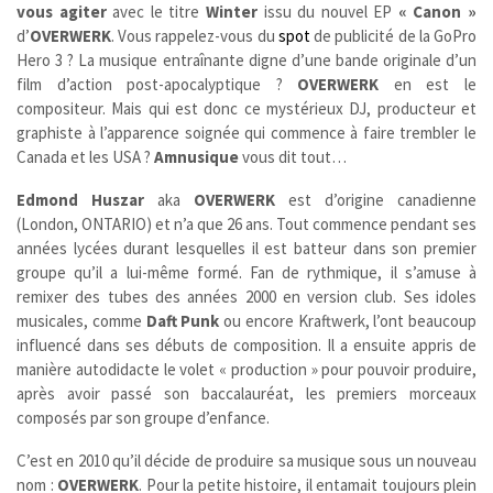
vous agiter
avec le titre
Winter
issu du nouvel EP
« Canon »
d’
OVERWERK
. Vous rappelez-vous du
spot
de publicité de la GoPro
Hero 3 ? La musique entraînante digne d’une bande originale d’un
film d’action post-apocalyptique ?
OVERWERK
en est le
compositeur. Mais qui est donc ce mystérieux DJ, producteur et
graphiste à l’apparence soignée qui commence à faire trembler le
Canada et les USA ?
Amnusique
vous dit tout…
Edmond Huszar
aka
OVERWERK
est d’origine canadienne
(London, ONTARIO) et n’a que 26 ans. Tout commence pendant ses
années lycées durant lesquelles il est batteur dans son premier
groupe qu’il a lui-même formé. Fan de rythmique, il s’amuse à
remixer des tubes des années 2000 en version club. Ses idoles
musicales, comme
Daft Punk
ou encore Kraftwerk, l’ont beaucoup
influencé dans ses débuts de composition. Il a ensuite appris de
manière autodidacte le volet « production » pour pouvoir produire,
après avoir passé son baccalauréat, les premiers morceaux
composés par son groupe d’enfance.
C’est en 2010 qu’il décide de produire sa musique sous un nouveau
nom :
OVERWERK
. Pour la petite histoire, il entamait toujours plein