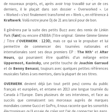
de nouveaux projets, et, après avoir trop travaillé sur un de ces
derniers, il le plaçait dans son dossier « Overworked ». Le
« Worked » s’est finalement transformé en « Werk », en référence à
Kraftwerk
. Voilà notre jeune Dj de 21 ans lancé pour de bon.
Il génèrera par la suite des petits Buzz avec des remix de Linkin
Park (
Faint
) ou encore d’ABBA (Titre original : Gimme Gimme Gimme
/ Titre d’
OVERWERK
:
12:30
), mais ce qui va le propulser et lui
permettre de commencer des tournées nationales et
internationales sont ses deux premiers EP :
The Nth°
et
After
Hours
, qui pourraient être qualifiés d’un mélange entre
Uppermost,
Kavinsky
, une petite touche de
Joachim Garraud
et de
Benny Benassi
, toujours avec quelques petites références
musicales faites à ses mentors, dans la plupart de ses titres.
OVERWERK
devient déjà (un tout petit peu) connu du public
français et européen, et entame en 2013 une longue tournée du
Canada à l’Europe. Dans plusieurs de ses interviews, et face au
succès que connaissent ses morceaux auprès de marques
mondiales comme Gucci et GoPro, il nous raconte que les sonorités
électroniques qu’il essaie de créer ont l’air de connecter les gens,