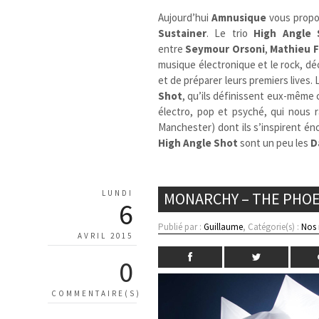
Aujourd’hui
Amnusique
vous propo
Sustainer
. Le trio
High Angle
entre
Seymour Orsoni
,
Mathieu F
musique électronique et le rock, d
et de préparer leurs premiers lives.
Shot
, qu’ils définissent eux-même 
électro, pop et psyché, qui nous 
Manchester) dont ils s’inspirent én
High Angle Shot
sont un peu les
D
LUNDI
MONARCHY – THE PHOE
6
Publié par :
Guillaume
, Catégorie(s) :
Nos
AVRIL 2015
0
COMMENTAIRE(S)