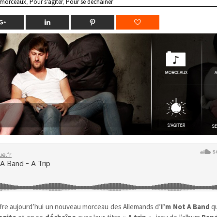
 morceaux
,
Pour s'agiter
,
Pour se déchainer
fre aujourd’hui un nouveau morceau des Allemands d’
I’m Not A Band
qu