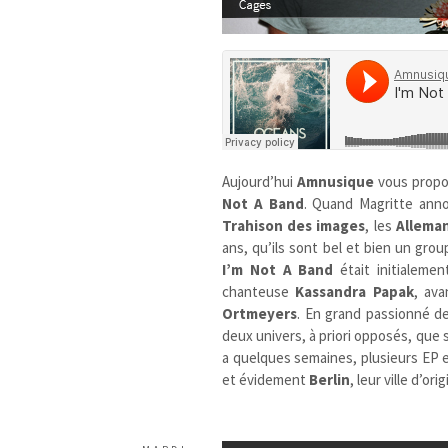
Aujourd’hui
Amnusique
vous propo
Not A Band
. Quand Magritte anno
Trahison des images
, les
Allema
ans, qu’ils sont bel et bien un gro
I’m Not A Band
était initialem
chanteuse
Kassandra Papak
, ava
Ortmeyers
. En grand passionné d
deux univers, à priori opposés, que s
a quelques semaines, plusieurs EP et
et évidement
Berlin
, leur ville d’ori