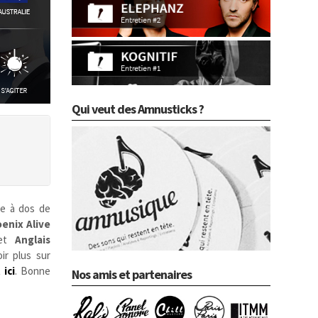
Qui veut des Amnusticks ?
ie à dos de
enix Alive
 et
Anglais
ir plus sur
 ici
. Bonne
Nos amis et partenaires