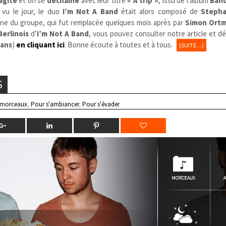
agite
et on se
déchaîne
avec leur titre
« A trip »
, issu de l’album
Ban
 vu le jour, le duo
I’m Not A Band
était alors composé de
Steph
nine du groupe, qui fut remplacée quelques mois après par
Simon Ort
Berlinois
d’
I’m Not A Band
, vous pouvez consulter notre article et dé
ans
)
en cliquant ici
. Bonne écoute à toutes et à tous.
(SUITE…)
S
 morceaux
,
Pour s'ambiancer
,
Pour s'évader