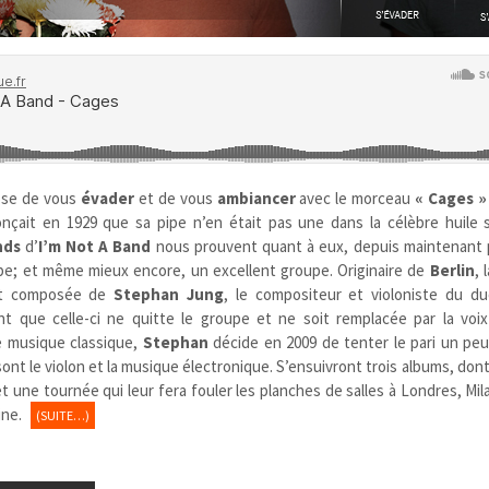
se de vous
évader
et de vous
ambiancer
avec le morceau
« Cages »
nçait en 1929 que sa pipe n’en était pas une dans la célèbre huile 
nds
d’
I’m Not A Band
nous prouvent quant à eux, depuis maintenant 
upe; et même mieux encore, un excellent groupe. Originaire de
Berlin
, 
ent composée de
Stephan Jung
, le compositeur et violoniste du du
nt que celle-ci ne quitte le groupe et ne soit remplacée par la vo
e musique classique,
Stephan
décide en 2009 de tenter le pari un peu 
ont le violon et la musique électronique. S’ensuivront trois albums, dont u
 une tournée qui leur fera fouler les planches de salles à Londres, Mil
gine.
(SUITE…)