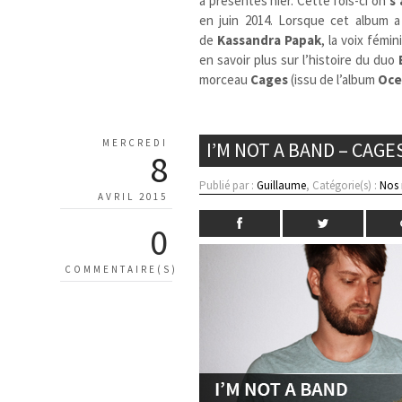
a présentés hier. Cette fois-ci on
s’
en juin 2014. Lorsque cet album a
de
Kassandra Papak
, la voix fémi
en savoir plus sur l’histoire du duo
morceau
Cages
(issu de l’album
Oce
MERCREDI
I’M NOT A BAND – CAGE
8
Publié par :
Guillaume
, Catégorie(s) :
Nos
AVRIL 2015
0
COMMENTAIRE(S)