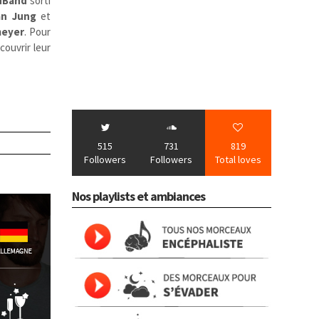
dBand
sorti
an Jung
et
meyer
. Pour
couvrir leur
515
731
819
Followers
Followers
Total loves
Nos playlists et ambiances