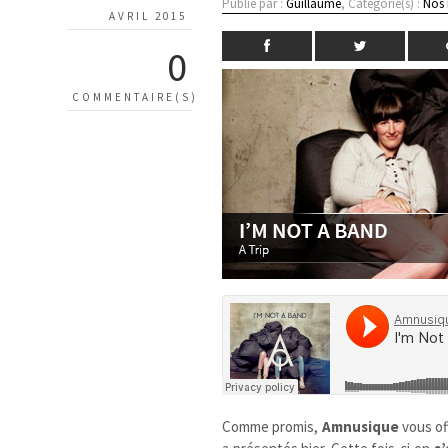
Publié par :
Guillaume
, Catégorie(s) :
Nos
AVRIL 2015
0
COMMENTAIRE(S)
Comme promis,
Amnusique
vous of