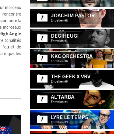
eur morceau
a rencontre
sion pour la
es morceaux
High Angle
re tonalités
 fou et de
dire que les