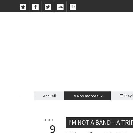
Accueil
♫ Nos morceaux
☰ Playl
JEUDI
I’M NOT A BAND – A TRI
9