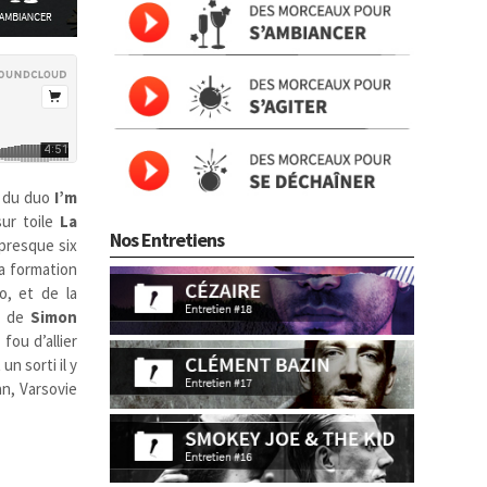
du duo
I’m
sur toile
La
Nos Entretiens
presque six
la formation
o, et de la
ix de
Simon
fou d’allier
n sorti il y
an, Varsovie