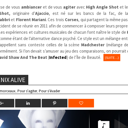
se de vous
ambiancer
et de vous
agiter
avec
High Angle Shot
et l
 Shot,
originaire d’
Ajaccio
, est né sur les bancs de la fac, de l
abbri
et
Florent Mariani
. Ces trois
Corses
, qui partagent la même pas
écident de se réunir en 2011 afin de commencer à composer leurs propr
 Les expériences et cultures musicales de chacun font naître le style de
comme étant de l’alternative dance psyché. Ce style est un mélange ent
rappellent sans conteste celles de la scène
Madchester
(mélange de
ormément. Si l’on devait s’amuser au jeu des comparaisons, on pourrait 
avid Shaw And The Beat
(
Infected
) de l’Île de Beauté.
(SUITE…)
NIX ALIVE
 morceaux
,
Pour s'agiter
,
Pour s'évader