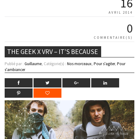
16
AVRIL 2014
0
COMMENTAIRE(S)
THE GEEK X VRV – IT’S BECAUSE
Publié par :
Guillaume
, Catégorie(s) :
Nos morceaux
,
Pour s'agiter
,
Pour
s'ambiancer