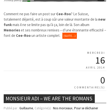
Comment ne pas faire un post sur
Cee-Roo
? Le Suisse,
totalement déjanté, est à coup sûr une valeur montante de la
new
funk
mais il ne se limite pas qu’à ça, loin de là. Son album
Memories
et ses nombreux remixes – d’une étonnante efficacité –
font de
Cee-Roo
un artiste complet.
(SUITE…)
MERCREDI
16
AVRIL 2014
0
COMMENTAIRE(S)
MONSIEUR ADI – WE ARE THE ROMANS
Publié par :
Guillaume
, Catégorie(s) :
Nos morceaux
,
Pour se déchainer