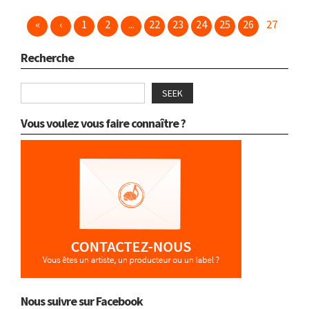
«
‹
1
2
...
22
23
24
25
26
27
Recherche
SEEK
Vous voulez vous faire connaître ?
Nous suivre sur Facebook