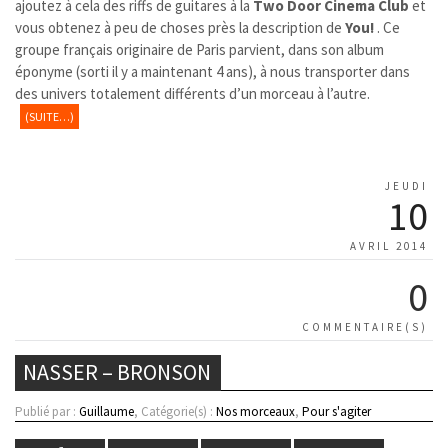
ajoutez à cela des riffs de guitares à la
Two Door Cinema Club
et
vous obtenez à peu de choses près la description de
You!
. Ce
groupe français originaire de Paris parvient, dans son album
éponyme (sorti il y a maintenant 4 ans), à nous transporter dans
des univers totalement différents d’un morceau à l’autre.
(SUITE…)
JEUDI
10
AVRIL 2014
0
COMMENTAIRE(S)
NASSER – BRONSON
Publié par :
Guillaume
, Catégorie(s) :
Nos morceaux
,
Pour s'agiter