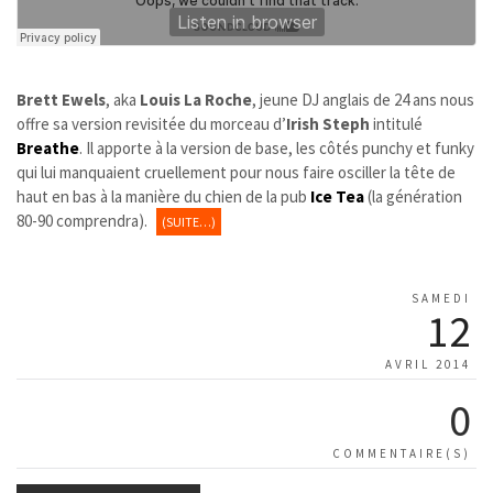
Brett Ewels
, aka
Louis La Roche
, jeune DJ anglais de 24 ans nous
offre sa version revisitée du morceau d’
Irish Steph
intitulé
Breathe
. Il apporte à la version de base, les côtés punchy et funky
qui lui manquaient cruellement pour nous faire osciller la tête de
haut en bas à la manière du chien de la pub
Ice Tea
(la génération
80-90 comprendra).
(SUITE…)
SAMEDI
12
AVRIL 2014
0
COMMENTAIRE(S)