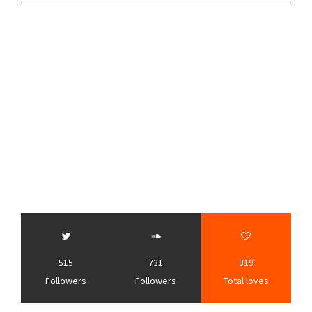
515
731
819
Followers
Followers
Total loves