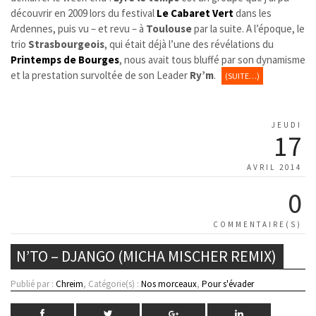
découvrir en 2009 lors du festival
Le Cabaret Vert
dans les
Ardennes, puis vu – et revu – à
Toulouse
par la suite. A l’époque, le
trio
Strasbourgeois
, qui était déjà l’une des révélations du
Printemps de Bourges
, nous avait tous bluffé par son dynamisme
et la prestation survoltée de son Leader
Ry’m
.
(SUITE…)
JEUDI
17
AVRIL 2014
0
COMMENTAIRE(S)
N’TO – DJANGO (MICHA MISCHER REMIX)
Publié par :
Chreim
, Catégorie(s) :
Nos morceaux
,
Pour s'évader