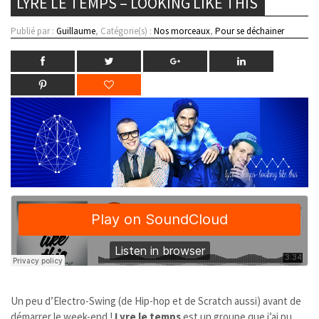
LYRE LE TEMPS – LOOKING LIKE THIS
Publié par :
Guillaume
, Catégorie(s) :
Nos morceaux
,
Pour se déchainer
Un peu d’Electro-Swing (de Hip-hop et de Scratch aussi) avant de
démarrer le week-end !
Lyre le temps
est un groupe que j’ai pu