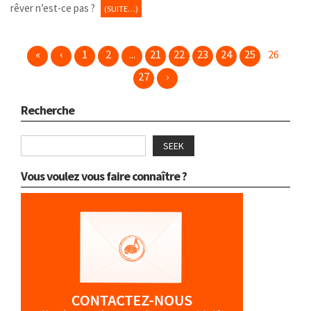
rêver n’est-ce pas ?
(SUITE…)
«
‹
1
2
...
21
22
23
24
25
26
27
›
Recherche
SEEK
Vous voulez vous faire connaître ?