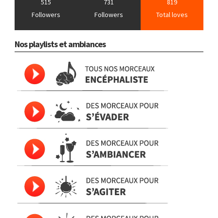
515
731
819
Followers
Followers
Total loves
Nos playlists et ambiances