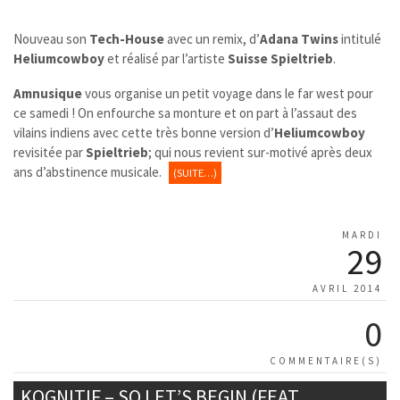
Nouveau son
Tech-House
avec un remix, d’
Adana Twins
intitulé
Heliumcowboy
et réalisé par l’artiste
Suisse Spieltrieb
.
Amnusique
vous organise un petit voyage dans le far west pour
ce samedi ! On enfourche sa monture et on part à l’assaut des
vilains indiens avec cette très bonne version d’
Heliumcowboy
revisitée par
Spieltrieb
; qui nous revient sur-motivé après deux
ans d’abstinence musicale.
(SUITE…)
MARDI
29
AVRIL 2014
0
COMMENTAIRE(S)
KOGNITIF – SO LET’S BEGIN (FEAT.