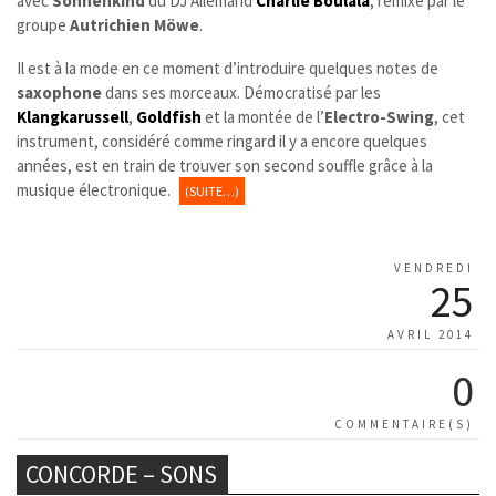
avec
Sonnenkind
du DJ Allemand
Charlie Boulala
, remixé par le
groupe
Autrichien Möwe
.
Il est à la mode en ce moment d’introduire quelques notes de
saxophone
dans ses morceaux. Démocratisé par les
Klangkarussell
,
Goldfish
et la montée de l’
Electro-Swing
, cet
instrument, considéré comme ringard il y a encore quelques
années, est en train de trouver son second souffle grâce à la
musique électronique.
(SUITE…)
VENDREDI
25
AVRIL 2014
0
COMMENTAIRE(S)
CONCORDE – SONS