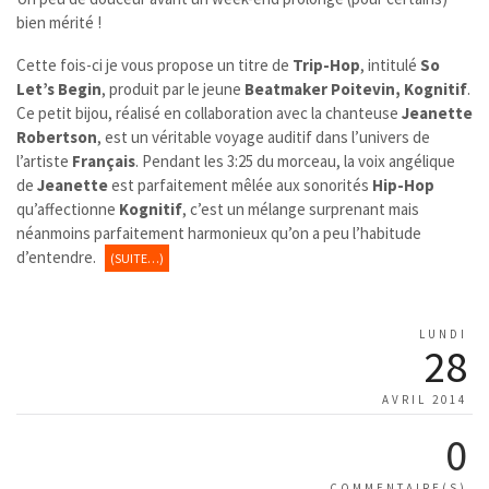
bien mérité !
Cette fois-ci je vous propose un titre de
Trip-Hop
, intitulé
So
Let’s Begin
, produit par le jeune
Beatmaker Poitevin, Kognitif
.
Ce petit bijou, réalisé en collaboration avec la chanteuse
Jeanette
Robertson
, est un véritable voyage auditif dans l’univers de
l’artiste
Français
. Pendant les 3:25 du morceau, la voix angélique
de
Jeanette
est parfaitement mêlée aux sonorités
Hip-Hop
qu’affectionne
Kognitif
, c’est un mélange surprenant mais
néanmoins parfaitement harmonieux qu’on a peu l’habitude
d’entendre.
(SUITE…)
LUNDI
28
AVRIL 2014
0
COMMENTAIRE(S)