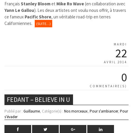
Français
Stanley Bloom
et
Mike Ro Wave
(en collaboration avec
Yann Le Gallou
). Les deux artistes ont voulu nous offrir, à travers
ce fameux
Pacific Shore
, un véritable road-trip en terres
Californiennes.
(SUITE…)
MARDI
22
AVRIL 2014
0
COMMENTAIRE(S)
FEDANT – BELIEVE IN U
Publié par :
Guillaume
, Catégorie(s) :
Nos morceaux
,
Pour s'ambiancer
,
Pour
s'évader