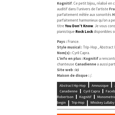
Kognitif
. Ce petit bijou, réalisé en
auditif dans l’univers de l’artiste
Fra
parfaitement mêlée aux sonorités
H
parfaitement harmonieux qu’on a pe
titre
You Don’t Know
. Je vous con
pianistique
Rock Lock
disponibles s
Pays :
France.
Style musical :
Trip-Hop , Abstract
Nom(s) :
Cyril Capra.
L’info en plus :
Kognitif
a rencont
chanteuse
Canadienne
a aussi part
Site web :
ici
Maison de disque :
/.
Abstract Hip-Hop
Amnusique
Canadienne
Cyril Capra
Face
Robertson
Kognitif
Monometri
begin
Trip-Hop
Whiskey Lullaby