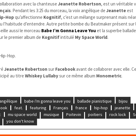
 collaboration avec la chanteuse
Jeanette Robertson
, est un véritable
nçais
. Pendant les 3:25 du morceau, la voix angélique de
Jeanette
est
ip-Hop
qu’affectionne
Kognitif
, c’est un mélange surprenant mais né
u l’habitude d’entendre.
Autre petite bombe du Beatmaker présent sur l’
seille aussi le morceau
Babe I’m Gonna Leave You
et la superbe ballad
ur le premier album de
Kognitif
intitulé
My Space World
.
 Hip-Hop.
ré
Jeanette Robertson
sur
Facebook
avant de collaborer avec elle. C
icipé au titre
Whiskey Lullaby
sur ce même album
Monometric
.
angélique
babe i'm gonna leave you
ballade pianistique
bijou
book
feat.
featuring
Français
france
hip-hop
jeanette
c
mu space world
musique
Poitevin
poitiers
rock lock
S
you don't know