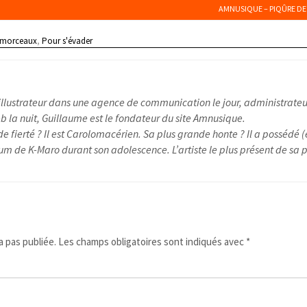
AMNUSIQUE – PIQÛRE DE 
 morceaux
,
Pour s'évader
illustrateur dans une agence de communication le jour, administrateu
 la nuit, Guillaume est le fondateur du site Amnusique.
e fierté ? Il est Carolomacérien. Sa plus grande honte ? Il a possédé (
um de K-Maro durant son adolescence. L’artiste le plus présent de sa pl
 pas publiée.
Les champs obligatoires sont indiqués avec
*