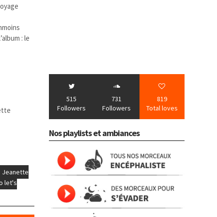
 voyage
anmoins
album : le
e
515
731
819
Followers
Followers
Total loves
ette
Nos playlists et ambiances
Jeanette
o let's