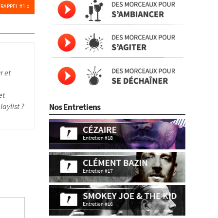
»
RAPPEL #1
r et
et
aylist ?
Nos Entretiens