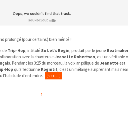
 prolongé (pour certains) bien mérité !
re de
Trip-Hop
, intitulé
So Let’s Begin
, produit par le jeune
Beatmaker
 collaboration avec la chanteuse
Jeanette Robertson
, est un véritable
nçais
. Pendant les 3:25 du morceau, la voix angélique de
Jeanette
est
ip-Hop
qu’affectionne
Kognitif
, c’est un mélange surprenant mais né
u l’habitude d’entendre.
(SUITE…)
1