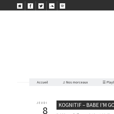
Accueil
♫ Nos morceaux
☰ Playl
JEUDI
KOGNITIF – BABE I’M 
8