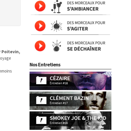
 Poitevin,
 voyage
Nos Entretiens
anmoins