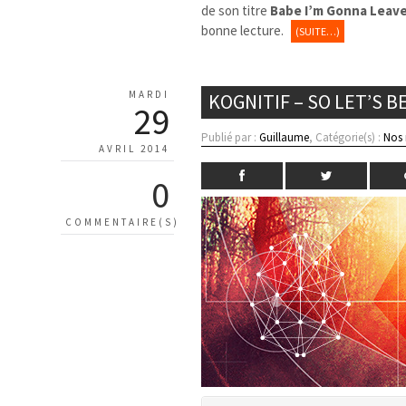
de son titre
Babe I’m Gonna Leav
bonne lecture.
(SUITE…)
MARDI
KOGNITIF – SO LET’S 
29
Publié par :
Guillaume
, Catégorie(s) :
Nos
AVRIL 2014
0
COMMENTAIRE(S)