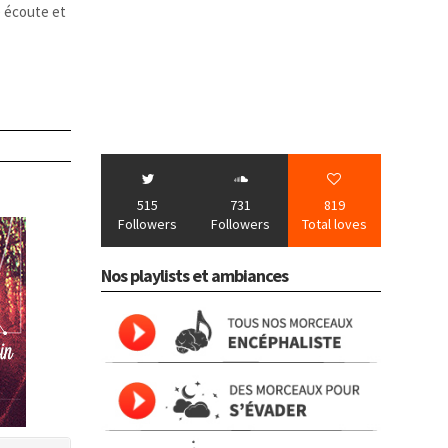
 écoute et
515
731
819
Followers
Followers
Total loves
Nos playlists et ambiances