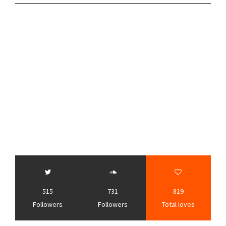
515
731
819
Followers
Followers
Total loves