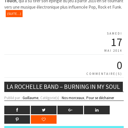
Touch
, qui a su tirer son épingle du jeu à partir 2010 en se tournant
vers une musique électronique plus influencée Pop, Rock et Funk.
(SUITE…)
SAMEDI
17
MAI 2014
0
COMMENTAIRE(S)
LA ROCHELLE BAND – BURNING IN MY SOUL
Publié par :
Guillaume
, Catégorie(s) :
Nos morceaux
,
Pour se déchainer