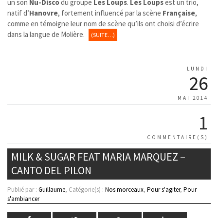
un son
Nu-Disco
du groupe
Les Loups
.
Les Loups
est un trio,
natif d’
Hanovre
, fortement influencé par la scène
Française
,
comme en témoigne leur nom de scène qu’ils ont choisi d’écrire
dans la langue de Molière.
(SUITE…)
LUNDI
26
MAI 2014
1
COMMENTAIRE(S)
MILK & SUGAR FEAT MARIA MARQUEZ –
CANTO DEL PILON
Publié par :
Guillaume
, Catégorie(s) :
Nos morceaux
,
Pour s'agiter
,
Pour
s'ambiancer