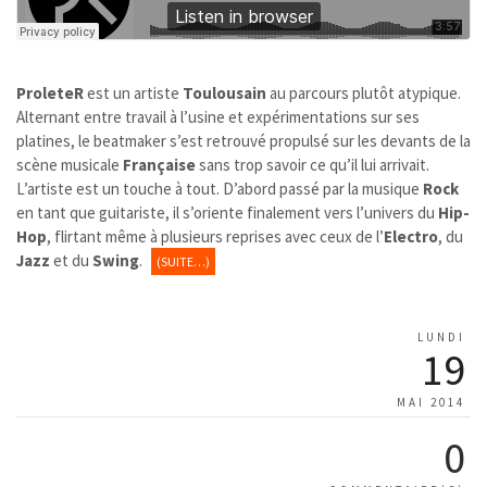
ProleteR
est un artiste
Toulousain
au parcours plutôt atypique.
Alternant entre travail à l’usine et expérimentations sur ses
platines, le beatmaker s’est retrouvé propulsé sur les devants de la
scène musicale
Française
sans trop savoir ce qu’il lui arrivait.
L’artiste est un touche à tout. D’abord passé par la musique
Rock
en tant que guitariste, il s’oriente finalement vers l’univers du
Hip-
Hop
, flirtant même à plusieurs reprises avec ceux de l’
Electro
, du
Jazz
et du
Swing
.
(SUITE…)
LUNDI
19
MAI 2014
0