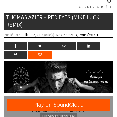
COMMENTAIRE(S)
THOMAS AZIER – RED EYES (MIKE LUCK
REMIX)
Publié par :
Guillaume
, Catégorie(s) :
Nos morceaux
,
Pour s'évader