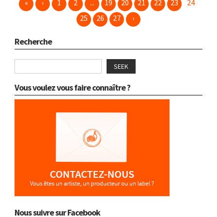
«
‹
1
2
...
19
20
21
22
23
24
25
26
27
›
Recherche
SEEK
Vous voulez vous faire connaître ?
Nous suivre sur Facebook