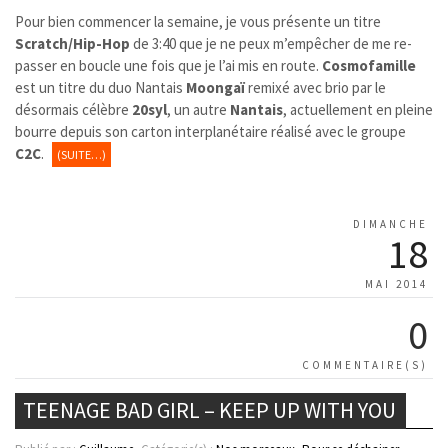
Pour bien commencer la semaine, je vous présente un titre
Scratch/Hip-Hop
de 3:40 que je ne peux m’empêcher de me re-
passer en boucle une fois que je l’ai mis en route.
Cosmofamille
est un titre du duo Nantais
Moongaï
remixé avec brio par le
désormais célèbre
20syl
, un autre
Nantais
, actuellement en pleine
bourre depuis son carton interplanétaire réalisé avec le groupe
C2C
.
(SUITE…)
DIMANCHE
18
MAI 2014
0
COMMENTAIRE(S)
TEENAGE BAD GIRL – KEEP UP WITH YOU