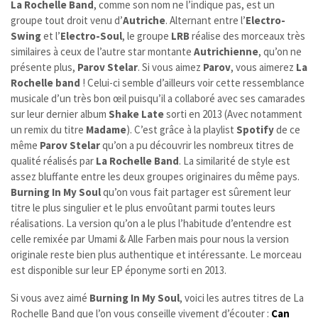
La Rochelle Band
, comme son nom ne l’indique pas, est un
groupe tout droit venu d’
Autriche
. Alternant entre l’
Electro-
Swing
et l’
Electro-Soul
, le groupe
LRB
réalise des morceaux très
similaires à ceux de l’autre star montante
Autrichienne
, qu’on ne
présente plus,
Parov Stelar
. Si vous aimez
Parov
, vous aimerez
La
Rochelle band
!
Celui-ci semble d’ailleurs voir cette ressemblance
musicale d’un très bon œil puisqu’il a collaboré avec ses camarades
sur leur dernier album
Shake Late
sorti en 2013 (Avec notamment
un remix du titre
Madame
). C’est grâce à la playlist
Spotify
de ce
même
Parov Stelar
qu’on a pu découvrir les nombreux titres de
qualité réalisés par
La Rochelle Band
. La similarité de style est
assez bluffante entre les deux groupes originaires du même pays.
Burning In My Soul
qu’on vous fait partager est sûrement leur
titre le plus singulier et le plus envoûtant parmi toutes leurs
réalisations. La version qu’on a le plus l’habitude d’entendre est
celle remixée par Umami & Alle Farben mais pour nous la version
originale reste bien plus authentique et intéressante. Le morceau
est disponible sur leur EP éponyme sorti en 2013.
Si vous avez aimé
Burning In My Soul
, voici les autres titres de La
Rochelle Band que l’on vous conseille vivement d’écouter :
Can