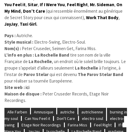
You Feel it
,
Sitar
,
If I Were You
,
Feel Right
,
Mr. Sideman
,
On
My Mind
,
Don’t Care
(qui ressemble énormément au générique
de Secret Story pour ceux qui connaissent),
Work That Body
,
JayJay
,
Taxi Girl
.
Pays :
Autriche.
Style musical :
Electro-Swing, Electro-Soul.
Nom(s) :
Peter Cruseder, Seimen Get, Farina Miss.
L’info en plus :
La Rochelle Band
tire son nom de la ville
Française de
La Rochelle
, un endroit où le soleil brille toujours. Le
groupe s’appelait d’ailleurs seulement
La Rochelle
à l’origine, à
l’instar de
Parov Stelar
qui est devenu
The Parov Stelar Band
pour réaliser sa tournée Européenne.
Site web :
ici
Maison de disque :
Peter Cruseder Records, Etage Noir
Recordings.
Alle Farben
Amnusique
autriche
autrichienne
burning in
my soul
Can You Feel it
Don't Care
electro soul
electro-
swing
Etage Noir Recordings
Farina Miss
Feel Right
If I
Were You
JayJay
la rochelle
La Rochelle Band
madame