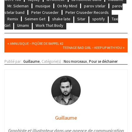
Mr. Sideman
musique
On My Mind
parov stelar
parov
stelar band
Peter Cruseder
Peter Cruseder Records
Remix
Seimen Get
shake late
Sitar
spotify
Taxi
Girl
Umami
Work That Body
«
AMNUSIQUE – PIQÛRE DE RAPPEL #2
»
TEENAGE BAD GIRL – KEEP UP WITH YOU
Publié par :
Guillaume
, Catégorie(s) :
Nos morceaux
,
Pour se déchainer
Guillaume
Graphiste et illustrateur dans une agence de communication