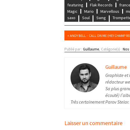
featuring
Flak Records
franc
Magic
Mario
Marvellous
m
saxo
Soul
Swng
Trompett
«
ANDY BELL – CALL ON ME (HEY CHAMP RE
Publié par :
Guillaume
, Catégorie(s) :
Nos
Guillaume
Graphiste et 
rédacteur web
Sa plus grand
écouté) l’alb
Très certainement Parov Stelar.
Laisser un commentaire