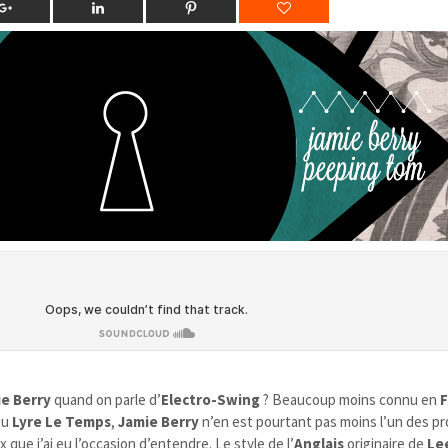
e Berry
quand on parle d’
Electro-Swing
? Beaucoup moins connu en
F
ou
Lyre Le Temps
,
Jamie Berry
n’en est pourtant pas moins l’un des p
x que j’ai eu l’occasion d’entendre.
Le style de l’
Anglais
originaire de
Le