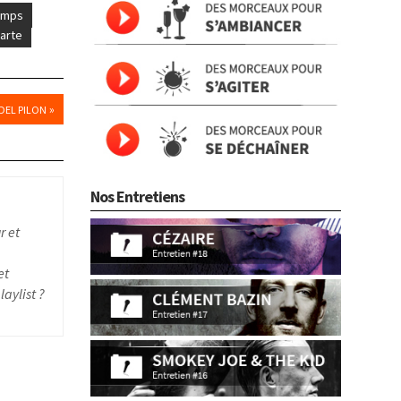
temps
arte
»
DEL PILON
Nos Entretiens
r et
et
aylist ?