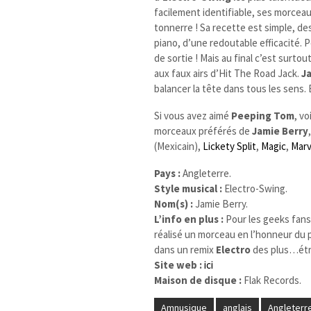
facilement identifiable, ses morce
tonnerre ! Sa recette est simple, d
piano, d’une redoutable efficacité. 
de sortie ! Mais au final c’est surtout
aux faux airs d’Hit The Road Jack.
J
balancer la tête dans tous les sens.
Si vous avez aimé
Peeping Tom
, vo
morceaux préférés de
Jamie Berry
(Mexicain),
Lickety Split
,
Magic
,
Marv
Pays :
Angleterre.
Style musical :
Electro-Swing.
Nom(s) :
Jamie Berry.
L’info en plus :
Pour les geeks fan
réalisé un morceau en l’honneur du 
dans un remix
Electro
des plus…étra
Site web :
ici
Maison de disque :
Flak Records.
Amnusique
anglais
Angleterr