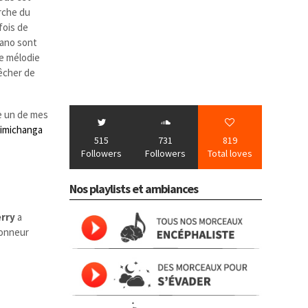
rche du
fois de
iano sont
te mélodie
êcher de
e un de mes
imichanga
515
731
819
Followers
Followers
Total loves
Nos playlists et ambiances
rry
a
honneur