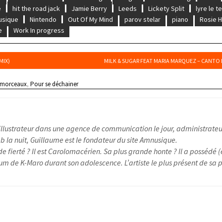
e
hit the road jack
Jamie Berry
Leeds
Lickety Split
lyre le 
usique
Nintendo
Out Of My Mind
parov stelar
piano
Rosie H
e
Work In progress
MIX)
MILK & SUGAR FEAT MARIA MARQUEZ – CANTO 
 morceaux
,
Pour se déchainer
illustrateur dans une agence de communication le jour, administrateu
 la nuit, Guillaume est le fondateur du site Amnusique.
e fierté ? Il est Carolomacérien. Sa plus grande honte ? Il a possédé (
um de K-Maro durant son adolescence. L’artiste le plus présent de sa pl