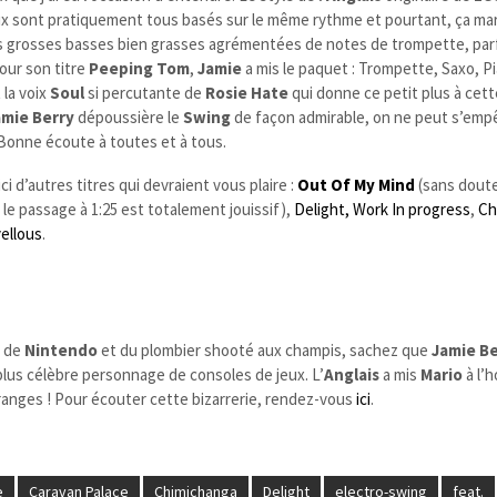
aux sont pratiquement tous basés sur le même rythme et pourtant, ça ma
es grosses basses bien grasses agrémentées de notes de trompette, par
Pour son titre
Peeping Tom
,
Jamie
a mis le paquet : Trompette, Saxo, P
 la voix
Soul
si percutante de
Rosie Hate
qui donne ce petit plus à cet
amie Berry
dépoussière le
Swing
de façon admirable, on ne peut s’emp
 Bonne écoute à toutes et à tous.
ici d’autres titres qui devraient vous plaire :
Out Of My Mind
(sans dout
, le passage à 1:25 est totalement jouissif),
Delight,
Work In progress
,
Ch
ellous
.
s de
Nintendo
et du plombier shooté aux champis, sachez que
Jamie Be
plus célèbre personnage de consoles de jeux. L’
Anglais
a mis
Mario
à l’
nges ! Pour écouter cette bizarrerie, rendez-vous
ici
.
e
Caravan Palace
Chimichanga
Delight
electro-swing
feat.