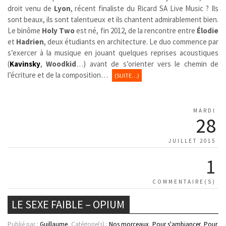
droit venu de
Lyon
, récent finaliste du Ricard SA Live Music ? Ils
sont beaux, ils sont talentueux et ils chantent admirablement bien.
Le binôme
Holy Two
est né, fin 2012, de la rencontre entre
Élodie
et
Hadrien
, deux étudiants en architecture. Le duo commence par
s’exercer à la musique en jouant quelques reprises acoustiques
(
Kavinsky
,
Woodkid
…) avant de s’orienter vers le chemin de
l’écriture et de la composition…
(SUITE…)
MARDI
28
JUILLET 2015
1
COMMENTAIRE(S)
LE SEXE FAIBLE – OPIUM
Publié par :
Guillaume
, Catégorie(s) :
Nos morceaux
,
Pour s'ambiancer
,
Pour