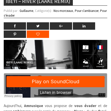
IBEYI – RIVER (LAAKE REMIX)
Publié par :
Guillaume
, Catégorie(s) :
Nos morceaux
,
Pour s'ambiancer
,
Pour
s'évader
Aujourd’hui,
Amnusique
vous propose de
vous évader
et de