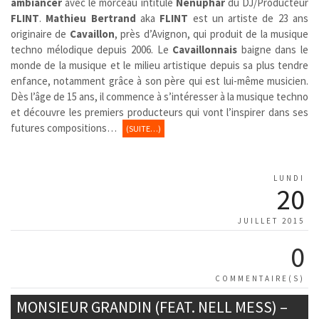
ambiancer
avec le morceau intitulé
Nénuphar
du DJ/Producteur
FLINT
.
Mathieu Bertrand
aka
FLINT
est un artiste de 23 ans
originaire de
Cavaillon
, près d’Avignon, qui produit de la musique
techno mélodique depuis 2006. Le
Cavaillonnais
baigne dans le
monde de la musique et le milieu artistique depuis sa plus tendre
enfance, notamment grâce à son père qui est lui-même musicien.
Dès l’âge de 15 ans, il commence à s’intéresser à la musique techno
et découvre les premiers producteurs qui vont l’inspirer dans ses
futures compositions…
(SUITE…)
LUNDI
20
JUILLET 2015
0
COMMENTAIRE(S)
MONSIEUR GRANDIN (FEAT. NELL MESS) –