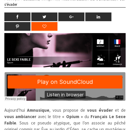
s'évader
Aujourd’hui
Amnusique
, vous propose de
vous évader
et de
vous ambiancer
avec le titre
« Opium »
du
Français
Le Sexe
Faible
. Sous ce pseudo atypique, que l’on associe au péché
originel commis par Ève au jardin d’Éden, se cache un mystérieux