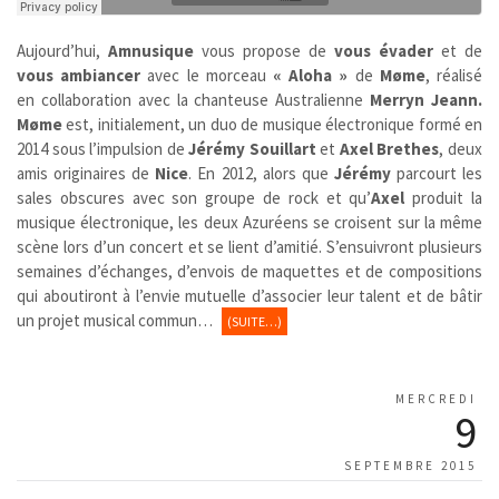
Aujourd’hui,
Amnusique
vous propose de
vous évader
et de
vous ambiancer
avec le morceau
« Aloha »
de
Møme
, réalisé
en collaboration avec la chanteuse Australienne
Merryn Jeann.
Møme
est, initialement, un duo de musique électronique formé en
2014 sous l’impulsion de
Jérémy Souillart
et
Axel
Brethes
, deux
amis originaires de
Nice
. En 2012, alors que
Jérémy
parcourt les
sales obscures avec son groupe de rock et qu’
Axel
produit la
musique électronique, les deux Azuréens se croisent sur la même
scène lors d’un concert et se lient d’amitié. S’ensuivront plusieurs
semaines d’échanges, d’envois de maquettes et de compositions
qui aboutiront à l’envie mutuelle d’associer leur talent et de bâtir
un projet musical commun…
(SUITE…)
MERCREDI
9
SEPTEMBRE 2015