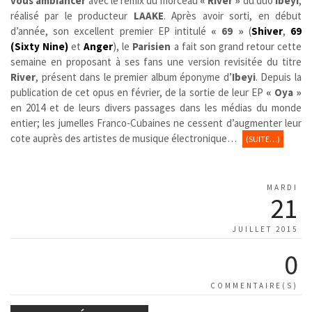
vous ambiancer
avec le remix du morceau
« River »
du duo
Ibeyi
,
réalisé par le producteur
LAAKE
. Après avoir sorti, en début
d’année, son excellent premier EP intitulé
« 69 »
(
Shiver
,
69
(Sixty Nine)
et
Anger
), le
Parisien
a fait son grand retour cette
semaine en proposant à ses fans une version revisitée du titre
River
, présent dans le premier album éponyme d’
Ibeyi
. Depuis la
publication de cet opus en février, de la sortie de leur EP
« Oya »
en 2014 et de leurs divers passages dans les médias du monde
entier; les jumelles Franco-Cubaines ne cessent d’augmenter leur
cote auprès des artistes de musique électronique…
(SUITE…)
MARDI
21
JUILLET 2015
0
COMMENTAIRE(S)