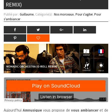
REMIX)
Publié par :
Guillaume
, Catégorie(s) :
Nos morceaux
,
Pour s'agiter
,
Pour
s'ambiancer
Aujourd’hui
Amnusique
vous propose de
vous ambiancer
et de