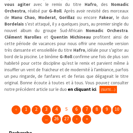
vous agiter
avec le remix du titre
Hafro
, des
Nomadic
Orchestra
, réalisé par
G-Roll
. Après avoir revisité des morceaux
de
Manu Chao
,
Moderat
,
Gorillaz
ou encore
Fakear
, le duo
Bordelais
s’est attaqué, il y a quelques jours, au premier single du
nouvel album du groupe Sud-Africain
Nomadic Orchestra
.
Clément Narolles
et
Quentin Michineau
profitent ainsi de
cette période de vacances pour nous offrir une nouvelle version
très dansante et ensoleillée du titre
Hafro
, idéale pour s’agiter au
bord de la piscine. Le binôme
G-Roll
confirme une fois de plus son
habileté pour cette discipline qu’est le remix et parvient même à
insuffler un vent de fraicheur et de modernité à l’ambiance, parfois
un peu ringarde, de fanfares et de ferias que dégageait le titre
original. Bonne écoute à toutes et à tous. Vous pouvez consulter
notre précédent article sur le duo
en cliquant ici
.
(SUITE…)
‹
1
2
3
4
5
6
7
8
9
10
...
26
27
›
»
Recherche