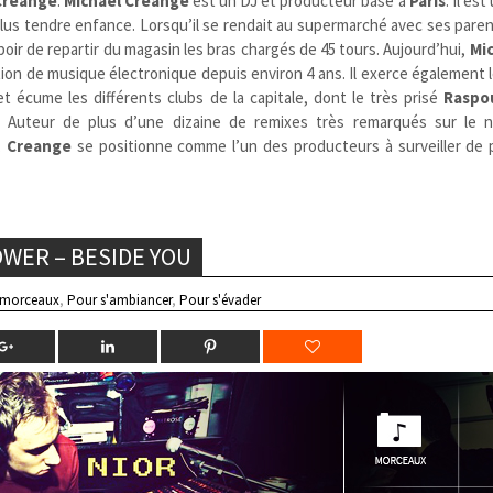
Creange
.
Michael
Creange
est un DJ et producteur basé à
Paris
. Il es
us tendre enfance. Lorsqu’il se rendait au supermarché avec ses paren
poir de repartir du magasin les bras chargés de 45 tours. Aujourd’hui,
Mi
tion de musique électronique depuis environ 4 ans. Il exerce également 
t écume les différents clubs de la capitale, dont le très prisé
Raspo
 Auteur de plus d’une dizaine de remixes très remarqués sur le 
,
Creange
se positionne comme l’un des producteurs à surveiller de 
WER – BESIDE YOU
 morceaux
,
Pour s'ambiancer
,
Pour s'évader