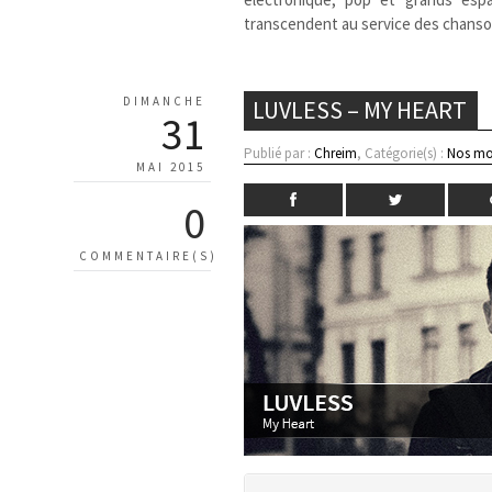
transcendent au service des chans
DIMANCHE
LUVLESS – MY HEART
31
Publié par :
Chreim
, Catégorie(s) :
Nos mo
MAI 2015
0
COMMENTAIRE(S)