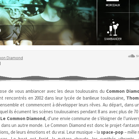
ose de vous ambiancer avec les deux toulousains du
Common Diam
ont rencontrés en 2002 dans leur lycée de banlieue toulousaine,
Thom
 ensemble et commencent à développer leurs rêves. Au départ, dans u
equel ils écument les scènes toulousaines pendant 8 ans avec plus de 70
t
Le Common Diamond
, d’une envie commune de s’éloigner de l’univer
e dans un autre monde. Le Common Diamond est donc le projet-fantasme
tions, de leurs émotions et du vrai. Leur musique – la
space-pop
– mêle 
ces. Le beat est froid, la guitare chaude, les synthés vibrants, 