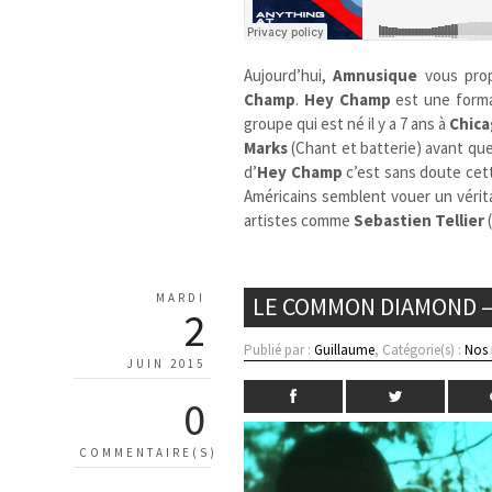
Aujourd’hui,
Amnusique
vous pro
Champ
.
Hey Champ
est une forma
groupe qui est né il y a 7 ans à
Chic
Marks
(Chant et batterie) avant qu
d’
Hey Champ
c’est sans doute cett
Américains semblent vouer un vérita
artistes comme
Sebastien Tellier
MARDI
LE COMMON DIAMOND –
2
Publié par :
Guillaume
, Catégorie(s) :
Nos
JUIN 2015
0
COMMENTAIRE(S)