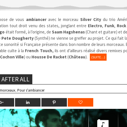
pose de vous
ambiancer
avec le morceau
Silver City
du trio Améri
tion tout droit venu des states, jonglant entre
Electro
,
Funk
,
Rock
ago
était
formé, à l’origine, de
Saam Hagshenas
(Chant et guitare) et d
e
Pete Dougherty
(Synthé) ne vienne se greffer au projet. Ce qui fait la
e sonorité si Française présente dans bon nombre de leurs morceaux. E
ble culte à la
French Touch,
ils ont d’ailleurs réalisé divers remixes p
(
Cochon Ville
) ou
Housse De Racket
(
Château
).
(SUITE…)
 AFTER ALL
 morceaux
,
Pour s'ambiancer