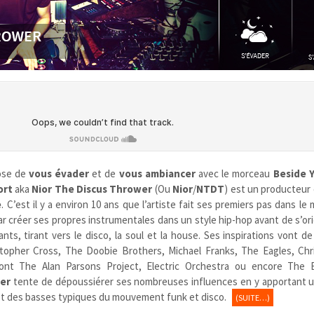
ose de
vous évader
et de
vous ambiancer
avec le morceau
Beside 
ort
aka
Nior The Discus Thrower
(Ou
Nior
/
NTDT
) est un producteur
e
. C’est il y a environ 10 ans que l’artiste fait ses premiers pas dans le
r créer ses propres instrumentales dans un style hip-hop avant de s’ori
ts, tirant vers le disco, la soul et la house. Ses inspirations vont d
stopher Cross, The Doobie Brothers, Michael Franks, The Eagles, Chr
ont The Alan Parsons Project, Electric Orchestra ou encore The 
wer
tente de dépoussiérer ses nombreuses influences en y apportant u
et des basses typiques du mouvement funk et disco.
(SUITE…)