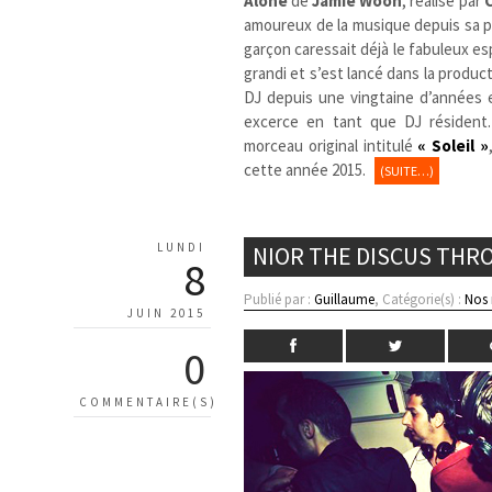
Alone
de
Jamie Woon
, réalisé par
amoureux de la musique depuis sa pl
garçon caressait déjà le fabuleux es
grandi et s’est lancé dans la produc
DJ depuis une vingtaine d’années e
excerce en tant que DJ résident.
morceau original intitulé
« Soleil »
cette année 2015.
(SUITE…)
LUNDI
NIOR THE DISCUS THRO
8
Publié par :
Guillaume
, Catégorie(s) :
Nos
JUIN 2015
0
COMMENTAIRE(S)