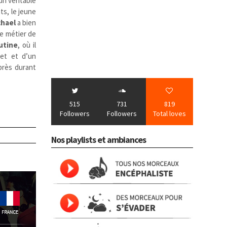
t un véritable
ts, le jeune
chael
a bien
le métier de
utine
, où il
net et d’un
près durant
515
731
819
Followers
Followers
Total loves
Nos playlists et ambiances