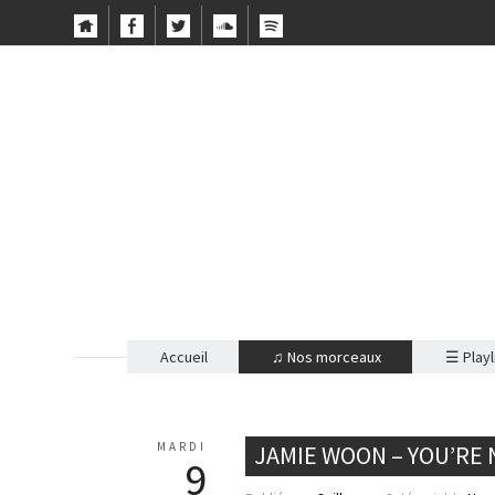
Accueil
♫ Nos morceaux
☰ Playl
MARDI
JAMIE WOON – YOU’RE 
9