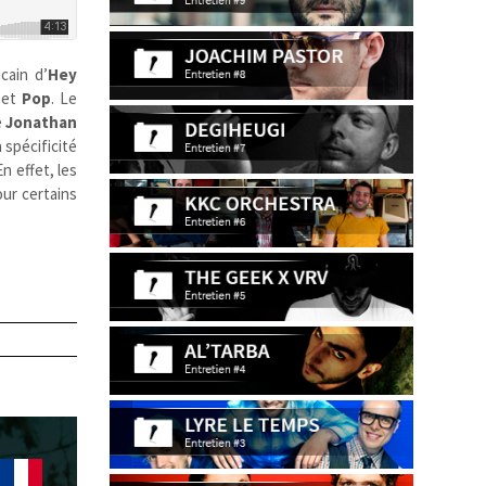
cain d’
Hey
et
Pop
. Le
e
Jonathan
 spécificité
n effet, les
our certains