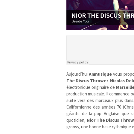
Aujourd’hui
Amnusique
vous prop
The Discus Thrower
.
Nicolas Del
électronique originaire de
Marseill
production musicale. Il commence pa
suite vers des morceaux plus dansan
Californienne des années 70 (Chri
géants de la pop Anglaise que s
quotidien,
Nior The Discus Thro
groovy, une bonne base rythmique 