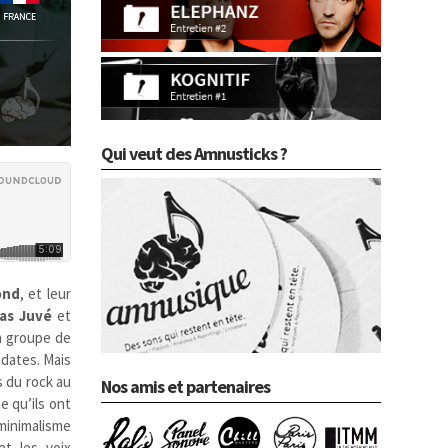
Qui veut des Amnusticks ?
ond
, et leur
as Juvé
et
n groupe de
 dates. Mais
s du rock au
Nos amis et partenaires
 qu’ils ont
minimalisme
et les voix