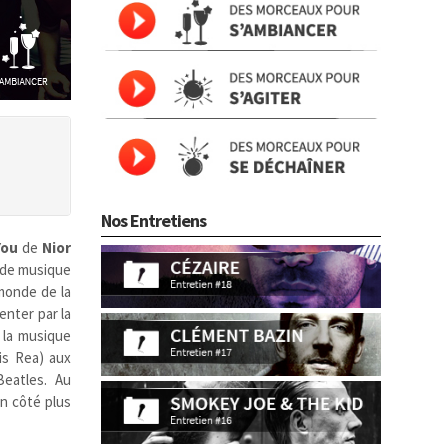
Nos Entretiens
You
de
Nior
 de musique
 monde de la
enter par la
e la musique
is Rea) aux
Beatles. Au
n côté plus