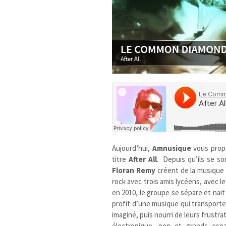
Aujourd’hui,
Amnusique
vous prop
titre
After All
. Depuis qu’ils se s
Floran Remy
créent de la musique
rock avec trois amis lycéens, avec l
en 2010, le groupe se sépare et nai
profit d’une musique qui transport
imaginé, puis nourri de leurs frustra
électronique, pop et grands espa