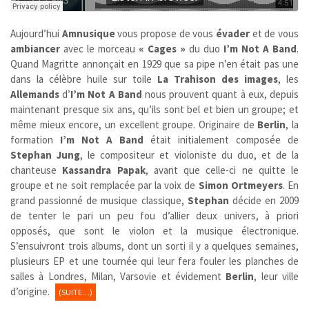
Aujourd’hui
Amnusique
vous propose de vous
évader
et de vous
ambiancer
avec le morceau
« Cages »
du duo
I’m Not A Band
.
Quand Magritte annonçait en 1929 que sa pipe n’en était pas une
dans la célèbre huile sur toile
La Trahison des images
, les
Allemands
d’
I’m Not A Band
nous prouvent quant à eux, depuis
maintenant presque six ans, qu’ils sont bel et bien un groupe; et
même mieux encore, un excellent groupe. Originaire de
Berlin
, la
formation
I’m Not A Band
était initialement composée de
Stephan Jung
, le compositeur et violoniste du duo, et de la
chanteuse
Kassandra Papak
, avant que celle-ci ne quitte le
groupe et ne soit remplacée par la voix de
Simon
Ortmeyers
. En
grand passionné de musique classique,
Stephan
décide en 2009
de tenter le pari un peu fou d’allier deux univers, à priori
opposés, que sont le violon et la musique électronique.
S’ensuivront trois albums, dont un sorti il y a quelques semaines,
plusieurs EP et une tournée qui leur fera fouler les planches de
salles à Londres, Milan, Varsovie et évidement
Berlin
, leur ville
d’origine.
(SUITE…)