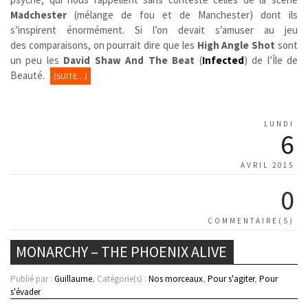
Madchester
(mélange de fou et de Manchester) dont ils
s’inspirent énormément. Si l’on devait s’amuser au jeu
des comparaisons, on pourrait dire que les
High Angle Shot
sont
un peu les
David Shaw And The Beat
(
Infected
) de l’Île de
Beauté.
(SUITE…)
LUNDI
6
AVRIL 2015
0
COMMENTAIRE(S)
MONARCHY – THE PHOENIX ALIVE
Publié par :
Guillaume
, Catégorie(s) :
Nos morceaux
,
Pour s'agiter
,
Pour
s'évader