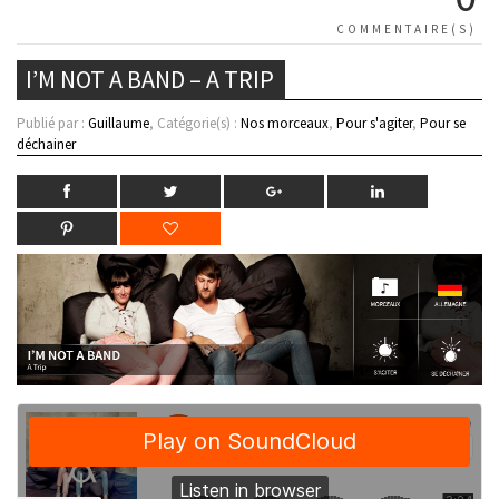
COMMENTAIRE(S)
I’M NOT A BAND – A TRIP
Publié par :
Guillaume
, Catégorie(s) :
Nos morceaux
,
Pour s'agiter
,
Pour se
déchainer