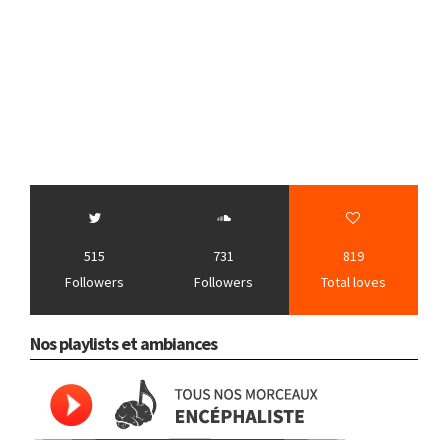
515
731
819
Followers
Followers
Total loves
Nos playlists et ambiances