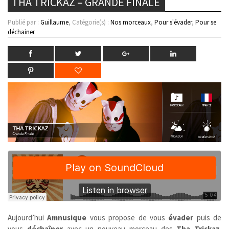
THA TRICKAZ – GRANDE FINALE
Publié par :
Guillaume
, Catégorie(s) :
Nos morceaux
,
Pour s'évader
,
Pour se
déchainer
Aujourd’hui
Amnusique
vous propose de vous
évader
puis de
vous
déchaîner
avec un nouveau morceau des
Tha Trickaz
.