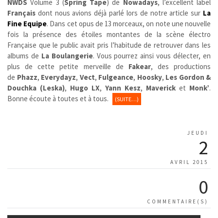
NWDS
Volume 3 (
Spring Tape
) de
Nowadays
, l’excellent label
Français
dont nous avions déjà parlé lors de notre article sur
La
Fine Equipe
. Dans cet opus de 13 morceaux, on note une nouvelle
fois la présence des étoiles montantes de la scène électro
Française que le public avait pris l’habitude de retrouver dans les
albums de
La Boulangerie
. Vous pourrez ainsi vous délecter, en
plus de cette petite merveille de
Fakear
, des productions
de
Phazz
,
Everydayz
,
Vect
,
Fulgeance
,
Hoosky
,
Les Gordon &
Douchka (Leska)
,
Hugo LX
,
Yann Kesz
,
Maverick
et
Monk’
.
Bonne écoute à toutes et à tous.
(SUITE…)
JEUDI
2
AVRIL 2015
0
COMMENTAIRE(S)