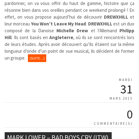
pardonner, on va vous offrir du haut de gamme, histoire que ça
résonne bien dans vos oreilles pendant ce weekend prolongé ! En
effet, on vous propose aujourd’hui de découvrir
DREWXHILL
et
leur morceau
You Won’t Leave My Head
.
DREWXHILL
est un duo
composé de la Danoise
Michelle Drew
et l’Allemand
Philipp
Hill
. Ils sont basés en
Angleterre
, où ils se sont rencontrés lors
de leurs études. Après avoir découvert qu’ils étaient sur la même
longueur d’onde d’un point de vue musical, ils décident de former
un groupe.
(SUITE…)
MARDI
31
MARS 2015
0
COMMENTAIRE(S)
MARK LOWER – BAD BOYS CRY (ITW)