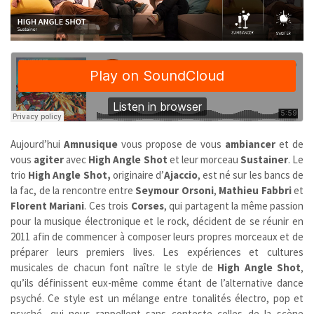
Aujourd’hui
Amnusique
vous propose de vous
ambiancer
et de
vous
agiter
avec
High Angle Shot
et leur morceau
Sustainer
. Le
trio
High Angle Shot,
originaire d’
Ajaccio
, est né sur les bancs de
la fac, de la rencontre entre
Seymour Orsoni
,
Mathieu Fabbri
et
Florent Mariani
. Ces trois
Corses
, qui partagent la même passion
pour la musique électronique et le rock, décident de se réunir en
2011 afin de commencer à composer leurs propres morceaux et de
préparer leurs premiers lives. Les expériences et cultures
musicales de chacun font naître le style de
High Angle Shot
,
qu’ils définissent eux-même comme étant de l’alternative dance
psyché. Ce style est un mélange entre tonalités électro, pop et
psyché, qui nous rappellent sans conteste celles de la scène