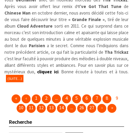
Après vous avoir offert leur remix d
‘I’ve Got That Tune
de
Chinese Man
en octobre dernier, nous avons décidé cette fois-ci
de vous faire découvrir leur titre
« Grande Finale »
, tiré de leur
album
Cloud Adventure
sorti en 2011. Ce qui surprend dans ce
morceau c’est son introduction calme et apaisante qui laisse place
au bout de quelques minutes à une véritable explosion musicale
dont le duo
Parisien
a le secret. Comme nous l’indiquions dans
notre précédent article, ce qui fait la particularité de
Tha Trickaz
c’est leur faculté à pouvoir produire des mélodies à double niveaux,
alliant différents styles et ambiances. Pour en savoir plus sur ce
mystérieux duo,
cliquez ici
. Bonne écoute à toutes et à tous.
(SUITE…)
«
‹
1
2
...
4
5
6
7
8
9
10
11
12
13
14
...
26
27
›
»
Recherche