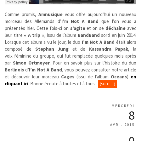
Comme promis,
Amnusique
vous offre aujourd’hui un nouveau
morceau des Allemands d’
I’m Not A Band
que l’on vous a
présentés hier. Cette fois-ci on
s’agite
et on se
déchaîne
avec
leur titre
« A trip »
, issu de l’album
BandBand
sorti en juin 2014.
Lorsque cet album a vu le jour, le duo
I’m Not A Band
était alors
composé de
Stephan Jung
et de
Kassandra Papak
, la
voix féminine du groupe, qui fut remplacée quelques mois après
par
Simon Ortmeyer
. Pour en savoir plus sur l’histoire du duo
Berlinois
d’
I’m Not A Band
, vous pouvez consulter notre article
et découvrir leur morceau
Cages
(issu de l’album
Oceans
)
en
cliquant ici
. Bonne écoute à toutes et à tous.
(SUITE…)
MERCREDI
8
AVRIL 2015
0