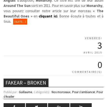
Anglais
d’adoption,
Monarchy
. Ce titre est tiré de leur album
Around The Sun
sorti en 2011. Pour en savoir plus sur
Monarchy
,
vous pouvez consulter notre article sur leur morceau
« The
Beautiful Ones »
en
cliquant ici
. Bonne écoute à toutes et à
tous.
(SUITE…)
VENDREDI
3
AVRIL 2015
0
COMMENTAIRE(S)
FAKEAR – BROKEN
Publié par :
Guillaume
, Catégorie(s) :
Nos morceaux
,
Pour s'ambiancer
,
Pour
s'évader