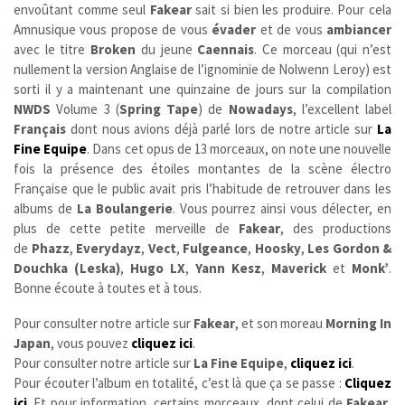
envoûtant comme seul
Fakear
sait si bien les produire. Pour cela
Amnusique vous propose de vous
évader
et de vous
ambiancer
avec le titre
Broken
du jeune
Caennais
. Ce morceau (qui n’est
nullement la version Anglaise de l’ignominie de Nolwenn Leroy) est
sorti il y a maintenant une quinzaine de jours sur la compilation
NWDS
Volume 3 (
Spring Tape
) de
Nowadays
, l’excellent label
Français
dont nous avions déjà parlé lors de notre article sur
La
Fine Equipe
. Dans cet opus de 13 morceaux, on note une nouvelle
fois la présence des étoiles montantes de la scène électro
Française que le public avait pris l’habitude de retrouver dans les
albums de
La Boulangerie
. Vous pourrez ainsi vous délecter, en
plus de cette petite merveille de
Fakear
, des productions
de
Phazz
,
Everydayz
,
Vect
,
Fulgeance
,
Hoosky
,
Les Gordon &
Douchka (Leska)
,
Hugo LX
,
Yann Kesz
,
Maverick
et
Monk’
.
Bonne écoute à toutes et à tous.
Pour consulter notre article sur
Fakear
, et son moreau
Morning In
Japan
, vous pouvez
cliquez ici
.
Pour consulter notre article sur
La Fine Equipe
,
cliquez ici
.
Pour écouter l’album en totalité, c’est là que ça se passe :
Cliquez
ici
. Et pour information, certains morceaux, dont celui de
Fakear
,