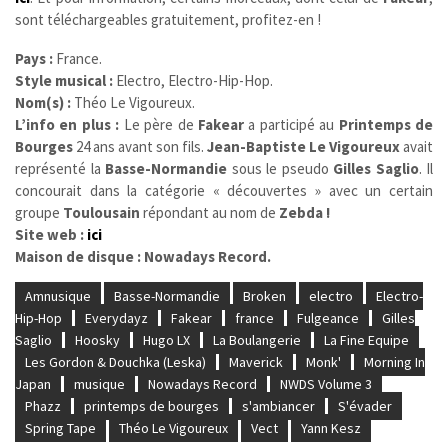
sont téléchargeables gratuitement, profitez-en !
Pays :
France.
Style musical :
Electro, Electro-Hip-Hop.
Nom(s) :
Théo Le Vigoureux.
L’info en plus :
Le père de
Fakear
a participé au
Printemps de
Bourges
24 ans avant son fils.
Jean-Baptiste Le Vigoureux
avait
représenté la
Basse-Normandie
sous le pseudo
Gilles Saglio
. Il
concourait dans la catégorie « découvertes » avec un certain
groupe
Toulousain
répondant au nom de
Zebda !
Site web :
ici
Maison de disque :
Nowadays Record.
Amnusique
Basse-Normandie
Broken
electro
Electro-
Hip-Hop
Everydayz
Fakear
france
Fulgeance
Gilles
Saglio
Hoosky
Hugo LX
La Boulangerie
La Fine Equipe
Les Gordon & Douchka (Leska)
Maverick
Monk'
Morning In
Japan
musique
Nowadays Record
NWDS Volume 3
Phazz
printemps de bourges
s'ambiancer
S'évader
Spring Tape
Théo Le Vigoureux
Vect
Yann Kesz