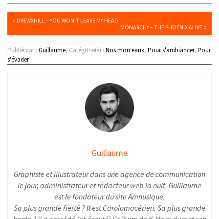
«
DREWXHILL – YOU WON’T LEAVE MY HEAD
»
MONARCHY – THE PHOENIX ALIVE
Publié par :
Guillaume
, Catégorie(s) :
Nos morceaux
,
Pour s'ambiancer
,
Pour
s'évader
Guillaume
Graphiste et illustrateur dans une agence de communication
le jour, administrateur et rédacteur web la nuit, Guillaume
est le fondateur du site Amnusique.
Sa plus grande fierté ? Il est Carolomacérien. Sa plus grande
honte ? Il a possédé (et écouté) l’album de K-Maro durant son