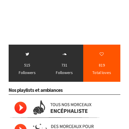
515
731
819
Followers
Followers
Total loves
Nos playlists et ambiances