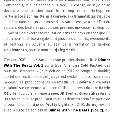
Continent. Quelques années plus tard,
JK
change de style et se
découvre une passion pour le hip-hop et le trip-hop, en
partie grâce à son ami
Denis Jasarevic
aka
Gramatik
qui s’illustre
lui-même dans cet univers musical.
JK Soul
s’essaye alors à l’art du
scratch, des beats et produit ses premiers morceaux hip-hop qui
lui valent une excellente réputation dans son pays en tant que DJ
scratcheur. Il réalisera également plusieurs concerts, événements
et festivals en Slovénie au sein de la formation de hip-hop
« 5.Element »
, sous le nom de
Dj Flegmatik
.
C’est en 2009 que
JK Soul
sort son premier album intitulé
Dinner
With The Beatz Vol. 1
sur le label Américain
Cold Busted
. Cet
opus de 18 morceaux (la ré-édition de 2012 en compte le double)
aux influences très funky et jazzy n’est évidemment pas sans nous
rappeler les productions de
Gramatik
. Le
Slovène
a d’ailleurs
collaboré sur ce premier album en réalisant le remix du titre
Battle
Of Life
. Toujours la même année,
JK Soul
et
Gramatik
réalisent
un gros coup en se produisant tous les deux en première partie de
la tournée américaine de
Pretty Lights
. En 2010,
Jernej
revient
avec la suite de son album
Dinner With The Beatz (Vol. 2)
, qui