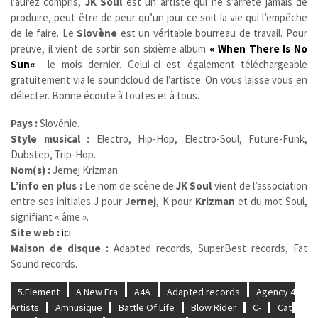
l’aurez compris,
JK Soul
est un artiste qui ne s’arrête jamais de
produire, peut-être de peur qu’un jour ce soit la vie qui l’empêche
de le faire. Le
Slovène
est un véritable bourreau de travail. Pour
preuve, il vient de sortir son sixième album
«
When There Is No
Sun
«
le mois dernier. Celui-ci est également téléchargeable
gratuitement via le soundcloud de l’artiste. On vous laisse vous en
délecter. Bonne écoute à toutes et à tous.
Pays :
Slovénie.
Style musical :
Electro, Hip-Hop, Electro-Soul, Future-Funk,
Dubstep, Trip-Hop.
Nom(s) :
Jernej Krizman.
L’info en plus :
Le nom de scène de
JK Soul
vient de l’association
entre ses initiales J pour
Jernej
, K pour
Krizman
et du mot Soul,
signifiant « âme ».
Site web :
ici
Maison de disque :
Adapted records, SuperBest records, Fat
Sound records.
5.Element
A New Era
A4A
Adapted records
Agency 4
Artists
Amnusique
Battle Of Life
Blow Rider
C-
Cat