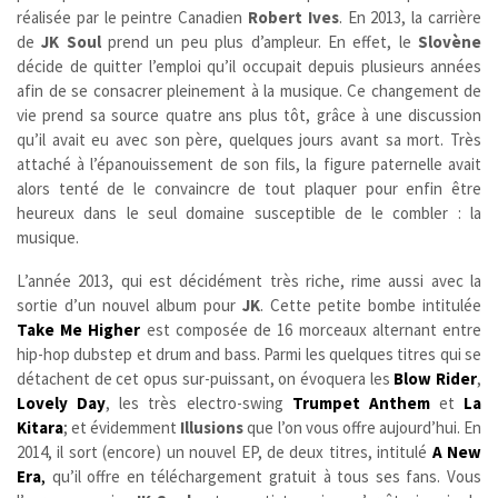
réalisée par le peintre Canadien
Robert Ives
. En 2013, la carrière
de
JK Soul
prend un peu plus d’ampleur. En effet, le
Slovène
décide de quitter l’emploi qu’il occupait depuis plusieurs années
afin de se consacrer pleinement à la musique. Ce changement de
vie prend sa source quatre ans plus tôt, grâce à une discussion
qu’il avait eu avec son père, quelques jours avant sa mort. Très
attaché à l’épanouissement de son fils, la figure paternelle avait
alors tenté de le convaincre de tout plaquer pour enfin être
heureux dans le seul domaine susceptible de le combler : la
musique.
L’année 2013, qui est décidément très riche, rime aussi avec la
sortie d’un nouvel album pour
JK
. Cette petite bombe intitulée
Take Me Higher
est composée de 16 morceaux alternant entre
hip-hop dubstep et drum and bass. Parmi les quelques titres qui se
détachent de cet opus sur-puissant, on évoquera les
Blow Rider
,
Lovely Day
, les très electro-swing
Trumpet Anthem
et
La
Kitara
; et évidemment
Illusions
que l’on vous offre aujourd’hui. En
2014, il sort (encore) un nouvel EP, de deux titres, intitulé
A New
Era
,
qu’il offre en téléchargement gratuit à tous ses fans. Vous