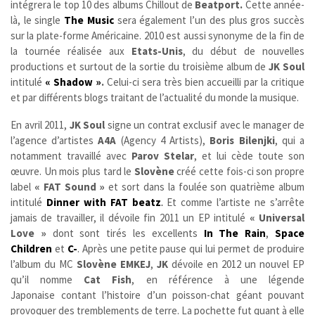
intégrera le top 10 des albums Chillout de
Beatport.
Cette année-
là, le single
The Music
sera également l’un des plus gros succès
sur la plate-forme Américaine. 2010 est aussi synonyme de la fin de
la tournée réalisée aux
Etats-Unis
, du début de nouvelles
productions et surtout de la sortie du troisième album de
JK Soul
intitulé
« Shadow »
.
Celui-ci sera très bien accueilli par la critique
et par différents blogs traitant de l’actualité du monde la musique.
En avril 2011,
JK Soul
signe un contrat exclusif avec le manager de
l’agence d’artistes
A4A
(Agency 4 Artists),
Boris Bilenjki
, qui a
notamment travaillé avec
Parov Stelar
, et lui cède toute son
œuvre. Un mois plus tard le
Slovène
créé cette fois-ci son propre
label
« FAT Sound »
et sort dans la foulée son quatrième album
intitulé
Dinner with FAT beatz
.
Et comme l’artiste ne s’arrête
jamais de travailler, il dévoile fin 2011 un EP intitulé
« Universal
Love »
dont sont tirés les excellents
In The Rain
,
Space
Children
et
C-
. Après une petite pause qui lui permet de produire
l’album du MC
Slovène
EMKEJ
,
JK
dévoile en 2012 un nouvel EP
qu’il nomme
Cat Fish
, en référence à une légende
Japonaise contant l’histoire d’un poisson-chat géant pouvant
provoquer des tremblements de terre. La pochette fut quant à elle