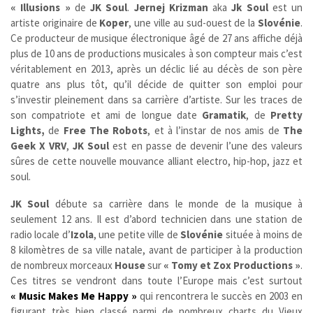
« Illusions »
de
JK Soul
.
Jernej Krizman
aka
Jk Soul
est un
artiste originaire de
Koper
, une ville au sud-ouest de la
Slovénie
.
Ce producteur de musique électronique âgé de 27 ans affiche déjà
plus de 10 ans de productions musicales à son compteur mais c’est
véritablement en 2013, après un déclic lié au décès de son père
quatre ans plus tôt, qu’il décide de quitter son emploi pour
s’investir pleinement dans sa carrière d’artiste. Sur les traces de
son compatriote et ami de longue date
Gramatik
, de
Pretty
Lights,
de
Free The Robots
, et à l’instar de nos amis de
The
Geek X VRV
,
JK Soul
est en passe de devenir l’une des valeurs
sûres de cette nouvelle mouvance alliant electro, hip-hop, jazz et
soul.
JK Soul
débute sa carrière dans le monde de la musique à
seulement 12 ans. Il est d’abord technicien dans une station de
radio locale d’
Izola
, une petite ville de
Slovénie
située à moins de
8 kilomètres de sa ville natale, avant de participer à la production
de nombreux morceaux
House
sur
« Tomy et Zox Productions »
.
Ces titres se vendront dans toute l’Europe mais c’est surtout
« Music Makes Me Happy »
qui rencontrera le succès en 2003 en
figurant très bien classé parmi de nombreux charts du Vieux