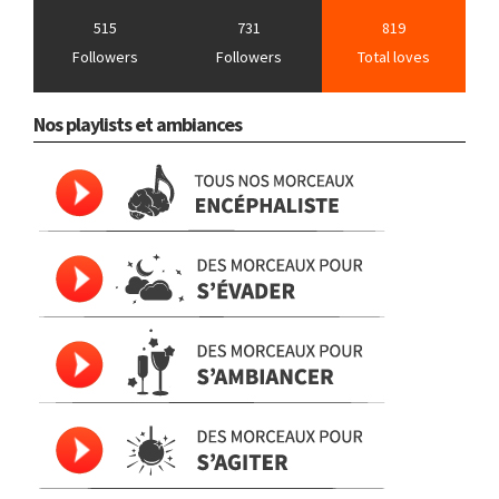
515
731
819
Followers
Followers
Total loves
Nos playlists et ambiances