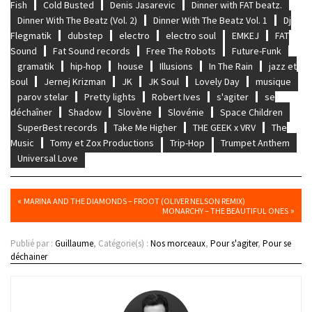
Fish
Cold Busted
Denis Jasarevic
Dinner with FAT beatz.
Dinner With The Beatz (Vol. 2)
Dinner With The Beatz Vol. 1
Dj
Flegmatik
dubstep
electro
electro soul
EMKEJ
FAT
Sound
Fat Sound records
Free The Robots
Future-Funk
gramatik
hip-hop
house
Illusions
In The Rain
jazz et
soul
Jernej Krizman
JK
JK Soul
Lovely Day
musique
parov stelar
Pretty lights
Robert Ives
s'agiter
se
déchaîner
Shadow
Slovène
Slovénie
Space Children
SuperBest records
Take Me Higher
THE GEEK x VRV
The
Music
Tomy et Zox Productions
Trip-Hop
Trumpet Anthem
Universal Love
«
MARINA AND THE DIAMONDS – FROOT (OLIVER NELSON REMIX)
»
MONARCHY – THE BEAUTIFUL ONES
Publié par :
Guillaume
, Catégorie(s) :
Nos morceaux
,
Pour s'agiter
,
Pour se
déchainer