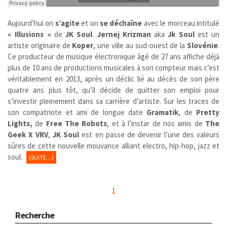
Aujourd’hui on
s’agite
et on
se déchaîne
avec le morceau intitulé
« Illusions »
de
JK Soul
.
Jernej Krizman
aka
Jk Soul
est un
artiste originaire de
Koper
, une ville au sud-ouest de la
Slovénie
.
Ce producteur de musique électronique âgé de 27 ans affiche déjà
plus de 10 ans de productions musicales à son compteur mais c’est
véritablement en 2013, après un déclic lié au décès de son père
quatre ans plus tôt, qu’il décide de quitter son emploi pour
s’investir pleinement dans sa carrière d’artiste. Sur les traces de
son compatriote et ami de longue date
Gramatik
, de
Pretty
Lights,
de
Free The Robots
, et à l’instar de nos amis de
The
Geek X VRV
,
JK Soul
est en passe de devenir l’une des valeurs
sûres de cette nouvelle mouvance alliant electro, hip-hop, jazz et
soul.
(SUITE…)
1
Recherche