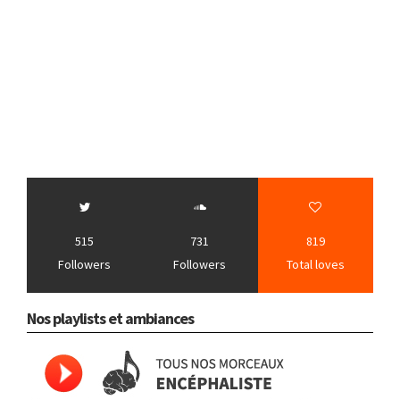
515
731
819
Followers
Followers
Total loves
Nos playlists et ambiances