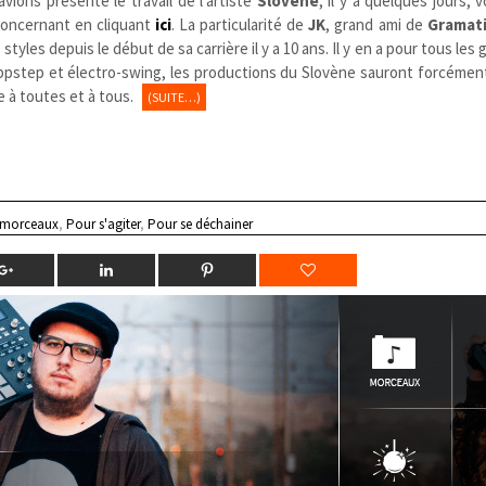
vions présenté le travail de l’artiste
Slovène
, il y a quelques jours,
 concernant en cliquant
ici
. La particularité de
JK
, grand ami de
Gramat
styles depuis le début de sa carrière il y a 10 ans. Il y en a pour tous les
ubpstep et électro-swing, les productions du Slovène sauront forcémen
 à toutes et à tous.
(SUITE…)
 morceaux
,
Pour s'agiter
,
Pour se déchainer