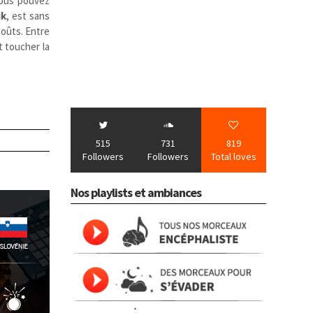
 vous pouvez
ik
, est sans
 goûts. Entre
t toucher la
515
731
819
Followers
Followers
Total loves
Nos playlists et ambiances