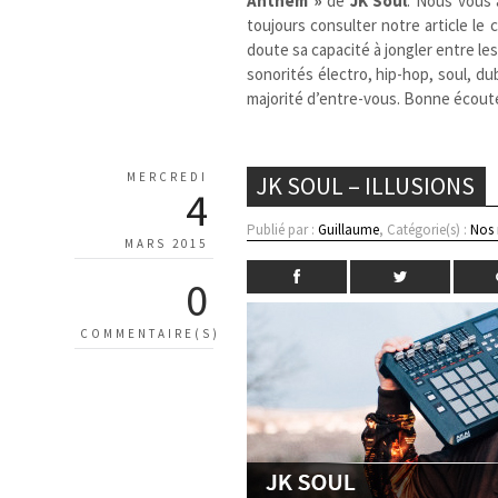
Anthem »
de
JK Soul
. Nous vous a
toujours consulter notre article le
doute sa capacité à jongler entre les 
sonorités électro, hip-hop, soul, d
majorité d’entre-vous. Bonne écoute
MERCREDI
JK SOUL – ILLUSIONS
4
Publié par :
Guillaume
, Catégorie(s) :
Nos
MARS 2015
0
COMMENTAIRE(S)