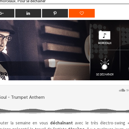
 morceaux
,
Pour se déchainer
uter la semaine en vous
déchaînant
avec le très électro-swing