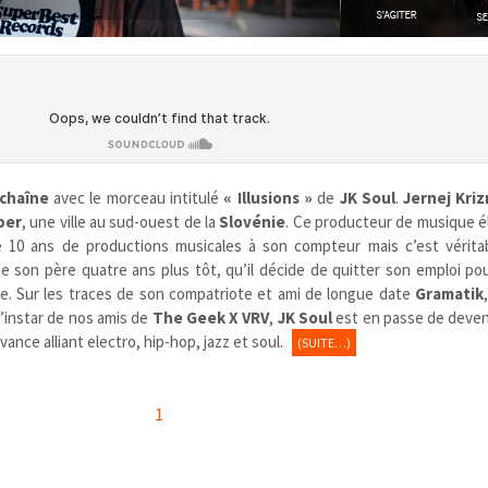
chaîne
avec le morceau intitulé
« Illusions »
de
JK Soul
.
Jernej Kri
per
, une ville au sud-ouest de la
Slovénie
. Ce producteur de musique é
e 10 ans de productions musicales à son compteur mais c’est vérit
de son père quatre ans plus tôt, qu’il décide de quitter son emploi pou
ste. Sur les traces de son compatriote et ami de longue date
Gramatik
 l’instar de nos amis de
The Geek X VRV
,
JK Soul
est en passe de deveni
ance alliant electro, hip-hop, jazz et soul.
(SUITE…)
1