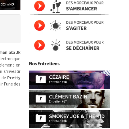
zman
aka
Jk
lectronique
Nos Entretiens
ablement en
r s’investir
, de
Pretty
r l’une des