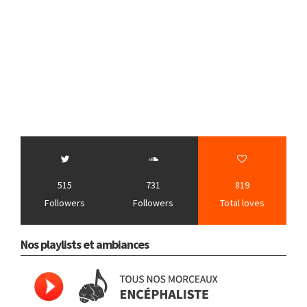
515
731
819
Followers
Followers
Total loves
Nos playlists et ambiances