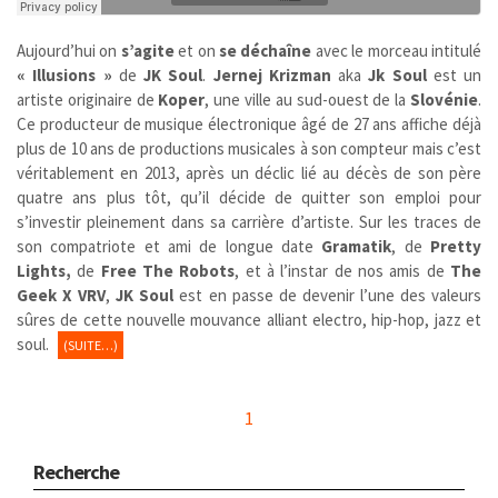
Aujourd’hui on
s’agite
et on
se déchaîne
avec le morceau intitulé
« Illusions »
de
JK Soul
.
Jernej Krizman
aka
Jk Soul
est un
artiste originaire de
Koper
, une ville au sud-ouest de la
Slovénie
.
Ce producteur de musique électronique âgé de 27 ans affiche déjà
plus de 10 ans de productions musicales à son compteur mais c’est
véritablement en 2013, après un déclic lié au décès de son père
quatre ans plus tôt, qu’il décide de quitter son emploi pour
s’investir pleinement dans sa carrière d’artiste. Sur les traces de
son compatriote et ami de longue date
Gramatik
, de
Pretty
Lights,
de
Free The Robots
, et à l’instar de nos amis de
The
Geek X VRV
,
JK Soul
est en passe de devenir l’une des valeurs
sûres de cette nouvelle mouvance alliant electro, hip-hop, jazz et
soul.
(SUITE…)
1
Recherche