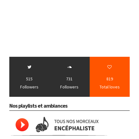
515
731
819
Followers
Followers
Total loves
Nos playlists et ambiances