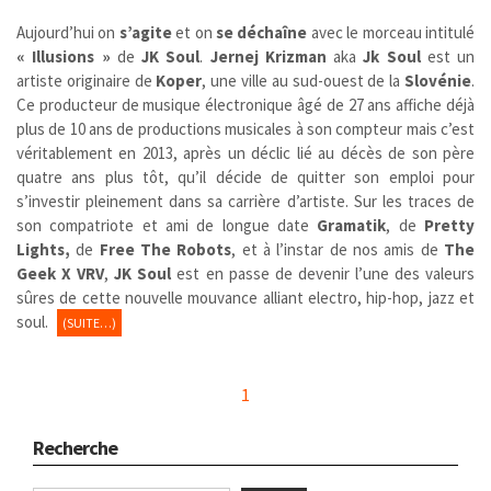
Aujourd’hui on
s’agite
et on
se déchaîne
avec le morceau intitulé
« Illusions »
de
JK Soul
.
Jernej Krizman
aka
Jk Soul
est un
artiste originaire de
Koper
, une ville au sud-ouest de la
Slovénie
.
Ce producteur de musique électronique âgé de 27 ans affiche déjà
plus de 10 ans de productions musicales à son compteur mais c’est
véritablement en 2013, après un déclic lié au décès de son père
quatre ans plus tôt, qu’il décide de quitter son emploi pour
s’investir pleinement dans sa carrière d’artiste. Sur les traces de
son compatriote et ami de longue date
Gramatik
, de
Pretty
Lights,
de
Free The Robots
, et à l’instar de nos amis de
The
Geek X VRV
,
JK Soul
est en passe de devenir l’une des valeurs
sûres de cette nouvelle mouvance alliant electro, hip-hop, jazz et
soul.
(SUITE…)
1
Recherche