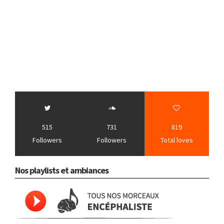
515
731
819
Followers
Followers
Total loves
Nos playlists et ambiances