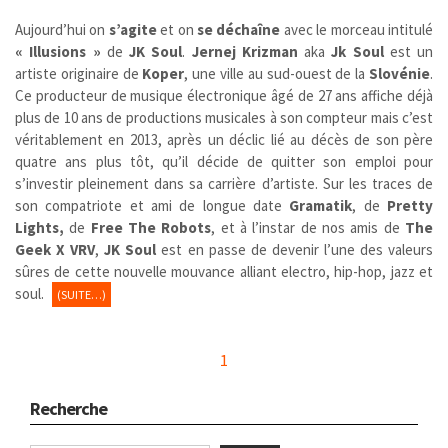
Aujourd’hui on
s’agite
et on
se déchaîne
avec le morceau intitulé
« Illusions »
de
JK Soul
.
Jernej Krizman
aka
Jk Soul
est un
artiste originaire de
Koper
, une ville au sud-ouest de la
Slovénie
.
Ce producteur de musique électronique âgé de 27 ans affiche déjà
plus de 10 ans de productions musicales à son compteur mais c’est
véritablement en 2013, après un déclic lié au décès de son père
quatre ans plus tôt, qu’il décide de quitter son emploi pour
s’investir pleinement dans sa carrière d’artiste. Sur les traces de
son compatriote et ami de longue date
Gramatik
, de
Pretty
Lights,
de
Free The Robots
, et à l’instar de nos amis de
The
Geek X VRV
,
JK Soul
est en passe de devenir l’une des valeurs
sûres de cette nouvelle mouvance alliant electro, hip-hop, jazz et
soul.
(SUITE…)
1
Recherche