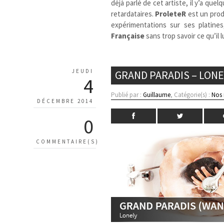
déjà parlé de cet artiste, il y’a qu
retardataires.
ProleteR
est un pro
expérimentations sur ses platine
Française
sans trop savoir ce qu’il lu
JEUDI
GRAND PARADIS – LON
4
Publié par :
Guillaume
, Catégorie(s) :
Nos
DÉCEMBRE 2014
0
COMMENTAIRE(S)