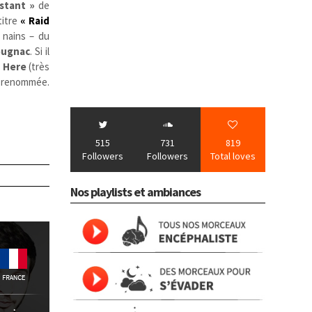
stant »
de
titre
« Raid
 nains – du
ugnac
. Si il
 Here
(très
a renommée.
515
731
819
Followers
Followers
Total loves
Nos playlists et ambiances