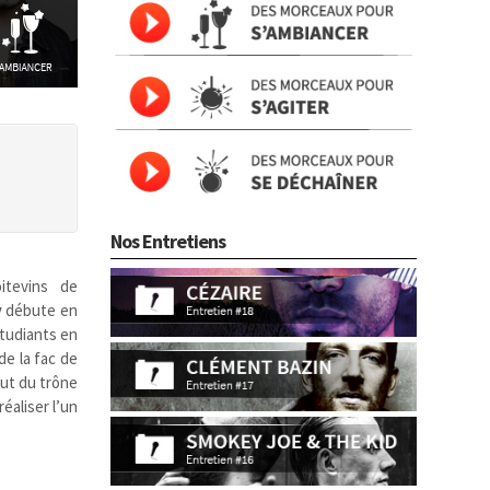
Nos Entretiens
itevins de
y
débute en
étudiants en
e la fac de
aut du trône
réaliser l’un