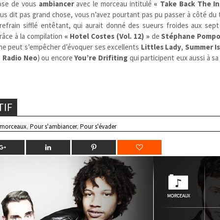
ose de vous
ambiancer
avec le morceau intitulé
« Take Back The In
ous dit pas grand chose, vous n’avez pourtant pas pu passer à côté du 
efrain sifflé entêtant, qui aurait donné des sueurs froides aux sept
râce à la compilation
« Hotel Costes (Vol. 12) »
de
Stéphane Pompo
on ne peut s’empêcher d’évoquer ses excellents
Littles Lady
,
Summer Is
a
Radio Neo
) ou encore
You’re Drifiting
qui participent eux aussi à s
TIF
 morceaux
,
Pour s'ambiancer
,
Pour s'évader