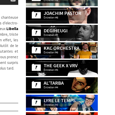
a chanteuse
 d’electro-
meux
Libella
mbre, triste
 effet, les
lutôt de le
outantes et
vous prenez
ment surpris
plus tard.