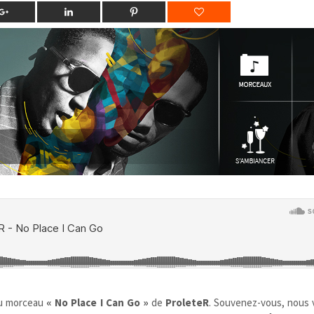
u morceau
« No Place I Can Go »
de
ProleteR
. Souvenez-vous, nous 