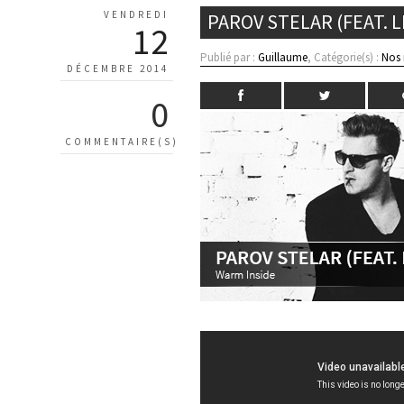
VENDREDI
PAROV STELAR (FEAT. 
12
Publié par :
Guillaume
, Catégorie(s) :
Nos
DÉCEMBRE 2014
0
COMMENTAIRE(S)