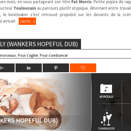
elques mois, en vous partageant son titre
Fat Morris
. Petite piqûre de rap
ducteur
Toulousain
au parcours plutôt atypique. Alternant entre travail 
s, le beatmaker s’est retrouvé propulsé sur les devants de la scè
i arrivait.
(SUITE…)
ELY (WANKERS HOPEFUL DUB)
 morceaux
,
Pour s'agiter
,
Pour s'ambiancer