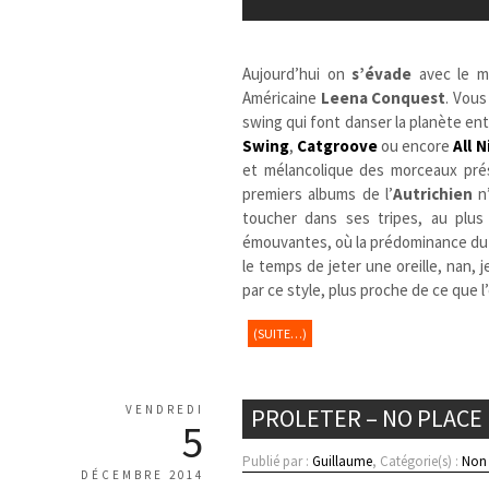
Aujourd’hui on
s’évade
avec le 
Américaine
Leena Conquest
. Vou
swing qui font danser la planète e
Swing
,
Catgroove
ou encore
All 
et mélancolique des morceaux prése
premiers albums de l’
Autrichien
n’
toucher dans ses tripes, au plu
émouvantes, où la prédominance du 
le temps de jeter une oreille, nan,
par ce style, plus proche de ce que 
(SUITE…)
VENDREDI
PROLETER – NO PLACE 
5
Publié par :
Guillaume
, Catégorie(s) :
Non 
DÉCEMBRE 2014