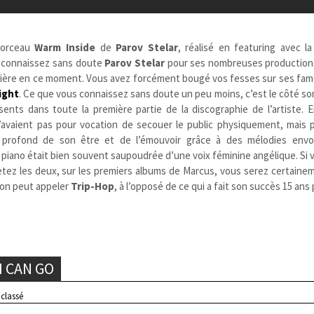
morceau
Warm Inside
de
Parov Stelar
, réalisé en featuring avec l
s connaissez sans doute
Parov Stelar
pour ses nombreuses productions
ntière en ce moment. Vous avez forcément bougé vos fesses sur ses fa
Night
. Ce que vous connaissez sans doute un peu moins, c’est le côté so
nts dans toute la première partie de la discographie de l’artiste. En
avaient pas pour vocation de secouer le public physiquement, mais p
s profond de son être et de l’émouvoir grâce à des mélodies env
piano était bien souvent saupoudrée d’une voix féminine angélique. Si 
 jetez les deux, sur les premiers albums de Marcus, vous serez certaine
l’on peut appeler
Trip-Hop
, à l’opposé de ce qui a fait son succès 15 ans 
I CAN GO
classé