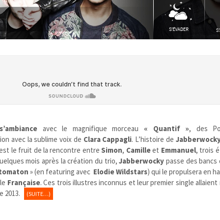
s’ambiance
avec le magnifique morceau
« Quantif »
, des Po
tion avec la sublime voix de
Clara Cappagli
. L’histoire de
Jabberwock
est le fruit de la rencontre entre
Simon
,
Camille
et
Emmanuel
, trois 
Quelques mois après la création du trio,
Jabberwocky
passe des bancs d
tomaton
» (en featuring avec
Elodie Wildstars
) qui le propulsera en h
ale
Française
. Ces trois illustres inconnus et leur premier single allaient 
e 2013.
(SUITE…)