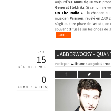
Aujourd’hui
Amnusique
vous prop
General Elektriks
. Si ce nom ne v
On The Radio »
– la chanson au r
musicien
Parisien,
révélé en 2009 g
s’agit du titre phare de l’artiste, 
souvent diffusée sur les ondes de l
(SUITE…)
LUNDI
JABBERWOCKY – QUAN
15
Publié par :
Guillaume
, Catégorie(s) :
Nos
DÉCEMBRE 2014
0
COMMENTAIRE(S)