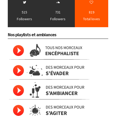
515
731
819
Followers
Followers
Total loves
Nos playlists et ambiances