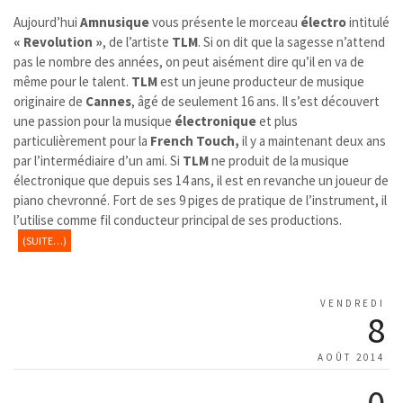
Aujourd’hui
Amnusique
vous présente le morceau
électro
intitulé
« Revolution »
, de l’artiste
TLM
. Si on dit que la sagesse n’attend
pas le nombre des années, on peut aisément dire qu’il en va de
même pour le talent.
TLM
est un jeune producteur de musique
originaire de
Cannes
, âgé de seulement 16 ans. Il s’est découvert
une passion pour la musique
électronique
et plus
particulièrement pour la
French Touch,
il y a maintenant deux ans
par l’intermédiaire d’un ami. Si
TLM
ne produit de la musique
électronique que depuis ses 14 ans, il est en revanche un joueur de
piano chevronné. Fort de ses 9 piges de pratique de l’instrument, il
l’utilise comme fil conducteur principal de ses productions.
(SUITE…)
VENDREDI
8
AOÛT 2014
0