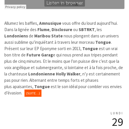
Allumez les baffles,
Amnusique
vous offre du lourd aujourd’hui.
Dans la lignée des
Flume
,
Disclosure
ou
SBTRKT
, les
Londoniens
de
Maribou State
nous plongent dans un univers
aussi sublime qu’inquiétant à travers leur morceau
Tongue
.
Présent sur leur EP Eponyme sorti en 2013,
Tongue
est un vrai
bon titre de
Future Garag
e qui nous prend aux tripes pendant
plus de cinq minutes. Et le moins que l’on puisse dire c’est que la
voix angélique et submergeante, si lointaine et à la fois proche, de
la chanteuse
Londonienne
Holly Walker
, n’y est certainement
pas pour rien. Alternant entre temps forts et phases
plus apaisantes,
Tongue
est le son idéal pour combler vos envies
d’évasion.
(SUITE…)
LUNDI
29