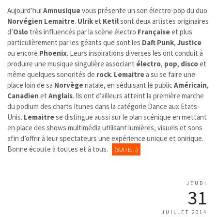
Aujourd’hui
Amnusique
vous présente un son électro-pop du duo
Norvégien
Lemaitre
.
Ulrik
et
Ketil
sont deux artistes originaires
d’
Oslo
très influencés par la scène électro
Française
et plus
particulièrement par les géants que sont les
Daft Punk
,
Justice
ou encore
Phoenix
. Leurs inspirations diverses les ont conduit à
produire une musique singulière associant
électro
,
pop
,
disco
et
même quelques sonorités de
rock
.
Lemaitre
a su se faire une
place loin de sa
Norvège
natale, en séduisant le public
Américain
,
Canadien
et
Anglais
. Ils ont d’ailleurs atteint la première marche
du podium des charts Itunes dans la catégorie Dance aux Etats-
Unis.
Lemaitre
se distingue aussi sur le plan scénique en mettant
en place des shows multimédia utilisant lumières, visuels et sons
afin d’offrir à leur spectateurs une expérience unique et onirique.
Bonne écoute à toutes et à tous.
(SUITE…)
JEUDI
31
JUILLET 2014