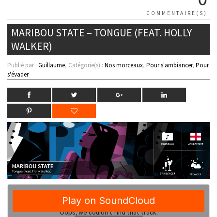
COMMENTAIRE(S)
MARIBOU STATE – TONGUE (FEAT. HOLLY
WALKER)
Publié par :
Guillaume
, Catégorie(s) :
Nos morceaux
,
Pour s'ambiancer
,
Pour
s'évader