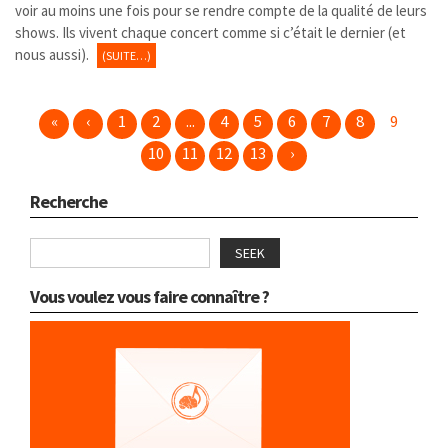
voir au moins une fois pour se rendre compte de la qualité de leurs
shows. Ils vivent chaque concert comme si c’était le dernier (et
nous aussi).
(SUITE…)
«
‹
1
2
...
4
5
6
7
8
9
10
11
12
13
›
Recherche
SEEK
Vous voulez vous faire connaître ?