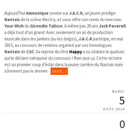
Aujourd’hui
Amnusique
zoome sur
J.A.C.K
, un jeune prodige
Nantais
de la scène électro, et vous offre son remix du morceau
Your Wish
du
Girondin Talisco
. A même pas 20 ans
Jack Peverell
a déjà tout d’un grand. Avec seulement un an de production
musicale dans les jambes (ou les doigts),
J.A.C.K
participe, en mai
2013, au concours de remixes organisé par ses homologues
Nantais
de
C2C
. Sa reprise du titre
Happy
a su séduire le quatuor
qui le déclare vainqueur du concours ! Rien que ça. Cette victoire
est un premier coup d’éclat dans la jeune carrière du Nantais mais
sûrement pas le dernier.
(SUITE…)
MARDI
5
AOÛT 2014
0