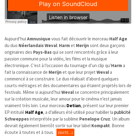
Aujourd’hui
Amnusique
vous fait découvrir le morceau
Half Age
du duo
Néerlandais
Weval
.
Harm
et
Merijn
sont deux garçons
originaires des
Pays-Bas
qui se sont rencontrés grâce à leur
passion commune pour la vidéo, les films et la musique
électronique. C’est à l’occasion du tournage d’un clip qu’
Harm
a
fait la connaissance de
Merijn
et que leur projet
Weval
a
commencé à se construire. Le duo réalisait d’abord quelques
courts-métrages et des documentaires qui étaient projetés lors de
festivals. Même si aujourd’hui
Weval
se concentre principalement
sur la création musicale, leur amour pour le cinéma n’est jamais
vraiment très loin. Leur morceau
Detian
, présent sur leur premier
EP intitulé
Half Age
, a d’ailleurs été utilisé pour habiller la
publicité
Schweppes
interprétée par la sublime
Penelope Cruz
. Un album
devrait également bientôt sortir sur leur label
Kompakt
. Bonne
écoute à toutes et à tous.
(SUITE…)