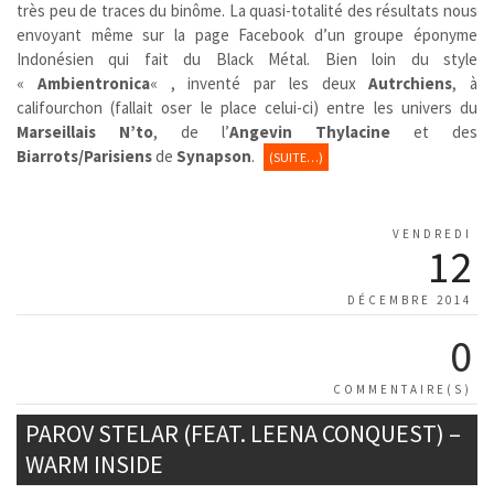
très peu de traces du binôme. La quasi-totalité des résultats nous
envoyant même sur la page Facebook d’un groupe éponyme
Indonésien qui fait du Black Métal. Bien loin du style
«
Ambientronica
« , inventé par les deux
Autrchiens
, à
califourchon (fallait oser le place celui-ci) entre les univers du
Marseillais
N’to
, de l’
Angevin
Thylacine
et des
Biarrots/Parisiens
de
Synapson
.
(SUITE…)
VENDREDI
12
DÉCEMBRE 2014
0
COMMENTAIRE(S)
PAROV STELAR (FEAT. LEENA CONQUEST) –
WARM INSIDE