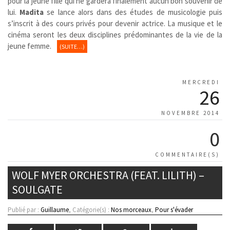
pour la jeune fille qui ne gardera finalement aucun bon souvenir de
lui.
Madita
se lance alors dans des études de musicologie puis
s’inscrit à des cours privés pour devenir actrice. La musique et le
cinéma seront les deux disciplines prédominantes de la vie de la
jeune femme.
(SUITE…)
MERCREDI
26
NOVEMBRE 2014
0
COMMENTAIRE(S)
WOLF MYER ORCHESTRA (FEAT. LILITH) –
SOULGATE
Publié par :
Guillaume
, Catégorie(s) :
Nos morceaux
,
Pour s'évader