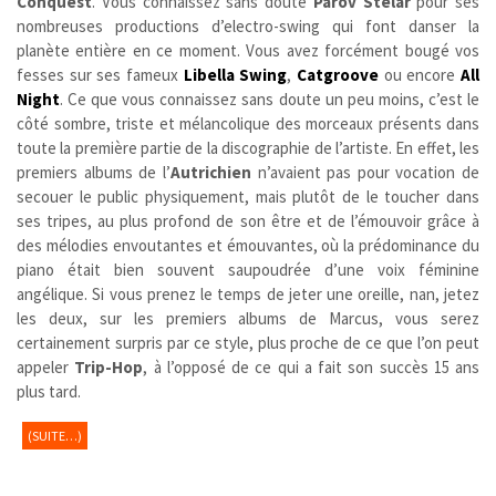
Conquest
. Vous connaissez sans doute
Parov Stelar
pour ses
nombreuses productions d’electro-swing qui font danser la
planète entière en ce moment. Vous avez forcément bougé vos
fesses sur ses fameux
Libella Swing
,
Catgroove
ou encore
All
Night
. Ce que vous connaissez sans doute un peu moins, c’est le
côté sombre, triste et mélancolique des morceaux présents dans
toute la première partie de la discographie de l’artiste. En effet, les
premiers albums de l’
Autrichien
n’avaient pas pour vocation de
secouer le public physiquement, mais plutôt de le toucher dans
ses tripes, au plus profond de son être et de l’émouvoir grâce à
des mélodies envoutantes et émouvantes, où la prédominance du
piano était bien souvent saupoudrée d’une voix féminine
angélique. Si vous prenez le temps de jeter une oreille, nan, jetez
les deux, sur les premiers albums de Marcus, vous serez
certainement surpris par ce style, plus proche de ce que l’on peut
appeler
Trip-Hop
, à l’opposé de ce qui a fait son succès 15 ans
plus tard.
(SUITE…)