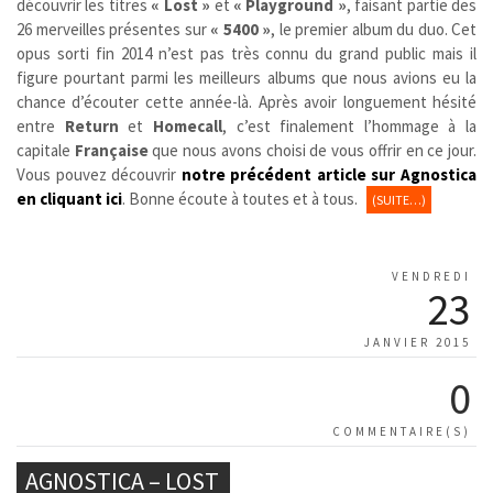
découvrir les titres
« Lost »
et
« Playground »
, faisant partie des
26 merveilles présentes sur
« 5400 »
, le premier album du duo. Cet
opus sorti fin 2014 n’est pas très connu du grand public mais il
figure pourtant parmi les meilleurs albums que nous avions eu la
chance d’écouter cette année-là. Après avoir longuement hésité
entre
Return
et
Homecall
, c’est finalement l’hommage à la
capitale
Française
que nous avons choisi de vous offrir en ce jour.
Vous pouvez découvrir
notre précédent article sur Agnostica
en cliquant ici
. Bonne écoute à toutes et à tous.
(SUITE…)
VENDREDI
23
JANVIER 2015
0
COMMENTAIRE(S)
AGNOSTICA – LOST