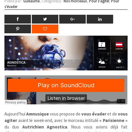
Publié par :
Guillaume
, Catégorie(s) :
Nos morceaux
,
Pour s'agiter
,
Pour
s'évader
Aujourd’hui
Amnusique
vous propose de
vous évader
et de
vous
agiter
avant le week-end, avec le morceau intitulé
« Parisienne »
du duo
Autrichien
Agnostica
. Nous vous avions déjà fait