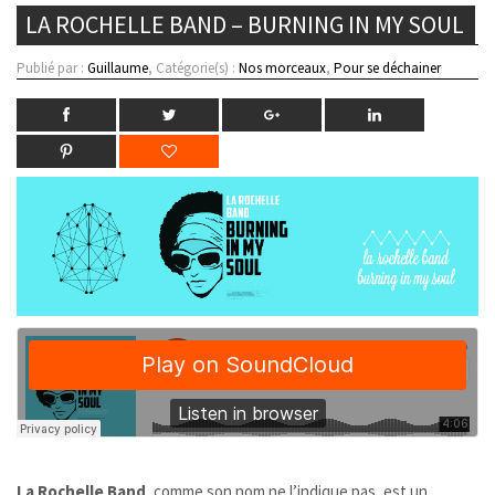
LA ROCHELLE BAND – BURNING IN MY SOUL
Publié par :
Guillaume
, Catégorie(s) :
Nos morceaux
,
Pour se déchainer
La Rochelle Band
, comme son nom ne l’indique pas, est un