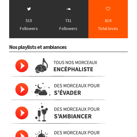
515
731
819
Followers
Followers
Total loves
Nos playlists et ambiances