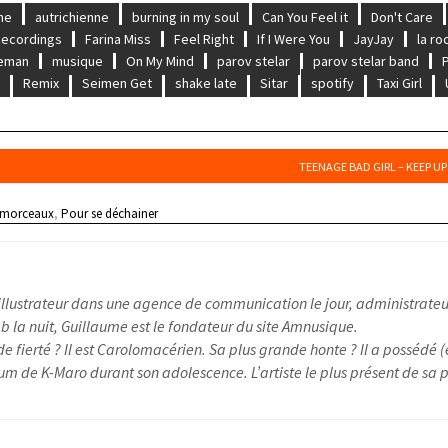
he
autrichienne
burning in my soul
Can You Feel it
Don't Care
Recordings
Farina Miss
Feel Right
If I Were You
JayJay
la ro
deman
musique
On My Mind
parov stelar
parov stelar band
s
Remix
Seimen Get
shake late
Sitar
spotify
Taxi Girl
TEENAGE BAD GIRL – KEEP U
 morceaux
,
Pour se déchainer
illustrateur dans une agence de communication le jour, administrateu
 la nuit, Guillaume est le fondateur du site Amnusique.
e fierté ? Il est Carolomacérien. Sa plus grande honte ? Il a possédé (
um de K-Maro durant son adolescence. L’artiste le plus présent de sa pl