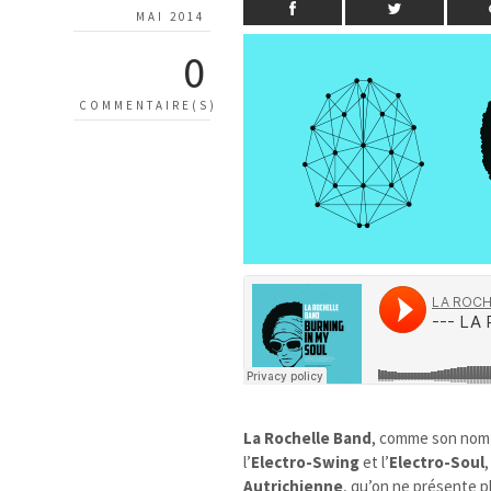
MAI 2014
0
COMMENTAIRE(S)
La Rochelle Band
, comme son nom n
l’
Electro-Swing
et l’
Electro-Soul
Autrichienne
, qu’on ne présente p