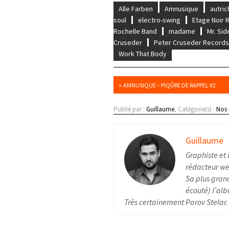
Alle Farben
Amnusique
autric
soul
electro-swing
Etage Noir 
Rochelle Band
madame
Mr. Si
Cruseder
Peter Cruseder Record
Work That Body
«
AMNUSIQUE – PIQÛRE DE RAPPEL #2
Publié par :
Guillaume
, Catégorie(s) :
Nos
Guillaume
Graphiste et 
rédacteur web
Sa plus grand
écouté) l’alb
Très certainement Parov Stelar.