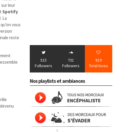
 sur leur
st
Spotify
d
. La
qu’on vous
version
inale reste
vement
515
731
819
ressemble
Followers
Followers
Total loves
.
Nos playlists et ambiances
rille
 devenu