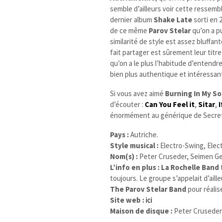
semble d’ailleurs voir cette ressemb
dernier album
Shake Late
sorti en 
de ce même
Parov Stelar
qu’on a pu
similarité de style est assez bluffa
fait partager est sûrement leur titre
qu’on a le plus l’habitude d’entendre
bien plus authentique et intéressan
Si vous avez aimé
Burning In My So
d’écouter :
Can You Feel it
,
Sitar
,
I
énormément au générique de Secret
Pays :
Autriche.
Style musical :
Electro-Swing, Elect
Nom(s) :
Peter Cruseder, Seimen Get
L’info en plus :
La Rochelle Band
toujours. Le groupe s’appelait d’ail
The Parov Stelar Band
pour réalis
Site web :
ici
Maison de disque :
Peter Cruseder 