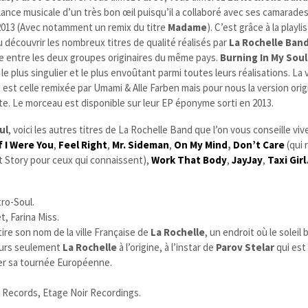
lance musicale d’un très bon œil puisqu’il a collaboré avec ses camarades
2013 (Avec notamment un remix du titre
Madame
). C’est grâce à la playli
 découvrir les nombreux titres de qualité réalisés par
La Rochelle Ban
nte entre les deux groupes originaires du même pays.
Burning In My Soul
 le plus singulier et le plus envoûtant parmi toutes leurs réalisations. La 
 est celle remixée par Umami & Alle Farben mais pour nous la version orig
te. Le morceau est disponible sur leur EP éponyme sorti en 2013.
ul
, voici les autres titres de La Rochelle Band que l’on vous conseille vi
f I Were You
,
Feel Right
,
Mr. Sideman
,
On My Mind
,
Don’t Care
(qui 
 Story pour ceux qui connaissent),
Work That Body
,
JayJay
,
Taxi Girl
ro-Soul.
, Farina Miss.
tire son nom de la ville Française de
La Rochelle
, un endroit où le soleil b
leurs seulement
La Rochelle
à l’origine, à l’instar de
Parov Stelar
qui est
er sa tournée Européenne.
Records, Etage Noir Recordings.