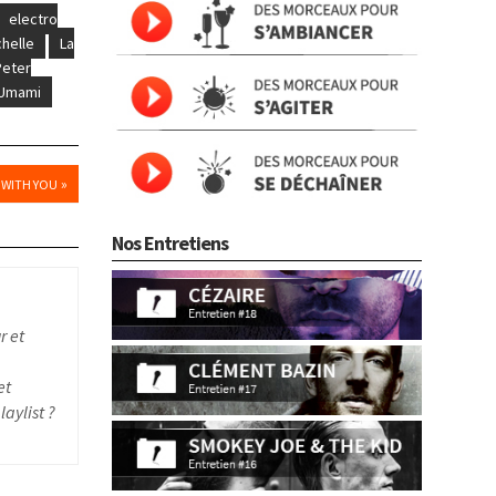
electro
chelle
La
Peter
Umami
»
P WITH YOU
Nos Entretiens
r et
et
aylist ?