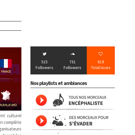
515
731
819
Followers
Followers
Total loves
Nos playlists et ambiances
nt culturel
ion complète
rganisateurs