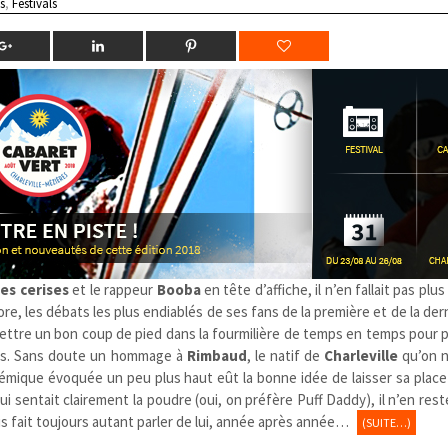
s
,
Festivals
es cerises
et le rappeur
Booba
en tête d’affiche, il n’en fallait pas plu
re, les débats les plus endiablés de ses fans de la première et de la der
ettre un bon coup de pied dans la fourmilière de temps en temps pour p
ptes. Sans doute un hommage à
Rimbaud
, le natif de
Charleville
qu’on n
polémique évoquée un peu plus haut eût la bonne idée de laisser sa plac
ui sentait clairement la poudre (oui, on préfère Puff Daddy), il n’en res
ois fait toujours autant parler de lui, année après année…
(SUITE…)