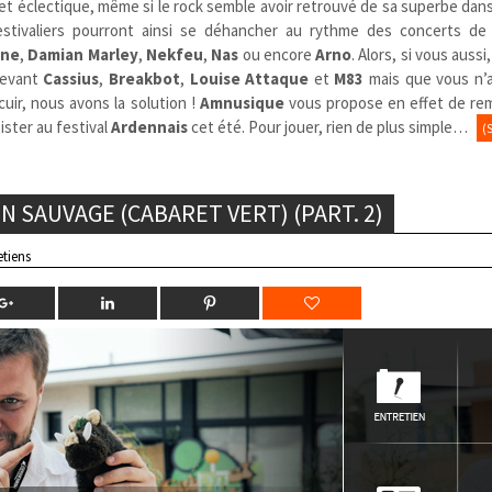
et éclectique, même si le rock semble avoir retrouvé de sa superbe dans
estivaliers pourront ainsi se déhancher au rythme des concerts de
ine
,
Damian Marley
,
Nekfeu
,
Nas
ou encore
Arno
. Alors, si vous auss
devant
Cassius
,
Breakbot
,
Louise Attaque
et
M83
mais que vous n’
uir, nous avons la solution !
Amnusique
vous propose en effet de rem
ister au festival
Ardennais
cet été. Pour jouer, rien de plus simple…
(
N SAUVAGE (CABARET VERT) (PART. 2)
etiens