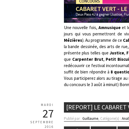
Une nouvelle fois,
Amnusique
et 
jours qui vous permettront de viv
Mézières
). Au programme de ce
Ca
la bande dessinée, des arts de rue,
présente plus telles que
Justice
,
F
que
Carpenter Brut
,
Petit Biscu
redécouvrir ce festival incontournab
suffit de bien répondre à
8 questi
Vous participerez alors au tirage au
du concours le 3 août à minuit) Bonn
MARDI
[REPORT] LE CABARET 
27
Publié par :
Guillaume
, Catégorie(s) :
Anal
SEPTEMBRE
2016