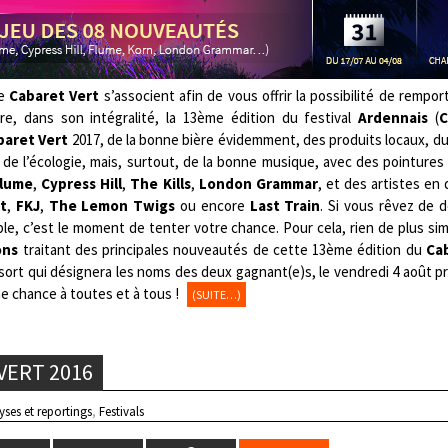
le
Cabaret Vert
s’associent afin de vous offrir la possibilité de rempor
re, dans son intégralité, la 13ème édition du festival
Ardennais
(
C
baret Vert
2017, de la bonne bière évidemment, des produits locaux, d
 de l’écologie, mais, surtout, de la bonne musique, avec des pointures
lume
,
Cypress Hill
,
The Kills
,
London Grammar
, et des artistes en 
it
,
FKJ
,
The Lemon Twigs
ou encore
Last Train
. Si vous rêvez de 
le, c’est le moment de tenter votre chance. Pour cela, rien de plus simp
ons
traitant des principales nouveautés de cette 13ème édition du
Cab
 sort qui désignera les noms des deux gagnant(e)s, le vendredi 4 août pr
e chance à toutes et à tous !
(SUITE…)
VERT 2016
yses et reportings
,
Festivals