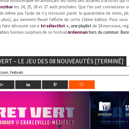
pense insoutenable en annonçant les noms des dizaines d’artistes qui f
nzibar
les 24, 25, 26 et 27 août prochains. Que l’on soit connaisseur
t de même pas facile de s’y retrouver parmi la quarantaine de noms, pl
us), qui viennent fleurir l’affiche de cette 13ème édition. Pour vous s
 faire découvrir son
« tri sélectlist »
, une playlist
de 24 morceaux, reg
bables bonnes surprises de ce festival
Ardennais
hors du commun. Bon
ERT – LE JEU DES 08 NOUVEAUTÉS [TERMINÉ]
cours
,
Festivals