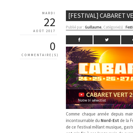
MARDI
[FESTIVAL] CABARET V
22
Publié par :
Guillaume
, Catégorie(s) :
Fest
AOÛT 2017
0
COMMENTAIRE(S)
Comme chaque année depuis maint
incontournable du
Nord-Est
de la F
de ce festival mêlant musique, gastr