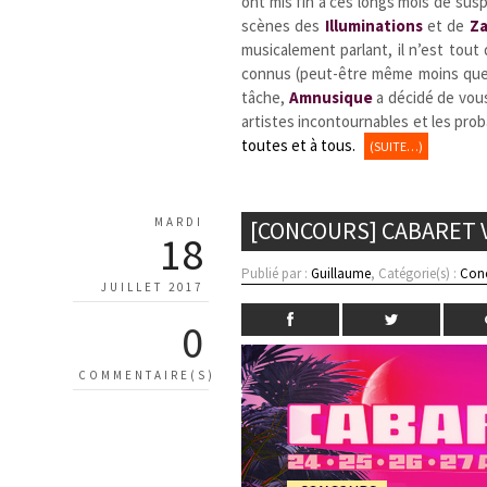
ont mis fin à ces longs mois de sus
scènes des
Illuminations
et de
Za
musicalement parlant, il n’est tou
connus (peut-être même moins que pl
tâche,
Amnusique
a décidé de vous
artistes incontournables et les pro
toutes et à tous.
(SUITE…)
MARDI
[CONCOURS] CABARET V
18
Publié par :
Guillaume
, Catégorie(s) :
Con
JUILLET 2017
0
COMMENTAIRE(S)