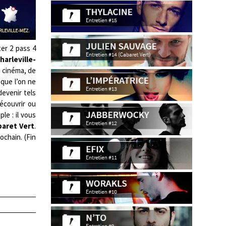
ter 2 pass 4
harleville-
u cinéma, de
 que l’on ne
devenir tels
découvrir ou
le : il vous
aret Vert
.
ochain. (Fin