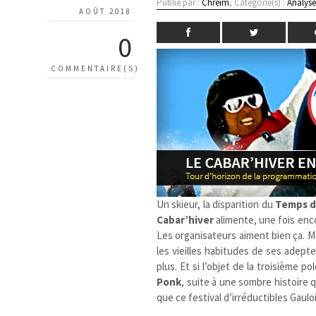
Publié par :
Chreim
, Catégorie(s) :
Analyse
AOÛT 2018
0
COMMENTAIRE(S)
Un skieur, la disparition du
Temps d
Cabar’hiver
alimente, une fois enco
Les organisateurs aiment bien ça. M
les vieilles habitudes de ses ade
plus. Et si l’objet de la troisième 
Ponk
, suite à une sombre histoire q
que ce festival d’irréductibles Gaul