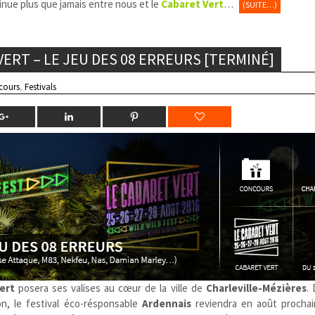
tinue plus que jamais entre nous et le
Cabaret Vert
…
(SUITE…)
ERT – LE JEU DES 08 ERREURS [TERMINÉ]
cours
,
Festivals
ert
posera ses valises au cœur de la ville de
Charleville-Mézières
.
on, le festival éco-résponsable
Ardennais
reviendra en août procha