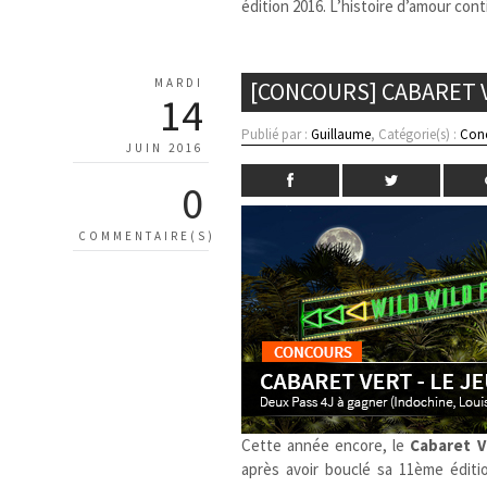
édition 2016. L’histoire d’amour con
MARDI
[CONCOURS] CABARET V
14
Publié par :
Guillaume
, Catégorie(s) :
Con
JUIN 2016
0
COMMENTAIRE(S)
Cette année encore, le
Cabaret V
après avoir bouclé sa 11ème éditi