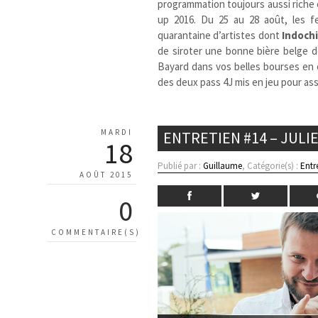
programmation toujours aussi riche 
up 2016. Du 25 au 28 août, les f
quarantaine d’artistes dont
Indoch
de siroter une bonne bière belge 
Bayard dans vos belles bourses en c
des deux pass 4J mis en jeu pour ass
MARDI
ENTRETIEN #14 – JULIE
18
Publié par :
Guillaume
, Catégorie(s) :
Entr
AOÛT 2015
0
COMMENTAIRE(S)