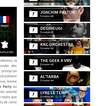
Ardennes, la
nonder des
, presqu’un
 précisément
 rue, bonne
k Party
ou
très orienté
de moins que
ts de cette