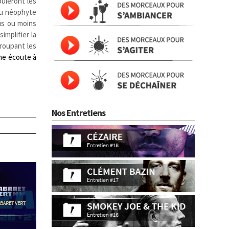
ouleront les
 ou néophyte
us ou moins
implifier la
roupant les
ne écoute à
Nos Entretiens