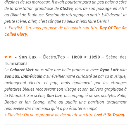
dizaines de ses morceaux, il avait pourtant paru un peu palot à côté
de la prestation grandiose de
CloZee
, lors de son passage en 2014
au Bikini de Toulouse. Session de rattrapage à partir 1:40 devant la
petite scène, allez, c’est sûr que tu peux mieux faire Denis !
♪
Playlist
:
On vous propose de découvrir son titre
Day Of The So
Called Glory
.
♥
♥
–
Son Lux
– Électro/Pop –
18:00 > 18:50
– Scène des
Illuminations
Le
Cabaret Vert
nous offre une belle promesse avec
Ryan Lott
aka
Son Lux. L’Américain
a su éveiller notre curiosité de par sa musique,
mélangeant électro et pop, mais également par les étranges
peintures bleues recouvrant son visage et son univers graphique à
la Woodkid. Sur scène,
Son Lux
, accompagné de ses acolytes Rafiq
Bhatia et Ian Chang, offre au public une partition totalement
renouvelée des morceaux qu’il a pu écouter en mp3.
♪ Playlist :
On vous propose de découvrir son titre
Lost It To Trying.