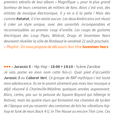
premiers extraits de leur album « Magnifique », pour le plus grand
bonheur de leurs centaines de milliers de fans. Alors c’est vrai, des
artistes de musique électronique, il y en a à la pelle ! Mais des
comme
Ratatat
, il n’en existe aucun. Les deux Américains ont réussi
à créer un style unique, avec des sonorités incomparables et
reconnaissables au premier coup d’oreille. Les coups de guitares
électriques des Loup Pipes, Wildcat, Drugs et Seventeen Years
devraient réveiller la ville de Rimbaud le vendredi 21 août prochain.
♪
Playlist
:
On vous propose de découvrir leur titre
Seventeen Years
.
♥
♥
♥
–
Jurassic 5
– Hip-Hop –
18:00 > 19:10
– Scène Zanzibar
Je vais parler en mon nom cette fois-ci. Quel pied d’accueillir
Jurassic 5
au
Cabaret Vert
. Ce groupe de RAP mythique c’est toute
mon adolescence. Ils ne le savent sûrement pas mais leur musique a
déjà résonné à Charleville-Mézières quelques années auparavant.
Alors, certes, pas sur la pelouse du Square Bayard qui héberge le
festival, mais les quatre murs qui formaient ma chambre de lycéen
de l’époque ont pu ressentir des centaines de fois les vibrations hip-
hop et funk de leurs Back 4 U, In The House ou encore Thin Line. Ces