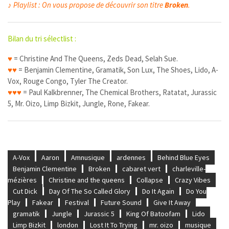
♪ Playlist : On vous propose de découvrir son titre
Broken
.
Bilan du tri sélectlist :
♥
= Christine And The Queens, Zeds Dead, Selah Sue.
♥
♥
= Benjamin Clementine, Gramatik, Son Lux, The Shoes, Lido, A-
Vox, Rouge Congo, Tyler The Creator.
♥
♥
♥
= Paul Kalkbrenner, The Chemical Brothers, Ratatat, Jurassic
5, Mr. Oizo, Limp Bizkit, Jungle, Rone, Fakear.
A-Vox
Aaron
Amnusique
ardennes
Behind Blue Eyes
Benjamin Clementine
Broken
cabaret vert
charleville-
mézières
Christine and the queens
Collapse
Crazy Vibes
Cut Dick
Day Of The So Called Glory
Do It Again
Do You
Play
Fakear
Festival
Future Sound
Give It Away
gramatik
Jungle
Jurassic 5
King Of Batoofam
Lido
Limp Bizkit
london
Lost It To Trying
mr. oizo
musique