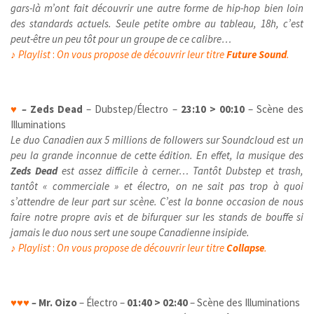
gars-là m’ont fait découvrir une autre forme de hip-hop bien loin
des standards actuels. Seule petite ombre au tableau, 18h, c’est
peut-être un peu tôt pour un groupe de ce calibre…
♪
Playlist
:
On vous propose de découvrir leur titre
Future Sound
.
♥
–
Zeds Dead
– Dubstep/Électro –
23:10 > 00:10
– Scène des
Illuminations
Le duo Canadien aux 5 millions de followers sur Soundcloud est un
peu la grande inconnue de cette édition. En effet, la musique des
Zeds Dead
est assez difficile à cerner… Tantôt Dubstep et trash,
tantôt « commerciale » et électro, on ne sait pas trop à quoi
s’attendre de leur part sur scène. C’est la bonne occasion de nous
faire notre propre avis et de bifurquer sur les stands de bouffe si
jamais le duo nous sert une soupe Canadienne insipide.
♪
Playlist
:
On vous propose de découvrir leur titre
Collapse
.
♥
♥
♥
–
Mr. Oizo
– Électro –
01:40 > 02:40
– Scène des Illuminations