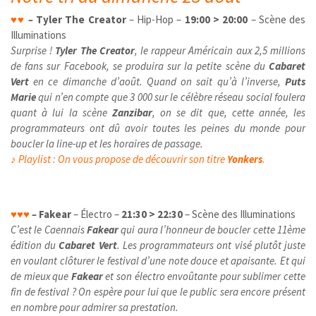
♥
♥
–
Tyler The Creator
– Hip-Hop –
19:00 > 20:00
– Scène des
Illuminations
Surprise !
Tyler The Creator
, le rappeur Américain aux 2,5 millions
de fans sur Facebook, se produira sur la petite scène du
Cabaret
Vert
en ce dimanche d’août. Quand on sait qu’à l’inverse,
Puts
Marie
qui n’en compte que 3 000 sur le célèbre réseau social foulera
quant à lui la scène
Zanzibar
, on se dit que, cette année, les
programmateurs ont dû avoir toutes les peines du monde pour
boucler la line-up et les horaires de passage.
♪ Playlist :
On vous propose de découvrir son titre
Yonkers
.
♥
♥
♥
–
Fakear
– Électro –
21:30 > 22:30
– Scène des Illuminations
C’est le Caennais
Fakear
qui aura l’honneur de boucler cette 11ème
édition du
Cabaret Vert
. Les programmateurs ont visé plutôt juste
en voulant clôturer le festival d’une note douce et apaisante. Et qui
de mieux que
Fakear
et son électro envoûtante pour sublimer cette
fin de festival ? On espère pour lui que le public sera encore présent
en nombre pour admirer sa prestation.