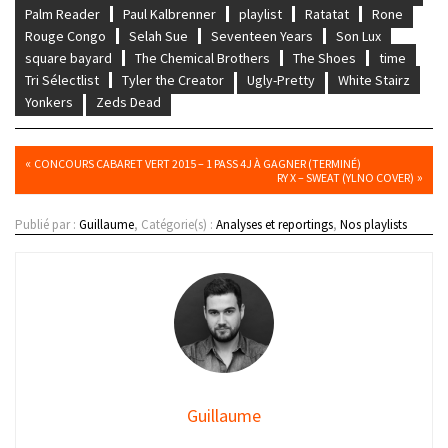
Palm Reader
Paul Kalbrenner
playlist
Ratatat
Rone
Rouge Congo
Selah Sue
Seventeen Years
Son Lux
square bayard
The Chemical Brothers
The Shoes
time
Tri Sélectlist
Tyler the Creator
Ugly-Pretty
White Stairz
Yonkers
Zeds Dead
«
CONCOURS CABARET VERT 2015 – 1 PASS 4J À GAGNER (TERMINÉ)
»
RY X – SWEAT (YLNO COVER)
Publié par :
Guillaume
, Catégorie(s) :
Analyses et reportings
,
Nos playlists
Guillaume