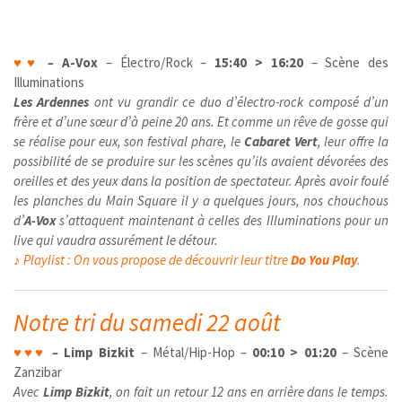
♥
♥
–
A-Vox
– Électro/Rock –
15:40 > 16:20
– Scène des
Illuminations
Les Ardennes
ont vu grandir ce duo d’électro-rock composé d’un
frère et d’une sœur d’à peine 20 ans. Et comme un rêve de gosse qui
se réalise pour eux, son festival phare, le
Cabaret Vert
, leur offre la
possibilité de se produire sur les scènes qu’ils avaient dévorées des
oreilles et des yeux dans la position de spectateur. Après avoir foulé
les planches du Main Square il y a quelques jours, nos chouchous
d’
A-Vox
s’attaquent maintenant à celles des Illuminations pour un
live qui vaudra assurément le détour.
♪ Playlist : On vous propose de découvrir leur titre
Do You Play
.
Notre tri du samedi 22 août
♥
♥
♥
–
Limp Bizkit
– Métal/Hip-Hop –
00:10 > 01:20
– Scène
Zanzibar
Avec
Limp Bizkit
, on fait un retour 12 ans en arrière dans le temps.