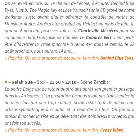
On se revoit encore, sur le chemin de l’école, à écouter
Behind Blue
Eyes, Numb, The Magic Key et Lose Yourself sur le CD gravé de
notre
walkman, juste avant d’aller affronter le contrôle de maths de
Monsieur André. Après s’être produit au Hellfest au mois de juin, le
groupe Américain pose ses valises à
Charleville-Mézières
pour sa
cinquième date Française de l’année. Le
Cabaret Vert
vient peut-
être d’inventer la vraie machine à remonter dans le temps, le 22
août prochain, nous aurons 14 ans…
♪
Playlist
:
On vous propose de découvrir leur titre
Behind Blue Eyes
.
♥
–
Selah Sue
– Soul –
21:50 > 23:10
– Scène Zanzibar
La petite Belge est de retour quatre ans après son premier passage
dans les Ardennes. Si sa prestation ne nous avait pas transcendés la
dernière fois (un peu trop calme), Selah reste tout de même une
artiste sympathique à écouter et à regarder en live. On prendra
plaisir à hocher la tête en se délectant des nombreux morceaux qui
ont fait son succès.
♪
Playlist
:
On vous propose de découvrir leur titre
Crazy Vibes
.