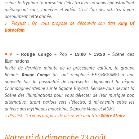
scène, le Tryphon Tournesol de l’électro livre un show époustouflant
mélangeant sons, lumières et vidéo. C’est l’un des artistes à voir
absolument cette année.
♪ Playlist : On vous propose de découvrir son titre
King Of
Batoofam
.
♥
♥
–
Rouge Congo
– Pop –
19:00 > 19:50
– Scène des
Illuminations
Invité de dernière minute de la précédente édition, le groupe
Rémois
Rouge Congo
(ils ont remplacé
BES/BBGANG
) a une
nouvelle fois la possibilité de représenter dignement la région
Champagne-Ardenne sur le Square Bayard. Rendez-vous devant la
Scène des illuminations pour vous délecter de leur musique pop
alternative, tirant parfois vers l’électro, à mi-chemin entre les
univers des mythiques Indochine, Depeche Mode et MGMT.
♪
Playlist : On vous propose de découvrir leur titre
White Stairz
.
Notre tri du dimanche 23 août