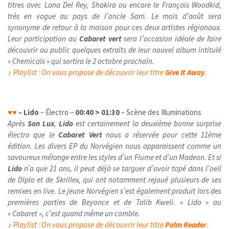
titres avec Lana Del Rey, Shakira ou encore le Français Woodkid,
très en vogue au pays de l’oncle Sam. Le mois d’août sera
synonyme de retour à la maison pour ces deux artistes régionaux.
Leur participation au
Cabaret vert
sera l’occasion idéale de faire
découvrir au public quelques extraits de leur nouvel album intitulé
« Chemicals » qui sortira le 2 octobre prochain.
♪
Playlist
:
On vous propose de découvrir leur titre
Give It Away
.
♥
♥
–
Lido
– Électro –
00:40 > 01:30
– Scène des Illuminations
Après
Son Lux
,
Lido
est certainement la deuxième bonne surprise
électro que le
Cabaret Vert
nous a réservée pour cette 11ème
édition. Les divers EP du Norvégien nous apparaissent comme un
savoureux mélange entre les styles d’un Flume et d’un Madeon. Et si
Lido
n’a que 21 ans, il peut déjà se targuer d’avoir tapé dans l’oeil
de Diplo et de Skrillex, qui ont notamment rejoué plusieurs de ses
remixes en live. Le jeune Norvégien s’est également produit lors des
premières parties de Beyonce et de Talib Kweli. « Lido » au
« Cabaret », c’est quand même un comble.
♪
Playlist
:
On vous propose de découvrir leur titre
Palm Reader
.