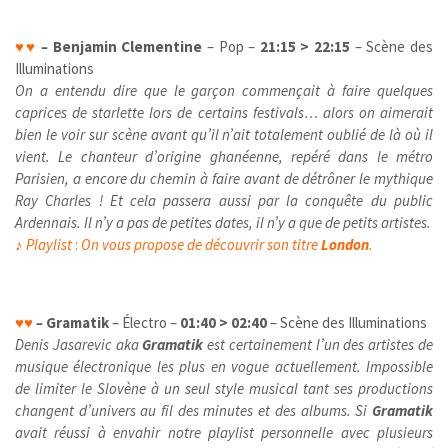
♥
♥
–
Benjamin Clementine
– Pop –
21:15 > 22:15
– Scène des
Illuminations
On a entendu dire que le garçon commençait à faire quelques
caprices de starlette lors de certains festivals… alors on aimerait
bien le voir sur scène avant qu’il n’ait totalement oublié de là où il
vient. Le chanteur d’origine ghanéenne, repéré dans le métro
Parisien, a encore du chemin à faire avant de détrôner le mythique
Ray Charles ! Et cela passera aussi par la conquête du public
Ardennais. Il n’y a pas de petites dates, il n’y a que de petits artistes.
♪
Playlist
:
On vous propose de découvrir son titre
London
.
♥
♥
–
Gramatik
– Électro –
01:40 > 02:40
– Scène des Illuminations
Denis Jasarevic aka
Gramatik
est certainement l’un des artistes de
musique électronique les plus en vogue actuellement. Impossible
de limiter le Slovène à un seul style musical tant ses productions
changent d’univers au fil des minutes et des albums. Si
Gramatik
avait réussi à envahir notre playlist personnelle avec plusieurs