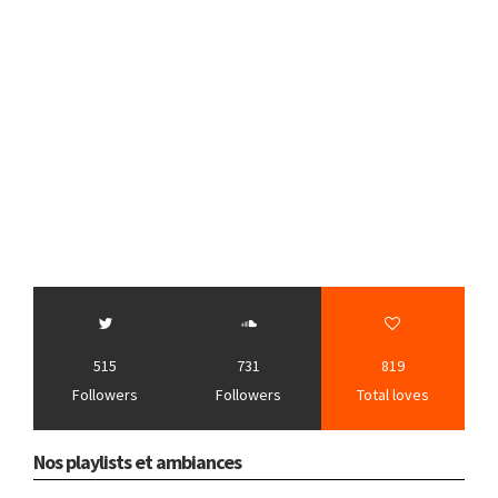
515
731
819
Followers
Followers
Total loves
Nos playlists et ambiances