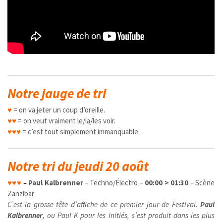
Notre jauge de tri
♥
= on va jeter un coup d’oreille.
♥
♥
= on veut vraiment le/la/les voir.
♥
♥
♥
= c’est tout simplement immanquable.
Notre tri du jeudi 20 août
♥
♥
♥
–
Paul Kalbrenner
– Techno/Électro –
00:00 > 01:30
– Scène
Zanzibar
C’est la grosse tête d’affiche de ce premier jour de Festival.
Paul
Kalbrenner
, ou Paul K pour les initiés, s’est produit dans les plus