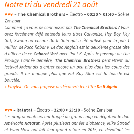
Notre tri du vendredi 21 août
♥
♥
♥
–
The Chemical Brothers
– Électro –
00:10 > 01:40
– Scène
Zanzibar
Comment ça vous ne connaissez pas
The Chemical Brothers
? Vous
avez forcément déjà entendu leurs titres Galvanize, Hey Boy Hey
Girl, Swoon ou encore Do It Gain qui a été utilisé pour la pub 1
million de Paco Rabane. Le duo Anglais est la deuxième grosse tête
d’affiche de ce
Cabaret Vert
avec Paul K. Après le passage de The
Prodigy l’année dernière,
The Chemical Brothers
permettent au
festival Ardennais d’entrer encore un peu plus dans les cours des
grands. Il ne manque plus que Fat Boy Slim est la boucle est
bouclée.
♪
Playlist
:
On vous propose de découvrir leur titre
Do It Again
.
♥
♥
♥
–
Ratatat
– Électro –
22:00 > 23:10
– Scène Zanzibar
Les programmateurs ont frappé un grand coup en dégotant le duo
Américain
Ratatat
. Après plusieurs années d’absence, Mike Stroud
et Evan Mast ont fait leur grand retour en 2015, en dévoilant les