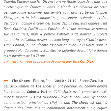
Quentin Dupieux aka
Mr. Oizo
est une véritable icône de la musique
électronique en France et dans le Monde. Le créateur de cette
peluche jaune éponyme, qui semble tout droit sortie du Muppet
Show, est à la fois compositeur, réalisateur, scénariste et DJ.
Véritable machine à créer des tubes depuis plusieurs années (Flat
Beat, Cut Dick, Positif…), le Parisien de 41 ans pourrait se reposer
sur ses lauriers, mais il préfère s’atteler à de nouveaux projets
comme la réalisation de son nouveau long métrage « Réalité » (avec
Alain Chabat) ou sa récente association avec Boys Noize dans le
groupe « Handbraekes ». Son électro déjantée devrait faire danser
les festivaliers de 7 à 77 ans.
♪
Playlist
:
On vous propose de découvrir leur titre
Cut Dick
.
♥
♥
–
The Shoes
– Électro/Pop –
20:10 > 21:10
– Scène Zanzibar
Les deux Rémois de
The Shoes
en ont parcouru du chemin depuis
leur venue au
Cabaret Vert
en 2011. Après avoir connu le succès
avec le morceau
« Time To Dance »
(avec le beau Jake Gyllenhaal
comme acteur principal du clip), le duo
The shoes
est parti à
l’assaut des États-Unis en collaborant notamment sur quelques