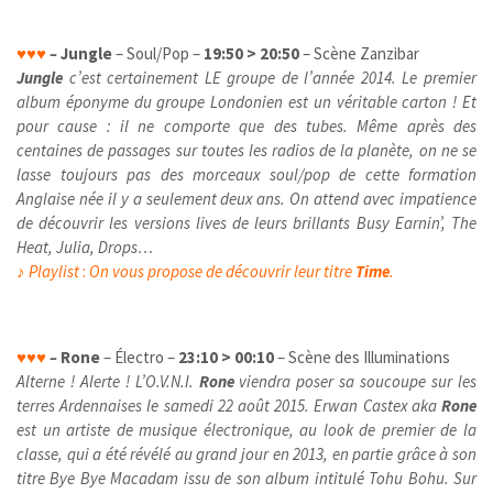
♥
♥
♥
–
Jungle
– Soul/Pop –
19:50 > 20:50
– Scène Zanzibar
Jungle
c’est certainement LE groupe de l’année 2014. Le premier
album éponyme du groupe Londonien est un véritable carton ! Et
pour cause : il ne comporte que des tubes. Même après des
centaines de passages sur toutes les radios de la planète, on ne se
lasse toujours pas des morceaux soul/pop de cette formation
Anglaise née il y a seulement deux ans. On attend avec impatience
de découvrir les versions lives de leurs brillants Busy Earnin’, The
Heat, Julia, Drops…
♪
Playlist
:
On vous propose de découvrir leur titre
Time
.
♥
♥
♥
–
Rone
– Électro –
23:10 > 00:10
– Scène des Illuminations
Alterne ! Alerte ! L’O.V.N.I.
Rone
viendra poser sa soucoupe sur les
terres Ardennaises le samedi 22 août 2015.
Erwan Castex
aka
Rone
est un artiste de musique électronique, au look de premier de la
classe, qui a été révélé au grand jour en 2013, en partie grâce à son
titre Bye Bye Macadam issu de son album intitulé Tohu Bohu. Sur