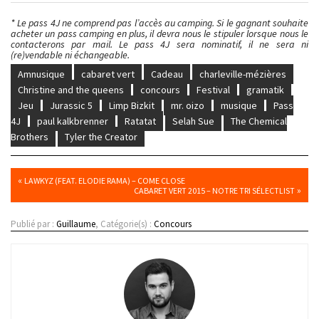
* Le pass 4J ne comprend pas l’accès au camping. Si le gagnant souhaite
acheter un pass camping en plus, il devra nous le stipuler lorsque nous le
contacterons par mail. Le pass 4J sera nominatif, il ne sera ni
(re)vendable ni échangeable.
Amnusique
cabaret vert
Cadeau
charleville-mézières
Christine and the queens
concours
Festival
gramatik
Jeu
Jurassic 5
Limp Bizkit
mr. oizo
musique
Pass
4J
paul kalkbrenner
Ratatat
Selah Sue
The Chemical
Brothers
Tyler the Creator
«
LAWKYZ (FEAT. ELODIE RAMA) – COME CLOSE
»
CABARET VERT 2015 – NOTRE TRI SÉLECTLIST
Publié par :
Guillaume
, Catégorie(s) :
Concours