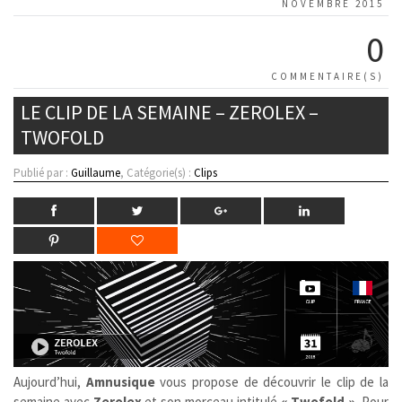
NOVEMBRE 2015
0
COMMENTAIRE(S)
LE CLIP DE LA SEMAINE – ZEROLEX –
TWOFOLD
Publié par :
Guillaume
, Catégorie(s) :
Clips
Aujourd’hui,
Amnusique
vous propose de découvrir le clip de la
semaine avec
Zerolex
et son morceau intitulé
« Twofold »
. Pour