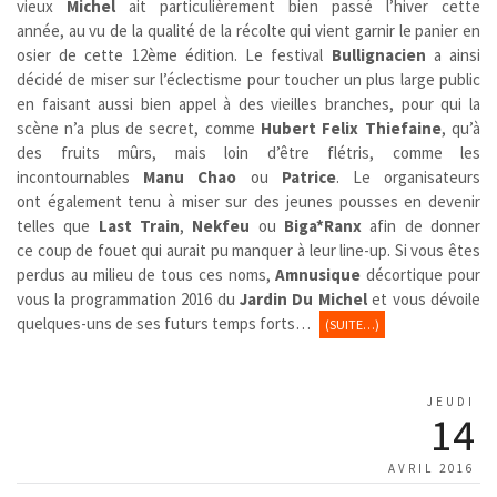
vieux
Michel
ait particulièrement bien passé l’hiver cette
année, au vu de la qualité de la récolte qui vient garnir le panier en
osier de cette 12ème édition. Le festival
Bullignacien
a ainsi
décidé de miser sur l’éclectisme pour toucher un plus large public
en faisant aussi bien appel à des vieilles branches, pour qui la
scène n’a plus de secret, comme
Hubert Felix Thiefaine
, qu’à
des fruits mûrs, mais loin d’être flétris, comme les
incontournables
Manu Chao
ou
Patrice
. Le organisateurs
ont également tenu à miser sur des jeunes pousses en devenir
telles que
Last Train
,
Nekfeu
ou
Biga*Ranx
afin de donner
ce coup de fouet qui aurait pu manquer à leur line-up. Si vous êtes
perdus au milieu de tous ces noms,
Amnusique
décortique pour
vous la programmation 2016 du
Jardin Du Michel
et vous dévoile
quelques-uns de ses futurs temps forts…
(SUITE…)
JEUDI
14
AVRIL 2016