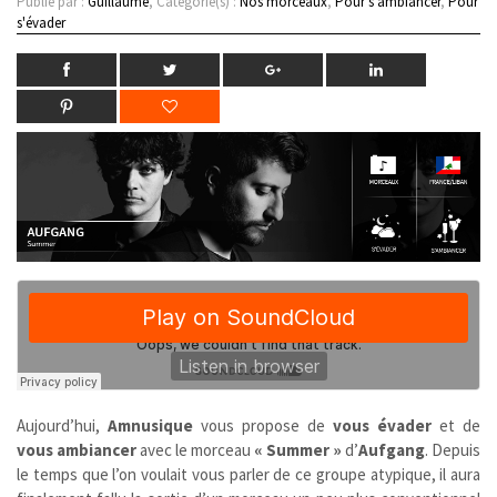
Publié par :
Guillaume
, Catégorie(s) :
Nos morceaux
,
Pour s'ambiancer
,
Pour
s'évader
Aujourd’hui,
Amnusique
vous propose de
vous évader
et de
vous ambiancer
avec le morceau
« Summer »
d’
Aufgang
. Depuis
le temps que l’on voulait vous parler de ce groupe atypique, il aura