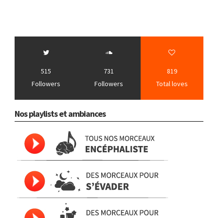
515
731
819
Followers
Followers
Total loves
Nos playlists et ambiances