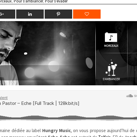
rceaux
,
Pour s'ambiancer
,
Pour s'évader
aine dédiée au label
Hungry Music
, on vous propose aujourd’hui de 