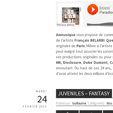
Amnusique
vous propose de commen
de l’artiste
Français
BELARBI
.
Que
originaire de
Paris
. Même si l’artist
peut malgré tout associer les sonori
ses productions originales ou pour
MK
,
Disclosure
,
Duke Dumont
,
C
envoutant. Du haut de ses 24 ans,
d’avoir atteint les deux millions d’
MARDI
JUVENILES – FANTASY
24
Publié par :
Guillaume
, Catégorie(s) :
Nos
FÉVRIER 2015