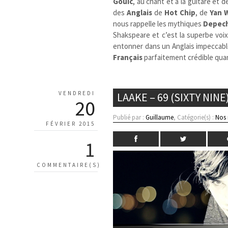
Gouic
, au chant et à la guitare et 
des
Anglais
de
Hot Chip
, de
Yan 
nous rappelle les mythiques
Depec
Shakspeare et c’est la superbe voix
entonner dans un Anglais impeccab
Français
parfaitement crédible quan
VENDREDI
LAAKE – 69 (SIXTY NINE
20
Publié par :
Guillaume
, Catégorie(s) :
Nos
FÉVRIER 2015
1
COMMENTAIRE(S)