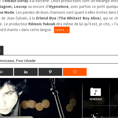
de
Thibaut Doray
à la batterie. Leurs productions sont un mélange entr
Wagner, Lescop
ou encore
d’
Hypnolove
, avec parfois ce petit quelq
he Mode
. Les paroles de leurs chansons sont quant à elles écrites dans 
 de Jean-Sylvain, à la
Erlend Øye
(
The Whitest Boy Alive
), qui se c
le. Le producteur
Rémois
Yuksek
dira même de lui qu’il est, je cite, « l
d il chante » dans cette langue.
(SUITE…)
)
 morceaux
,
Pour s'évader