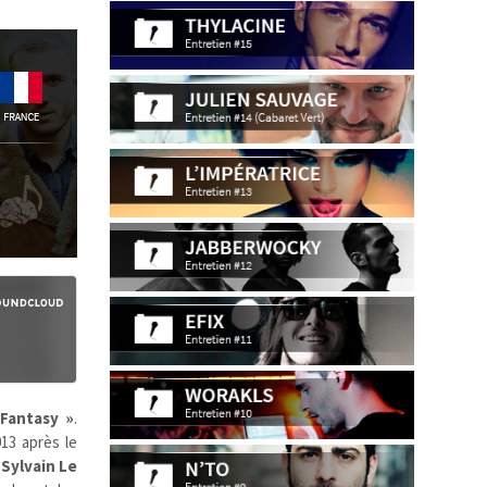
 Fantasy »
.
13 après le
Sylvain Le