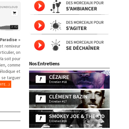
 Paradise »
et remixeur
ticulier, on
la soit pour
Nos Entretiens
dien, comme
élodique et
à se targuer
UITE…)