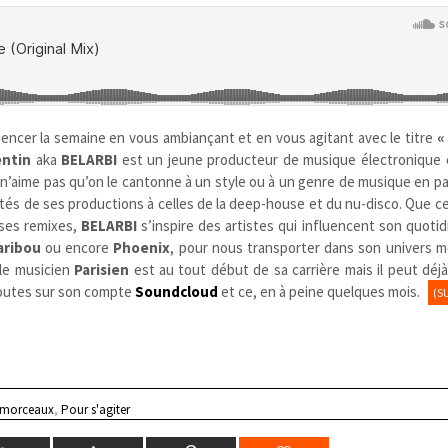
cer la semaine en vous ambiançant et en vous agitant avec le titre
«
ntin
aka
BELARBI
est un jeune producteur de musique électronique 
e n’aime pas qu’on le cantonne à un style ou à un genre de musique en par
tés de ses productions à celles de la deep-house et du nu-disco. Que ce
 ses remixes,
BELARBI
s’inspire des artistes qui influencent son quoti
aribou
ou encore
Phoenix
, pour nous transporter dans son univers m
 le musicien
Parisien
est au tout début de sa carrière mais il peut déj
écoutes sur son compte
Soundcloud
et ce, en à peine quelques mois.
(S
 morceaux
,
Pour s'agiter