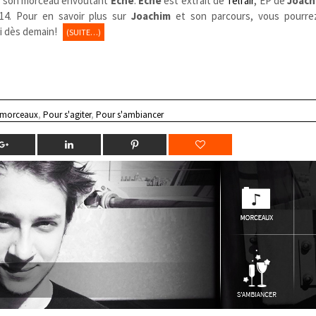
t son morceau envoûtant
Eche
.
Eche
est extrait de
Telfair
, EP de
Joach
4. Pour en savoir plus sur
Joachim
et son parcours, vous pourre
lui dès demain!
(SUITE…)
 morceaux
,
Pour s'agiter
,
Pour s'ambiancer