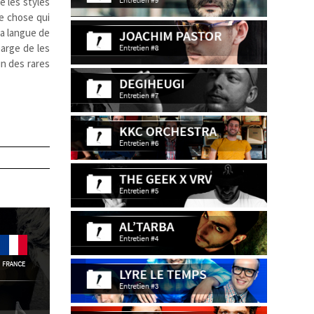
e les styles
ue chose qui
la langue de
harge de les
’un des rares