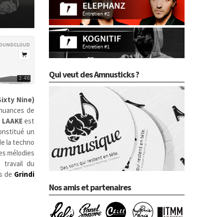
Qui veut des Amnusticks ?
Sixty Nine)
 nuances de
a
LAAKE
est
onstitué un
de la techno
es mélodies
 travail du
is de
Grindi
Nos amis et partenaires