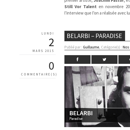
premier artiste,
Joachim Pastor
, e
Still Vor Talent
en novembre 201
l’interview que l’on a réalisée avec 
LUNDI
BELARBI – PARADISE
2
Publié par :
Guillaume
, Catégorie(s) :
Nos
MARS 2015
0
COMMENTAIRE(S)