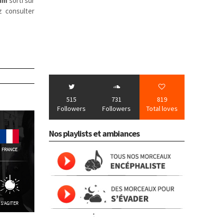
im
sorti sur
z consulter
515
731
819
Followers
Followers
Total loves
Nos playlists et ambiances