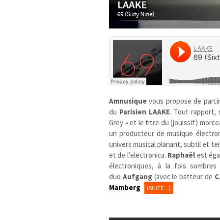
Amnusique
vous propose de parti
du
Parisien
LAAKE
. Tout rapport,
Grey » et le titre du (jouissif) mor
un producteur de musique électroni
univers musical planant, subtil et te
et de l’electronica.
Raphaël
est éga
électroniques, à la fois sombres 
duo
Aufgang
(avec le batteur de
C
Mamberg
(SUITE…)