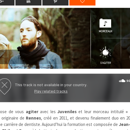
pose de vous
agiter
avec les
Juveniles
et leur morceau intitulé
«
 originaire de
Rennes
, créé en 2011, et devenu finalement duo en 20
e carrière de dentiste. Aujourd’hui la formation est composée de
Jean-