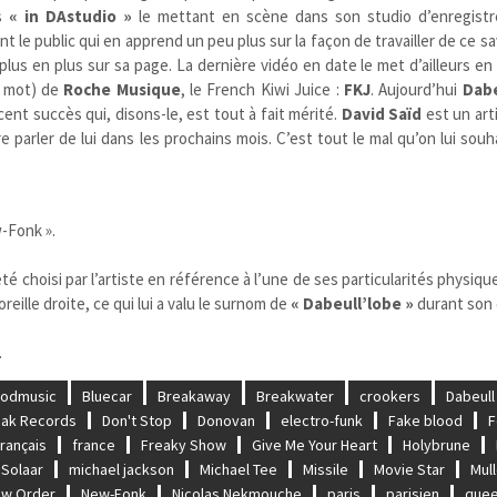
es
« in DAstudio »
le mettant en scène dans son studio d’enregist
 le public qui en apprend un peu plus sur la façon de travailler de ce s
plus en plus sur sa page. La dernière vidéo en date le met d’ailleurs e
e mot) de
Roche Musique
, le French Kiwi Juice :
FKJ
. Aujourd’hui
Dabe
cent succès qui, disons-le, est tout à fait mérité.
David Saïd
est un art
re parler de lui dans les prochains mois. C’est tout le mal qu’on lui sou
-Fonk ».
été choisi par l’artiste en référence à l’une de ses particularités physique
reille droite, ce qui lui a valu le surnom de
« Dabeull’lobe »
durant son
.
oodmusic
Bluecar
Breakaway
Breakwater
crookers
Dabeull
Mak Records
Don't Stop
Donovan
electro-funk
Fake blood
F
rançais
france
Freaky Show
Give Me Your Heart
Holybrune
 Solaar
michael jackson
Michael Tee
Missile
Movie Star
Mul
w Order
New-Fonk
Nicolas Nekmouche
paris
parisien
que