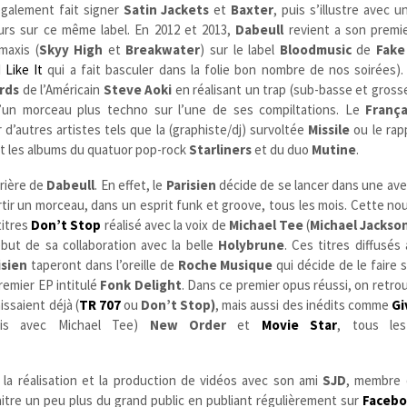
également fait signer
Satin Jackets
et
Baxter
, puis s’illustre avec 
urs sur ce même label. En 2012 et 2013,
Dabeull
revient a son premie
maxis (
Skyy High
et
Breakwater
) sur le label
Bloodmusic
de
Fake
I Like It
qui a fait basculer dans la folie bon nombre de nos soirées). 
rds
de l’Américain
Steve Aoki
en réalisant un trap (sub-basse et gross
u’un morceau plus techno sur l’une de ses compiltations. Le
França
’autres artistes tels que la (graphiste/dj) survoltée
Missile
ou
le ra
 les albums du quatuor pop-rock
Starliners
et du duo
Mutine
.
rière de
Dabeull
. En effet, le
Parisien
décide de se lancer dans une ave
sortir un morceau, dans un esprit funk et groove, tous les mois. Cette no
titres
Don’t Stop
réalisé avec la voix de
Michael Tee
(
Michael Jackso
ut de sa collaboration avec la belle
Holybrune
. Ces titres diffusé
isien
taperont dans l’oreille de
Roche Musique
qui décide de le faire s
premier EP intitulé
Fonk Delight
. Dans ce premier opus réussi, on retro
ssaient déjà (
TR 707
ou
Don’t Stop)
, mais aussi des inédits comme
Gi
ois avec Michael Tee)
New Order
et
Movie Star
, tous le
 la réalisation et la production de vidéos avec son ami
SJD
, membre d
itre un peu plus du grand public en publiant régulièrement sur
Faceb