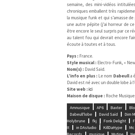
semaine, des mini-vidéos intitulé
chroniques emballent très rapidement
la musique funk et qui s’amasse de 
une autre pépite (j’ai horreur de c
être encore le seul surpris par ce ré
au talent fou qui devrait encore fai
écoute à toutes et à tous.
Pays :
France.
Style musical :
Electro-Funk, « New
Nom(s) :
David Saïd.
L’info en plus :
Le nom
Dabeull
a 
David est né avec un double lobe à l’o
Site web :
ici
Maison de disque :
Roche Musique
Amnusique
AP6
Baxter
Bl
Dabeull'lobe
David Saïd
Dim 
Holybrune
fkj
Fonk Delight
F
It
in DAstudio
KillDaHype
Mc
Records
musique
Mutine
Ne