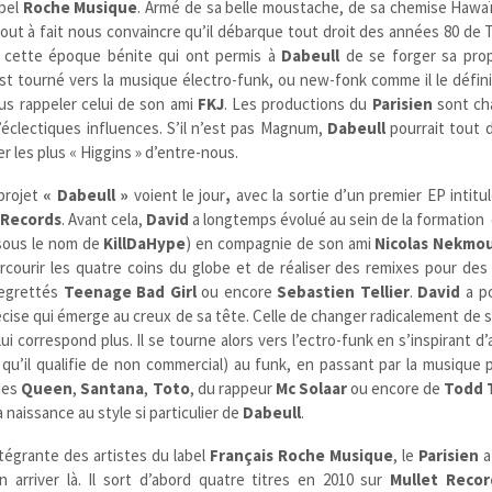
abel
Roche Musique
. Armé de sa belle moustache, de sa chemise Hawa
out à fait nous convaincre qu’il débarque tout droit des années 80 de 
de cette époque bénite qui ont permis à
Dabeull
de se forger sa prop
st tourné vers la musique électro-funk, ou new-fonk comme il le défin
us rappeler celui de son ami
FKJ
. Les productions du
Parisien
sont ch
’éclectiques influences. S’il n’est pas Magnum,
Dabeull
pourrait tout
r les plus « Higgins » d’entre-nous.
projet
« Dabeull »
voient le jour
,
avec la sortie d’un premier EP intitu
 Records
. Avant cela,
David
a longtemps évolué au sein de la formation
sous le nom de
KillDaHype
) en compagnie de son ami
Nicolas Nekmo
arcourir les quatre coins du globe et de réaliser des remixes pour des
regrettés
Teenage Bad Girl
ou encore
Sebastien Tellier
.
David
a po
récise qui émerge au creux de sa tête. Celle de changer radicalement de s
ui correspond plus. Il se tourne alors vers l’ectro-funk en s’inspirant d’
ui qu’il qualifie de non commercial) au funk, en passant par la musique
des
Queen
,
Santana
,
Toto
, du rappeur
Mc Solaar
ou encore de
Todd 
naissance au style si particulier de
Dabeull
.
ntégrante des artistes du label
Français
Roche Musique
, le
Parisien
a
arriver là. Il sort d’abord quatre titres en 2010 sur
Mullet Recor