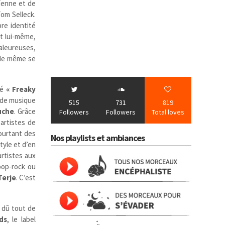
ïenne et de
Tom Selleck.
re identité
it lui-même,
aleureuses,
 de même se
lé
« Freaky
 de musique
515
731
819
uche
. Grâce
Followers
Followers
Total loves
 artistes de
urtant des
Nos playlists et ambiances
tyle et d’en
artistes aux
 pop-rock ou
Terje
. C’est
 dû tout de
ds
, le label