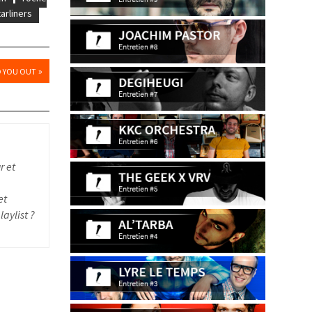
arliners
»
ND YOU OUT
r et
et
aylist ?