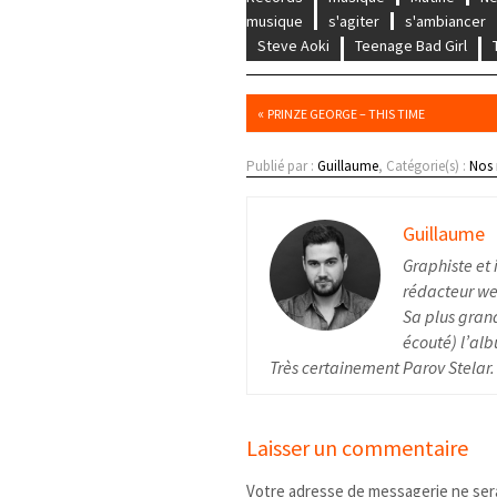
musique
s'agiter
s'ambiancer
Steve Aoki
Teenage Bad Girl
«
PRINZE GEORGE – THIS TIME
Publié par :
Guillaume
, Catégorie(s) :
Nos
Guillaume
Graphiste et 
rédacteur web
Sa plus grand
écouté) l’alb
Très certainement Parov Stelar.
Laisser un commentaire
Votre adresse de messagerie ne sera