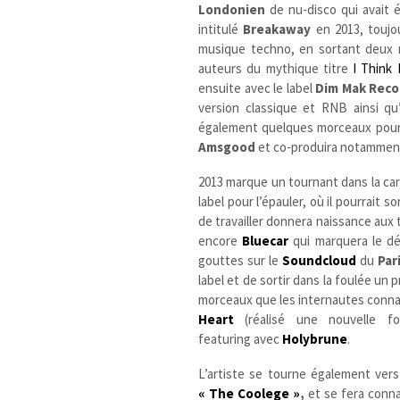
Londonien
de nu-disco qui avait 
intitulé
Breakaway
en 2013, toujo
musique techno, en sortant deux 
auteurs du mythique titre
I Think 
ensuite avec le label
Dim Mak Reco
version classique et RNB ainsi q
également quelques morceaux pour d
Amsgood
et co-produira notamment
2013 marque un tournant dans la car
label pour l’épauler, où il pourrait 
de travailler donnera naissance aux 
encore
Bluecar
qui marquera le déb
gouttes sur le
Soundcloud
du
Par
label et de sortir dans la foulée un 
morceaux que les internautes connai
Heart
(réalisé une nouvelle f
featuring
avec
Holybrune
.
L’artiste se tourne également vers
« The Coolege »
,
et se fera conna