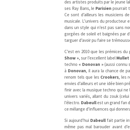
des artistes produits par le jeune l
ses Ray Bans, le
Parisien
pourrait t
Ce sont d’ailleurs les musiciens 
musicale. L’univers du producteur e
dans un style qui n’est pas sans no
gorgées de soleil et baignées par d
targuer d’avoir pu faire se trémousse
C’est en 2010 que les prémices du 
Show »
, sur l’excellent label
Mullet
techno
« Donovan »
(aussi connu 
à
Donovan
, il aura la chance de p
renom tels que les
Crookers
, les 
envies d’ailleurs et une idée bien p
finir avec la musique techno qui ne l
univers variés, allant du zouk (cel
l’électro.
Dabeull
est un grand fan 
ce mélange d’influences qui donnera 
Si aujourd’hui
Dabeull
fait partie i
même pas mal barouder avant d’en 