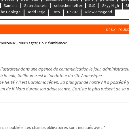
Santana
Satin Jackets
sebastien tellier
SJD
Skyy High
St
The Coolege
Todd Terje
Toto
TR 707
Wilow Amsgood
SIR SLY – FOU
 morceaux
,
Pour s'agiter
,
Pour s'ambiancer
illustrateur dans une agence de communication le jour, administrateu
 la nuit, Guillaume est le fondateur du site Amnusique.
e fierté ? Il est Carolomacérien. Sa plus grande honte ? Il a possédé (
um de K-Maro durant son adolescence. L’artiste le plus présent de sa pl
 pas publiée.
Les champs obligatoires sont indiqués avec
*