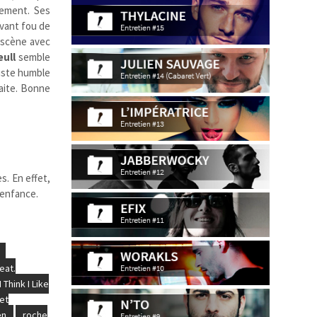
rement. Ses
avant fou de
n scène avec
ull
semble
iste humble
haite. Bonne
s. En effet,
 enfance.
eat.
I Think I Like
let
en
roche