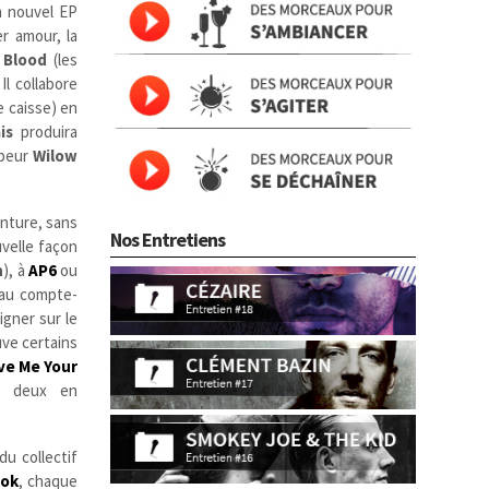
un nouvel EP
r amour, la
 Blood
(les
Il collabore
e caisse) en
is
produira
ppeur
Wilow
nture, sans
Nos Entretiens
uvelle façon
n
), à
AP6
ou
s au compte-
igner sur le
uve certains
ve Me Your
s deux en
u collectif
ook
, chaque