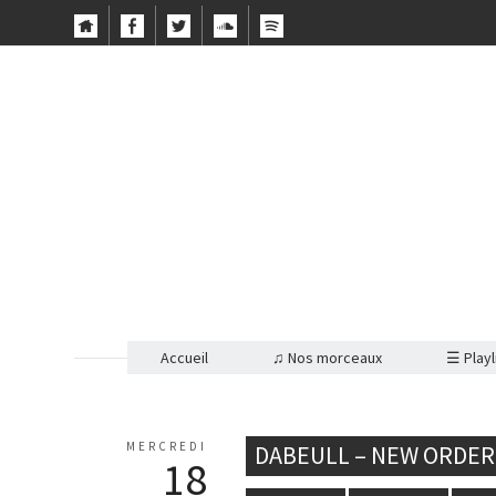
Accueil
♫ Nos morceaux
☰ Playl
MERCREDI
DABEULL – NEW ORDER 
18