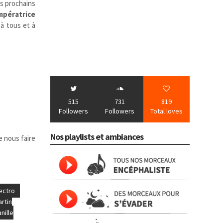
es prochains
impératrice
à tous et à
515
731
819
Followers
Followers
Total loves
Nos playlists et ambiances
e nous faire
ectro
rtin
nille