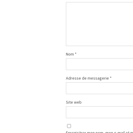
Nom
*
Adresse de messagerie
*
Site web
Enregistrer mon nom, mon e-mail et 