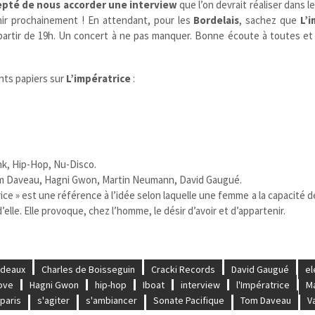
epté de nous accorder une interview
que l’on devrait réaliser dans l
enir prochainement ! En attendant, pour les
Bordelais
, sachez que
L’
artir de 19h. Un concert à ne pas manquer. Bonne écoute à toutes et 
nts papiers sur
L’impératrice
:
nk, Hip-Hop, Nu-Disco.
om Daveau, Hagni Gwon, Martin Neumann, David Gaugué.
ice » est une référence à l’idée selon laquelle une femme a la capacité d
’elle. Elle provoque, chez l’homme, le désir d’avoir et d’appartenir.
rdeaux
Charles de Boisseguin
Cracki Records
David Gaugué
el
ove
Hagni Gwon
hip-hop
Iboat
interview
l'Impératrice
Ma
paris
s'agiter
s'ambiancer
Sonate Pacifique
Tom Daveau
Va