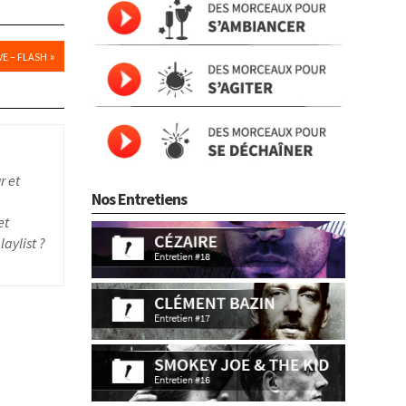
»
E – FLASH
r et
Nos Entretiens
et
aylist ?