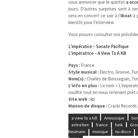
vous annoncer que le quintet
a acc
jours. D’autres surprises sont à v
sera en concert ce soir à l’
Iboat
à p
bientôt pour l’interview.
Vous pouvez consulter nos précéde
L’impératice – Sonate Pacifique
L’impératrice – A View To A Kill
Pays :
France.
Style musical :
Electro, Groove, Fu
Nom(s) :
Charles de Boisseguin, T
L’info en plus :
Le nom « L’imperatr
souffrir tout en nous retenant prêt d
Site web :
ici
Maison de disque :
Cracki Records.
a view to a kill
Amnusique
bo
entretien
france
funk
Gro
Neumann
musique
nu-disco