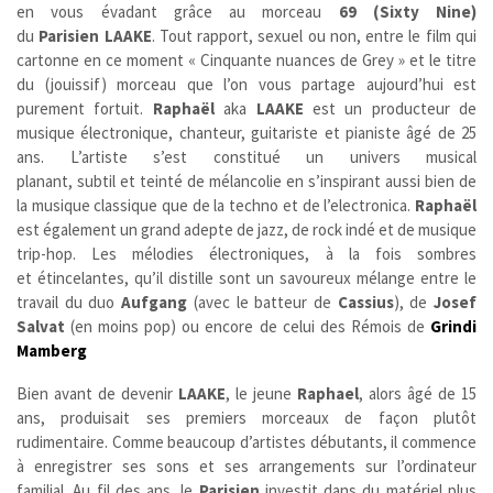
en vous évadant grâce au morceau
69 (Sixty Nine)
du
Parisien
LAAKE
. Tout rapport, sexuel ou non, entre le film qui
cartonne en ce moment « Cinquante nuances de Grey » et le titre
du (jouissif) morceau que l’on vous partage aujourd’hui est
purement fortuit.
Raphaël
aka
LAAKE
est un producteur de
musique électronique, chanteur, guitariste et pianiste âgé de 25
ans. L’artiste s’est constitué un univers musical
planant, subtil et teinté de mélancolie en s’inspirant aussi bien de
la musique classique que de la techno et de l’electronica.
Raphaël
est également un grand adepte de jazz, de rock indé et de musique
trip-hop. Les mélodies électroniques, à la fois sombres
et étincelantes, qu’il distille sont un savoureux mélange entre le
travail du duo
Aufgang
(avec le batteur de
Cassius
), de
Josef
Salvat
(en moins pop) ou encore de celui des Rémois de
Grindi
Mamberg
Bien avant de devenir
LAAKE
, le jeune
Raphael
, alors âgé de 15
ans, produisait ses premiers morceaux de façon plutôt
rudimentaire. Comme beaucoup d’artistes débutants, il commence
à enregistrer ses sons et ses arrangements sur l’ordinateur
familial. Au fil des ans, le
Parisien
investit dans du matériel plus