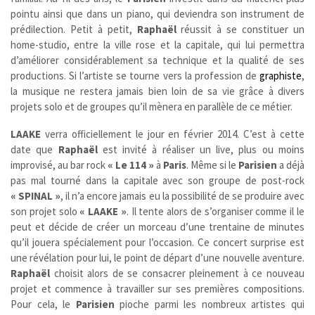
pointu ainsi que dans un piano, qui deviendra son instrument de
prédilection. Petit à petit,
Raphaël
réussit à se constituer un
home-studio, entre la ville rose et la capitale, qui lui permettra
d’améliorer considérablement sa technique et la qualité de ses
productions. Si l’artiste se tourne vers la profession de
graphiste
,
la musique ne restera jamais bien loin de sa vie grâce à divers
projets solo et de groupes qu’il mènera en parallèle de ce métier.
LAAKE
verra officiellement le jour en février 2014. C’est à cette
date que
Raphaël
est invité à réaliser un live, plus ou moins
improvisé, au bar rock
« Le 114 »
à
Paris
. Même si le
Parisien
a déjà
pas mal tourné dans la capitale avec son groupe de post-rock
« SPINAL »
, il n’a encore jamais eu la possibilité de se produire avec
son projet solo
« LAAKE »
. Il tente alors de s’organiser comme il le
peut et décide de créer un morceau d’une trentaine de minutes
qu’il jouera spécialement pour l’occasion. Ce concert surprise est
une révélation pour lui, le point de départ d’une nouvelle aventure.
Raphaël
choisit alors de se consacrer pleinement à ce nouveau
projet et commence à travailler sur ses premières compositions.
Pour cela, le
Parisien
pioche parmi les nombreux artistes qui