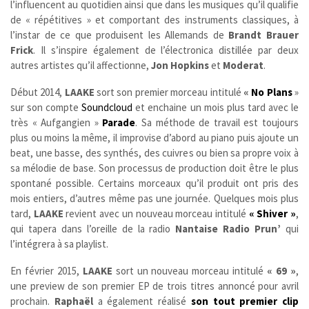
l’influencent au quotidien ainsi que dans les musiques qu’il qualifie
de « répétitives » et comportant des instruments classiques, à
l’instar de ce que produisent les Allemands de
Brandt Brauer
Frick
. Il s’inspire également de l’électronica distillée par deux
autres artistes qu’il affectionne,
Jon Hopkins
et
Moderat
.
Début 2014,
LAAKE
sort son premier morceau intitulé
«
No Plans
»
sur son compte
Soundcloud
et enchaine un mois plus tard avec le
très « Aufgangien »
Parade
. Sa méthode de travail est toujours
plus ou moins la même, il improvise d’abord au piano puis ajoute un
beat, une basse, des synthés, des cuivres ou bien sa propre voix à
sa mélodie de base. Son processus de production doit être le plus
spontané possible. Certains morceaux qu’il produit ont pris des
mois entiers, d’autres même pas une journée. Quelques mois plus
tard,
LAAKE
revient avec un nouveau morceau intitulé
« Shiver »
,
qui tapera dans l’oreille de la radio
Nantaise
Radio Prun’
qui
l’intégrera à sa playlist.
En février 2015,
LAAKE
sort un nouveau morceau intitulé
« 69 »
,
une preview de son premier EP de trois titres annoncé pour avril
prochain.
Raphaël
a également réalisé
son tout premier clip