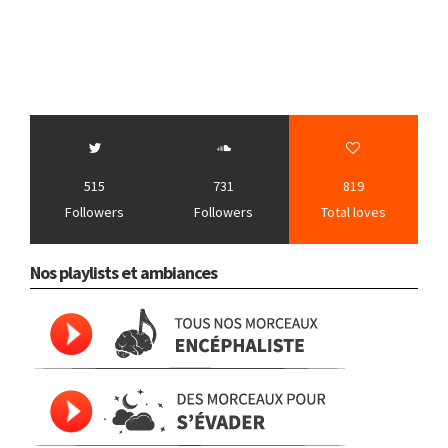
515
731
819
Followers
Followers
Total loves
Nos playlists et ambiances