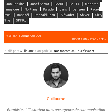
Jon Hopkins
Josef Salvat
LAAKE
Le 114
Moderat
musique
No Plans
Parade
paris
parisien
Radio
Prun'
Raphaël
Raphaël Beau
S'évader
Shiver
Sixty
Nine
SPINAL
«
SIR SLY – FOUND YOU OUT
»
KIDNAP KID – STRONGER
Publié par :
Guillaume
, Catégorie(s) :
Nos morceaux
,
Pour s'évader
Guillaume
Graphiste et illustrateur dans une agence de communication