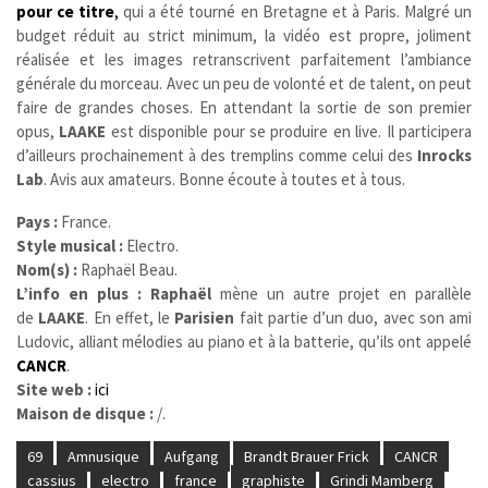
pour ce titre
,
qui a été tourné en Bretagne et à Paris. Malgré un
budget réduit au strict minimum, la vidéo est propre, joliment
réalisée et les images retranscrivent parfaitement l’ambiance
générale du morceau. Avec un peu de volonté et de talent, on peut
faire de grandes choses. En attendant la sortie de son premier
opus,
LAAKE
est disponible pour se produire en live. Il participera
d’ailleurs prochainement à des tremplins comme celui des
Inrocks
Lab
. Avis aux amateurs. Bonne écoute à toutes et à tous.
Pays :
France.
Style musical :
Electro.
Nom(s) :
Raphaël Beau.
L’info en plus :
Raphaël
mène un autre projet en parallèle
de
LAAKE
. En effet, le
Parisien
fait partie d’un duo, avec son ami
Ludovic, alliant mélodies au piano et à la batterie, qu’ils ont appelé
CANCR
.
Site web :
ici
Maison de disque :
/.
69
Amnusique
Aufgang
Brandt Brauer Frick
CANCR
cassius
electro
france
graphiste
Grindi Mamberg