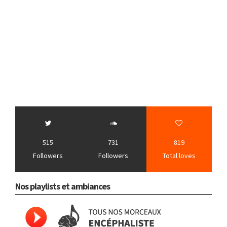
515
731
819
Followers
Followers
Total loves
Nos playlists et ambiances