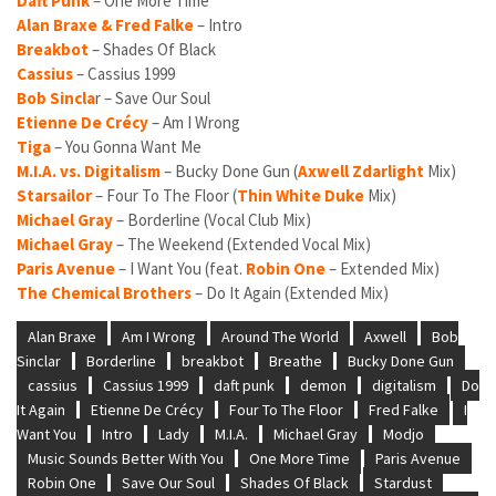
Daft Punk
– One More Time
Alan Braxe & Fred Falke
– Intro
Breakbot
– Shades Of Black
Cassius
– Cassius 1999
Bob Sincla
r – Save Our Soul
Etienne De Crécy
– Am I Wrong
Tiga
– You Gonna Want Me
M.I.A. vs. Digitalism
– Bucky Done Gun (
Axwell Zdarlight
Mix)
Starsailor
– Four To The Floor (
Thin White Duke
Mix)
Michael Gray
– Borderline (Vocal Club Mix)
Michael Gray
– The Weekend (Extended Vocal Mix)
Paris Avenue
– I Want You (feat.
Robin One
– Extended Mix)
The Chemical Brothers
– Do It Again (Extended Mix)
Alan Braxe
Am I Wrong
Around The World
Axwell
Bob
Sinclar
Borderline
breakbot
Breathe
Bucky Done Gun
cassius
Cassius 1999
daft punk
demon
digitalism
Do
It Again
Etienne De Crécy
Four To The Floor
Fred Falke
I
Want You
Intro
Lady
M.I.A.
Michael Gray
Modjo
Music Sounds Better With You
One More Time
Paris Avenue
Robin One
Save Our Soul
Shades Of Black
Stardust