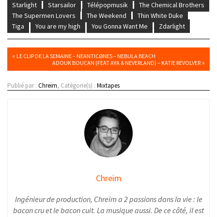
Starlight
Starsailor
Télépopmusik
The Chemical Brothers
The Supermen Lovers
The Weekend
Thin White Duke
Tiga
You are my high
You Gonna Want Me
Zdarlight
«
LE CLIP DE LA SEMAINE – NEANTICØNES – NEBULA BEACH
»
ADOUK BOUCAN (FEAT AYA & NEVERLAND) – KATIE REVOLVER
Publié par :
Chreim
, Catégorie(s) :
Mixtapes
Chreim
Ingénieur de production, Chreim a 2 passions dans la vie : le
bacon cru et le bacon cuit. La musique aussi. De ce côté, il est