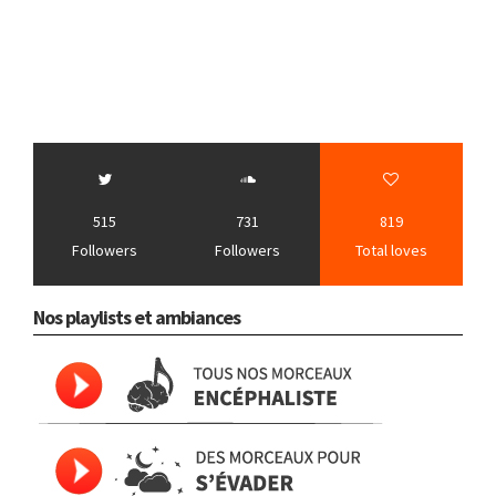
515
731
819
Followers
Followers
Total loves
Nos playlists et ambiances