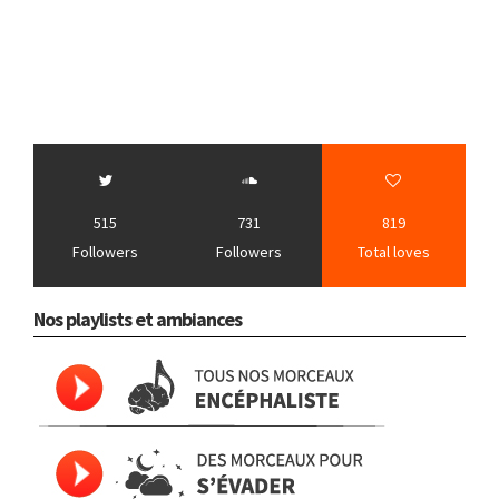
515
731
819
Followers
Followers
Total loves
Nos playlists et ambiances