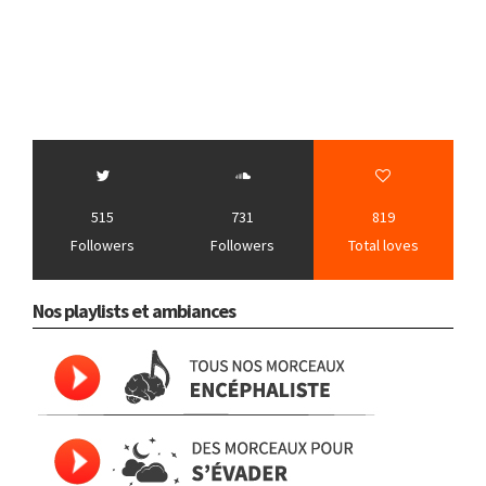
515
731
819
Followers
Followers
Total loves
Nos playlists et ambiances