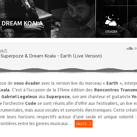
ose de
vous évader
avec la version live du morceau
« Earth »
, interp
oala
. C’est à l’occasion de la 37ème édition des
Rencontres Transmu
s
Gabriel Legeleux
aka
Superpoze
, son ami chanteur et guitariste
Yn
e l’orchestre
Code
se sont réunis afin d’offrir aux festivaliers, un live 
strumentales, mais aussi vocales et sonorités électroniques. Cette créati
unir leurs horizons respectifs autour d’une seule et unique volonté :
 frontières entre les genres musicaux…
(SUITE…)