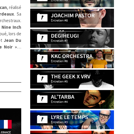
can
, réalisé
rdeaux
. Sa
orchestraux.
,
Nine Inch
oué, lors de
et
Jean Du
e Noir »
…