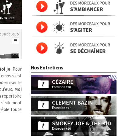
Nos Entretiens
oi je
. Pour
ntemps s’est
oderniser le
 qu’eux.
Moi
n répertoire
en seulement
créole toute