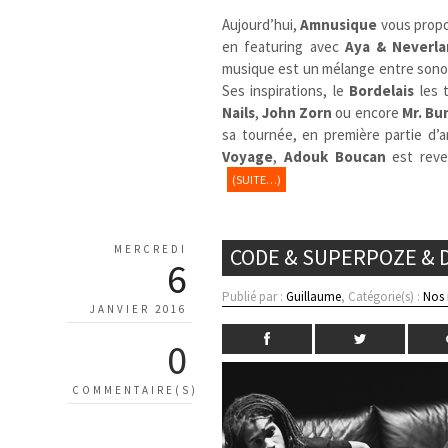
Aujourd’hui,
Amnusique
vous prop
en featuring avec
Aya & Neverl
musique est un mélange entre sonori
Ses inspirations, le
Bordelais
les t
Nails
,
John Zorn
ou encore
Mr. Bu
sa tournée, en première partie d’
Voyage
,
Adouk Boucan
est reve
(SUITE…)
MERCREDI
CODE & SUPERPOZE & D
6
Publié par :
Guillaume
, Catégorie(s) :
Nos
JANVIER 2016
0
COMMENTAIRE(S)