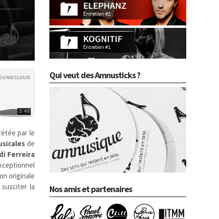
Qui veut des Amnusticks ?
rétée par le
sicales
de
di Ferreira
exceptionnel
on originale
 susciter la
Nos amis et partenaires