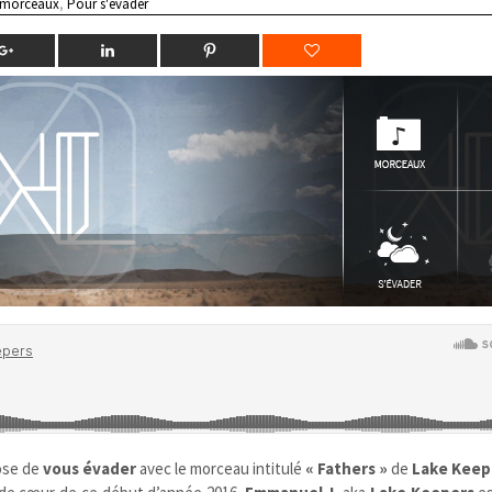
 morceaux
,
Pour s'évader
ose de
vous évader
avec le morceau intitulé
« Fathers »
de
Lake Keep