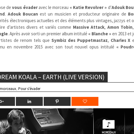
ose de
vous évader
avec le morceau
« Katie Revolver »
d’
Adouk Bou
and
.
Adouk Boucan
est un musicien et producteur originaire de
Bo
tés électroniques actuelles et des éléments plus vintages, jazzys et 
ire d’artistes divers et variés comme
Massive Attack
,
Amon Tobin
ngle
. Après avoir sorti un premier album intitulé
« Blanche »
en 2013 et j
artistes de renom tels que
Symbiz des Puppetmastaz
,
Charles X
nu en novembre 2015 avec son tout nouvel opus intitulé
« Poudr
REAM KOALA – EARTH (LIVE VERSION)
 morceaux
,
Pour s'évader