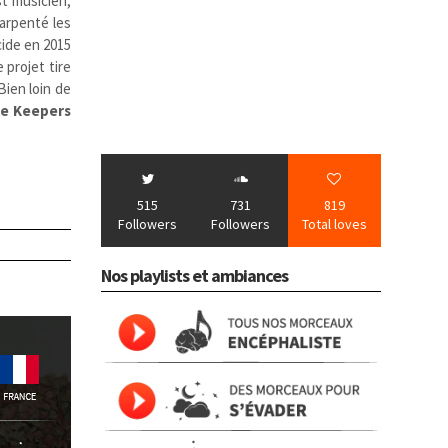
t musicien,
 arpenté les
ide en 2015
 projet tire
Bien loin de
ke Keepers
515
731
819
Followers
Followers
Total loves
Nos playlists et ambiances