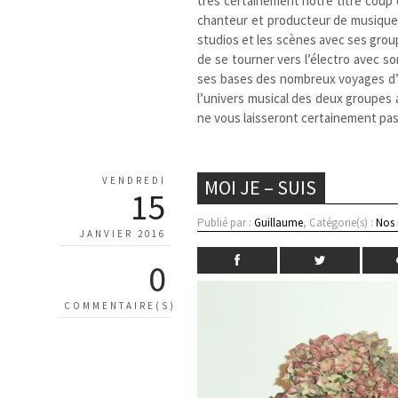
très certainement notre titre coup
chanteur et producteur de musique
studios et les scènes avec ses grou
de se tourner vers l’électro avec so
ses bases des nombreux voyages d
l’univers musical des deux groupes 
ne vous laisseront certainement pa
VENDREDI
MOI JE – SUIS
15
Publié par :
Guillaume
, Catégorie(s) :
Nos
JANVIER 2016
0
COMMENTAIRE(S)