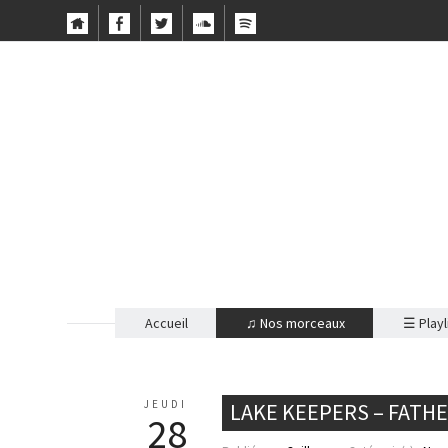
Accueil
♫ Nos morceaux
☰ Playl
JEUDI
LAKE KEEPERS – FATH
28