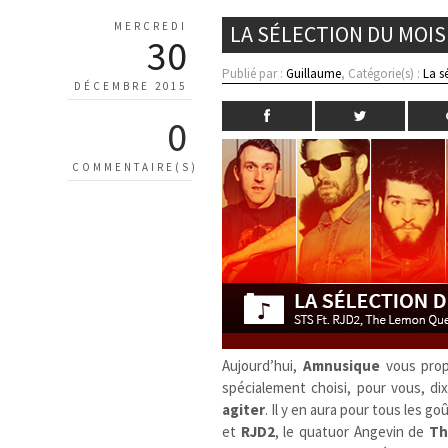
MERCREDI
LA SÉLECTION DU MOI
30
Publié par :
Guillaume
, Catégorie(s) :
La s
DÉCEMBRE 2015
0
COMMENTAIRE(S)
Aujourd’hui,
Amnusique
vous prop
spécialement choisi, pour vous, di
agiter
. Il y en aura pour tous les 
et
RJD2
, le quatuor Angevin de
Th