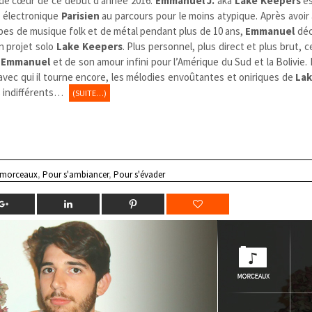
 de cœur de ce début d’année 2016.
Emmanuel J.
aka
Lake Keepers
es
 électronique
Parisien
au parcours pour le moins atypique. Après avoir
pes de musique folk et de métal pendant plus de 10 ans,
Emmanuel
déc
n projet solo
Lake Keepers
. Plus personnel, plus direct et plus brut, ce
’
Emmanuel
et de son amour infini pour l’Amérique du Sud et la Bolivie. 
avec qui il tourne encore, les mélodies envoûtantes et oniriques de
La
s indifférents…
(SUITE…)
 morceaux
,
Pour s'ambiancer
,
Pour s'évader