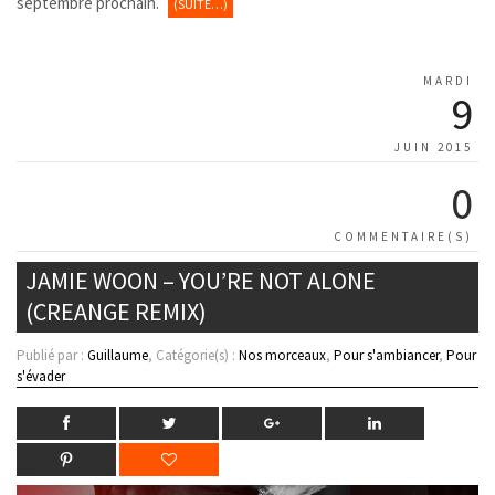
septembre prochain.
(SUITE…)
MARDI
9
JUIN 2015
0
COMMENTAIRE(S)
JAMIE WOON – YOU’RE NOT ALONE
(CREANGE REMIX)
Publié par :
Guillaume
, Catégorie(s) :
Nos morceaux
,
Pour s'ambiancer
,
Pour
s'évader