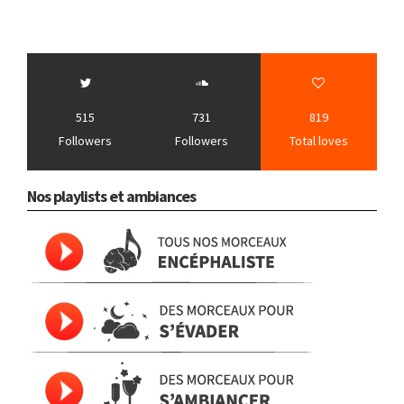
515
731
819
Followers
Followers
Total loves
Nos playlists et ambiances