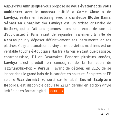
Aujourd’hui
Amnusique
vous propose de
vous évader
et de
vous
ambiancer
avec le morceau intitulé
« Come Close »
de
Lawkyz
, réalisé en featuring avec la chanteuse
Elodie Rama
.
Sébastien Charpiot
aka
Lawkyz
est un artiste originaire de
Belfort
, qui a fait ses gammes dans une école de son et
d’audiovisuel à Paris avant de rejoindre finalement la ville de
Nantes
pour y déposer définitivement ses instruments et ses
platines. Ce grand amateur de vinyles et de vieilles machines est un
véritable touche-à-tout qui s’illustre à la fois en tant que bassiste,
contrebassiste, DJ et Beatmaker. Pendant plusieurs années,
Lawkyz
s’est produit en compagnie de la formation de
jazz/funk/hip-hop
« Versus »
avant de décider, en 2015, de se
lancer dans le grand bain de la carrière en solitaire. Son premier EP
solo
« Waxidermist »
, sorti sur le label
Sound Sculpture
Records
, est disponible depuis le 22 juin dernier en édition vinyle
limitée et en format digital.
(SUITE…)
MARDI