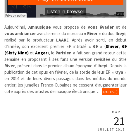
Aujourd’hui,
Amnusique
vous propose de
vous évader
et de
vous ambiancer
avec le remix du morceau
« River »
du duo
Ibeyi
,
réalisé par le producteur
LAAKE
. Après avoir sorti, en début
d’année, son excellent premier EP intitulé
« 69 »
(
Shiver
,
69
(Sixty Nine)
et
Anger
), le
Parisien
a fait son grand retour cette
semaine en proposant à ses fans une version revisitée du titre
River
, présent dans le premier album éponyme d’
Ibeyi
. Depuis la
publication de cet opus en février, de la sortie de leur EP
« Oya »
en 2014 et de leurs divers passages dans les médias du monde
entier; les jumelles Franco-Cubaines ne cessent d’augmenter leur
cote auprès des artistes de musique électronique…
(SUITE…)
MARDI
21
JUILLET 2015