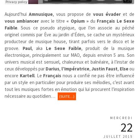
Aujourd’hui
Amnusique
, vous propose de
vous évader
et de
vous ambiancer
avec le titre
« Opium »
du
Français
Le Sexe
Faible
. Sous ce pseudo atypique, que l’on associe au péché
originel commis par Ève au jardin d’Éden, se cache un mystérieux
producteur de musique house, tirant parfois vers le disco et le
groove.
Paul
, aka
Le Sexe Faible
, produit de la musique
électronique, principalement sur MAO, depuis environ 5 ans. Son
univers musical est sensuel, chaleureux et balnéaire, à l’instar de
ceux développés par
Darius
,
l’Impératrice
,
Justin Faust
,
Else
ou
encore
Kartell
. Le
Français
nous a confié ne pas être influencé
par un style en particulier pour produire ses mélodies, c’est avant
tout les musiques fortes en émotion qui lui procurent l’inspiration
nécessaire au quotidien…
(SUITE…)
MERCREDI
22
JUILLET 2015