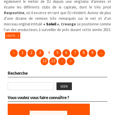
également le métier de DJ depuis une vingtaine d’années et
écume les différents clubs de la capitale, dont le très prisé
Raspoutine
, où il excerce en tant que DJ résident. Auteur de plus
d’une dizaine de remixes très remarqués sur le net et d’un
morceau original intitulé
« Soleil »
,
Creange
se positionne comme
l’un des producteurs à surveiller de près durant cette année 2015.
(SUITE…)
‹
1
2
3
4
5
6
7
8
9
...
12
13
›
»
Recherche
SEEK
Vous voulez vous faire connaître ?