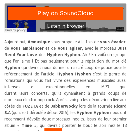
Aujourd’hui,
Amnusique
vous propose à la fois de
vous évader
,
de
vous ambiancer
et de
vous agiter
, avec le morceau
Just
Need Your Love
des
Hyphen Hyphen
. Ah ! En voilà un groupe
que l’on aime ! Et pas seulement pour la répétition du mot clé
Hyphen
qui devrait nous donner un sacré coup de pouce pour le
référencement de l’article.
Hyphen Hyphen
c’est le genre de
formations qui vous fait vivre des expériences musicales aussi
intenses et exceptionnelles en MP3 que
durant leurs concerts, qu’ils dynamitent à grands coups de
morceaux électro-pop-rock. Après avoir pu les découvrir en live aux
côtés de
FUZETA
et de
Jabberwocky
lors de la tournée
Ricard
S.A
(qui s’est déroulée début 2015), les
Hyphen Hyphen
nous ont
récemment dévoilé deux morceaux inédits, issus de leur premier
album
« Time »
, qui devrait pointer le bout le son nez le 18