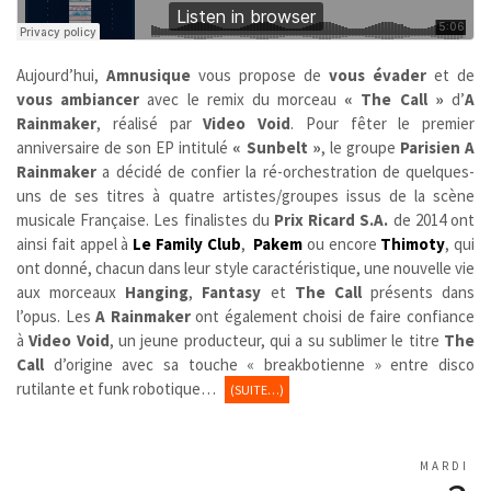
Aujourd’hui,
Amnusique
vous propose de
vous évader
et de
vous ambiancer
avec le remix du morceau
« The Call »
d’
A
Rainmaker
, réalisé par
Video Void
. Pour fêter le premier
anniversaire de son EP intitulé
« Sunbelt »
, le groupe
Parisien
A
Rainmaker
a décidé de confier la ré-orchestration de quelques-
uns de ses titres à quatre artistes/groupes issus de la scène
musicale Française. Les finalistes du
Prix Ricard S.A.
de 2014 ont
ainsi fait appel à
Le Family Club
,
Pakem
ou encore
Thimoty
, qui
ont donné, chacun dans leur style caractéristique, une nouvelle vie
aux morceaux
Hanging
,
Fantasy
et
The Call
présents dans
l’opus. Les
A Rainmaker
ont également choisi de faire confiance
à
Video Void
, un jeune producteur,
qui a su sublimer le titre
The
Call
d’origine avec sa touche « breakbotienne » entre disco
rutilante et funk robotique…
(SUITE…)
MARDI