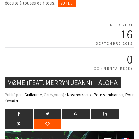
écoute à toutes et à tous.
(SUITE…)
MERCREDI
16
SEPTEMBRE 2015
0
COMMENTAIRE(S)
MØME (FEAT. MERRYN JEANN) – ALOHA
Publié par :
Guillaume
, Catégorie(s) :
Nos morceaux
,
Pour s'ambiancer
,
Pour
s'évader