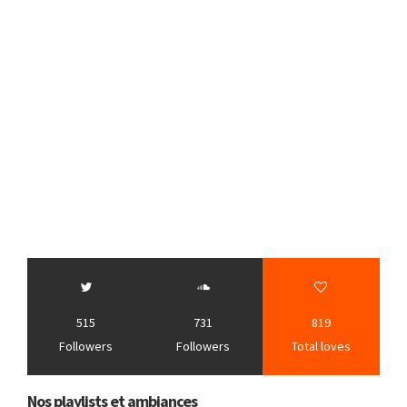
515
731
819
Followers
Followers
Total loves
Nos playlists et ambiances