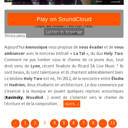
Aujourd’hui
Amnusique
vous propose de
vous évader
et de
vous
ambiancer
avec le morceau intitulé
« La Tal »
, du duo
Holy Two
.
Comment ne pas tomber sous le charme de ce jeune duo, tout
droit venu de
Lyon
, récent finaliste du Ricard SA Live Music ? Ils
sont beaux, ils sont talentueux et ils chantent admirablement bien.
Le binôme
Holy Two
est né, fin 2012, de la rencontre entre
Élodie
et
Hadrien
, deux étudiants en architecture. Le duo commence par
s’exercer à la musique en jouant quelques reprises acoustiques
(
Kavinsky
,
Woodkid
…) avant de s’orienter vers le chemin de
l’écriture et de la composition…
(SUITE…)
‹
1
2
3
4
5
6
7
8
...
12