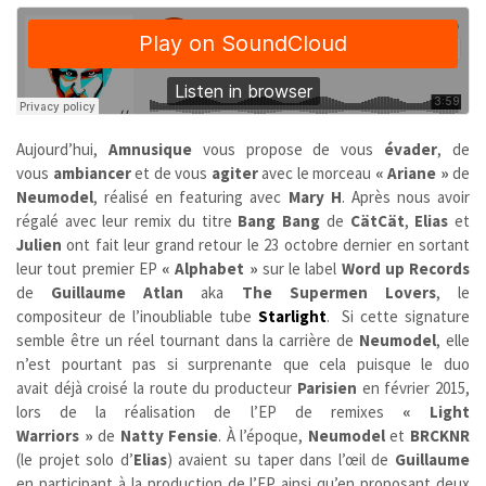
Aujourd’hui,
Amnusique
vous propose de vous
évader
, de
vous
ambiancer
et de vous
agiter
avec le morceau
« Ariane »
de
Neumodel
, réalisé en featuring avec
Mary H
. Après nous avoir
régalé avec leur remix du titre
Bang Bang
de
CätCät
,
Elias
et
Julien
ont fait leur grand retour le 23 octobre dernier en sortant
leur tout premier EP
« Alphabet »
sur le label
Word up Records
de
Guillaume Atlan
aka
The Supermen Lovers
,
le
compositeur de l’inoubliable tube
Starlight
.
Si cette signature
semble être un réel tournant dans la carrière de
Neumodel
, elle
n’est pourtant pas si surprenante que cela puisque le duo
avait déjà croisé la route du producteur
Parisien
en février 2015,
lors de la réalisation de l’EP de remixes
« Light
Warriors
»
de
Natty Fensie
. À l’époque,
Neumodel
et
BRCKNR
(le projet solo d’
Elias
) avaient su taper dans l’œil de
Guillaume
en participant à la production de l’EP ainsi qu’en proposant deux