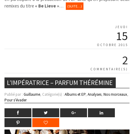
remixes du titre
« Be Lieve »
…
(SUITE…)
JEUDI
15
OCTOBRE 2015
2
COMMENTAIRE(S)
L’IMPÉRATRICE – PARFUM THÉRÉMINE
Publié par :
Guillaume
, Catégorie(s) :
Albums et EP
,
Analyses
,
Nos morceaux
,
Pour s'évader