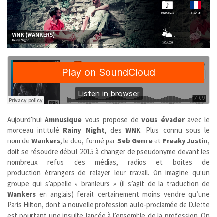
Aujourd’hui
Amnusique
vous propose de
vous évader
avec le
morceau intitulé
Rainy Night
, des
WNK
. Plus connu sous le
nom de
Wankers
,
le duo, formé par
Seb Genre
et
Freaky Justin
,
doit se résoudre début 2015 à changer de pseudonyme devant les
nombreux refus des médias, radios et boites de
production étrangers de relayer leur travail. On imagine qu’un
groupe qui s’appelle « branleurs » (il s’agit de la traduction de
Wankers
en anglais) ferait certainement moins vendre qu’une
Paris Hilton, dont la nouvelle profession auto-proclamée de DJette
est pourtant une insulte lancée à l’ensemble de la profession. On