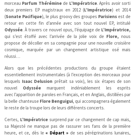
morceau
Parfum Thérémine
de
L’Impératrice
. Après avoir sorti
deux premiers EP magistraux en 2012 (
L’Impératrice
) et 2014
(
Sonate Pacifique
), le plus groovy des groupes
Parisiens
est de
retour en cette fin d’année avec son tout nouvel EP, intitulé
Odyssée
. À travers ce nouvel opus, l’équipage de
L’Impératrice,
qui s’est étoffé avec l’arrivée de la jolie voix de
Flore,
nous
propose de décoller en sa compagnie pour une nouvelle croisière
cosmique, marquée par un changement artistique osé mais
réussi…
Alors que les précédentes productions du groupe étaient
essentiellement instrumentales (à l’exception des morceaux pour
lesquels
Isaac Delusion
prêtait sa voix), les six étapes de son
nouvel
Odyssée
marquent indéniablement les esprits
avec l’apparition de paroles en Français, et en Anglais, distillées par
la belle chanteuse
Flore Benguigui
, qui accompagnera également
le reste de la troupe lors de leurs différents concerts.
Certes,
L’Impératrice
surprend par ce changement de cap mais,
sa Majesté ne manque pas de rassurer ses fans de la première
heure, et ce, dès le
« Départ »
de ses pérégrinations lunaires,