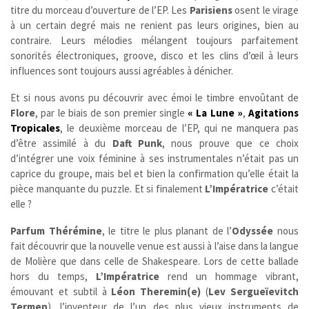
titre du morceau d’ouverture de l’EP. Les
Parisiens
osent le virage
à un certain degré mais ne renient pas leurs origines, bien au
contraire. Leurs mélodies mélangent toujours parfaitement
sonorités électroniques, groove, disco et les clins d’œil à leurs
influences sont toujours aussi agréables à dénicher.
Et si nous avons pu découvrir avec émoi le timbre envoûtant de
Flore
, par le biais de son premier single
« La Lune »
,
Agitations
Tropicales
,
le deuxième morceau de l’EP, qui ne manquera pas
d’être assimilé à du
Daft Punk
, nous prouve que ce choix
d’intégrer une voix féminine à ses instrumentales n’était pas un
caprice du groupe, mais bel et bien la confirmation qu’elle était la
pièce manquante du puzzle. Et si finalement
L’Impératrice
c’était
elle ?
Parfum Thérémine
, le titre le plus planant de l’
Odyssée
nous
fait découvrir que la nouvelle venue est aussi à l’aise dans la langue
de Molière que dans celle de Shakespeare. Lors de cette ballade
hors du temps,
L’Impératrice
rend un hommage vibrant,
émouvant et subtil à
Léon Theremin(e)
(
Lev Sergueïevitch
Termen
), l’inventeur de l’un des plus vieux instruments de