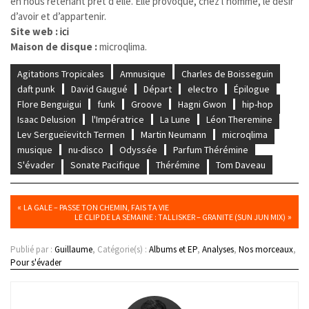
en nous retenant prêt d’elle. Elle provoque, chez l’homme, le désir
d’avoir et d’appartenir.
Site web :
ici
Maison de disque :
microqlima.
Agitations Tropicales
Amnusique
Charles de Boisseguin
daft punk
David Gaugué
Départ
electro
Épilogue
Flore Benguigui
funk
Groove
Hagni Gwon
hip-hop
Isaac Delusion
l'Impératrice
La Lune
Léon Theremine
Lev Sergueïevitch Termen
Martin Neumann
microqlima
musique
nu-disco
Odyssée
Parfum Thérémine
S'évader
Sonate Pacifique
Thérémine
Tom Daveau
«
LA GALE – PASSE TON CHEMIN, FAIS TA VIE
»
LE CLIP DE LA SEMAINE : TALLISKER – GRANITE (SUN JUN MIX)
Publié par :
Guillaume
, Catégorie(s) :
Albums et EP
,
Analyses
,
Nos morceaux
,
Pour s'évader