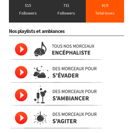
515
731
819
Followers
Followers
Total loves
Nos playlists et ambiances