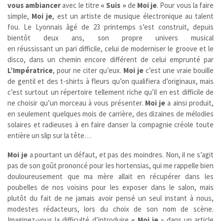
vous ambiancer
avec le titre
« Suis »
de
Moi je
. Pour vous la faire
simple,
Moi je
, est un artiste de musique électronique au talent
fou. Le Lyonnais âgé de 23 printemps s’est construit, depuis
bientôt deux ans, son propre univers musical
en réussissant un pari difficile, celui de moderniser le groove et le
disco, dans un chemin encore différent de celui emprunté par
L’Impératrice
, pour ne citer qu’eux.
Moi je
c’est une vraie bouille
de gentil et des t-shirts à fleurs qu’on qualifiera d’originaux, mais
c’est surtout un répertoire tellement riche qu’il en est difficile de
ne choisir qu’un morceau à vous présenter.
Moi je
a ainsi produit,
en seulement quelques mois de carrière, des dizaines de mélodies
solaires et radieuses à en faire danser la compagnie créole toute
entière un slip sur la tête…
Moi je
a pourtant un défaut, et pas des moindres. Non, il ne s’agit
pas de son goût prononcé pour les hortensias, qui me rappelle bien
douloureusement que ma mère allait en récupérer dans les
poubelles de nos voisins pour les exposer dans le salon, mais
plutôt du fait de ne jamais avoir pensé un seul instant à nous,
modestes rédacteurs, lors du choix de son nom de scène.
Imaginez-vous la difficulté d’introduire
« Moi je
» dans un article