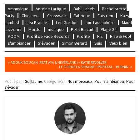
Amnusique
Antoine Lartigue
Babil Laheb
Bachelorette
Party
Chicaneur
Crosswalk
Fabrique
Fais rien
Kazy
Lambist
Léa Brachet
Les Gordon
Loïc Lassablière
Maud
Lazzerini
Moi Je
musique
Petit Biscuit
Plage 84
POOM
Profil de Face Records
Profite
Ris
Rise & Fool
s'ambiancer
S'évader
Simon Berard
Suis
Veux bien
«
ADOUK BOUCAN (FEAT AYA & NEVERLAND) – KATIE REVOLVER
»
LE CLIP DE LA SEMAINE – POSTAAL – BURNIN’
Publié par :
Guillaume
, Catégorie(s) :
Nos morceaux
,
Pour s'ambiancer
,
Pour
s'évader