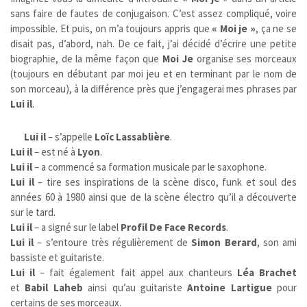
sans faire de fautes de conjugaison. C’est assez compliqué, voire
impossible. Et puis, on m’a toujours appris que
« Moi je »
, ça ne se
disait pas, d’abord, nah.
De ce fait, j’ai décidé d’écrire une petite
biographie, de la même façon que
Moi Je
organise ses morceaux
(toujours en débutant par moi jeu et en terminant par le nom de
son morceau), à la différence près que j’engagerai mes phrases par
Lui il
.
Lui il
– s’appelle
Loïc Lassablière
.
Lui il
– est né à
Lyon
.
Lui il
– a commencé sa formation musicale par le saxophone.
Lui il
– tire ses inspirations de la scène disco, funk et soul des
années 60 à 1980 ainsi que de la scène électro qu’il a découverte
sur le tard.
Lui il
– a signé sur le label
Profil De Face Records
.
Lui il
– s’entoure très régulièrement de
Simon Berard
, son ami
bassiste et guitariste.
Lui il
– fait également fait appel aux chanteurs
Léa Brachet
et
Babil Laheb
ainsi qu’au guitariste
Antoine Lartigue
pour
certains de ses morceaux.