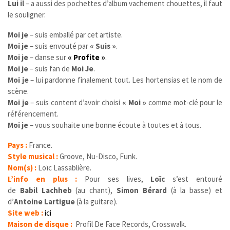
Lui il
– a aussi des pochettes d’album vachement chouettes, il faut
le souligner.
Moi je
– suis emballé par cet artiste.
Moi je
– suis envouté par
« Suis »
.
Moi je
– danse sur
« Profite »
.
Moi je
– suis fan de
Moi Je
.
Moi je
– lui pardonne finalement tout. Les hortensias et le nom de
scène.
Moi je
– suis content d’avoir choisi
« Moi »
comme mot-clé pour le
référencement.
Moi je
– vous souhaite une bonne écoute à toutes et à tous.
Pays :
France.
Style musical :
Groove, Nu-Disco, Funk.
Nom(s) :
Loïc Lassablière.
L’info en plus :
Pour ses lives,
Loïc
s’est entouré
de
Babil Lachheb
(au chant),
Simon Bérard
(à la basse) et
d’
Antoine Lartigue
(à la guitare).
Site web :
ici
Maison de disque :
Profil De Face Records, Crosswalk.