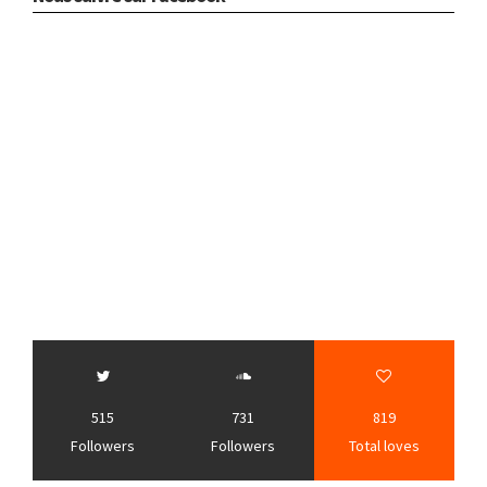
515
731
819
Followers
Followers
Total loves