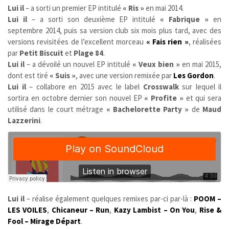
Lui il
– a sorti un premier EP intitulé
« Ris »
en mai 2014.
Lui il
– a sorti son deuxième EP intitulé
« Fabrique »
en
septembre 2014, puis sa version club six mois plus tard, avec des
versions revisitées de l’excellent morceau
« Fais rien »
, réalisées
par
Petit Biscuit
et
Plage 84
.
Lui il
– a dévoilé un nouvel EP intitulé
« Veux bien »
en mai 2015,
dont est tiré
« Suis »
, avec une version remixée par
Les Gordon
.
Lui il
– collabore en 2015 avec le label
Crosswalk
sur lequel il
sortira en octobre dernier son nouvel EP
« Profite »
et qui sera
utilisé dans le court métrage
« Bachelorette Party »
de
Maud
Lazzerini
.
Lui il
– réalise également quelques remixes par-ci par-là :
POOM –
LES VOILES
,
Chicaneur – Run
,
Kazy Lambist – On You
,
Rise &
Fool – Mirage Départ
.