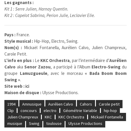
Les gagnants :
Kit 1 : Serre Julien, Harnay Quentin.
Kit 2 : Capelot Sabrina, Perion Julie, Leclavier Elie.
Pays :
France.
Style musical :
Hip-Hop, Electro, Swing.
Nom(s) :
Mickaël Fontanella, Aurélien Calvo, Julien Champreux,
Carole Petit.
L’info en plus :
Le
KKC Orchestra
, par l’intermédiaire d’
Aurélien
Calvo
aka
Senor Zazou
, a participé à l’Album
Electro-Swing
du
groupe
Lamuzgueule
, avec le morceau
« Bada Boom Boom
Swing »
.
Site web :
ici
Maison de disque :
Ulysse Productions.
1994
Amnusique
Aurélien Calvo
Cahors
Carole petit
Clip
concours
electro
Géométrie Variable
hip-hop
Julien Champreux
KKC
KKC Orchestra
Mickaël Fontanella
musique
Swing
toulouse
Ulysse Productions