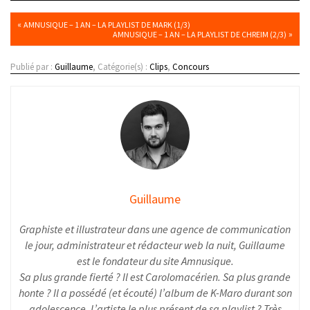
«
AMNUSIQUE – 1 AN – LA PLAYLIST DE MARK (1/3)
»
AMNUSIQUE – 1 AN – LA PLAYLIST DE CHREIM (2/3)
Publié par :
Guillaume
, Catégorie(s) :
Clips
,
Concours
Guillaume
Graphiste et illustrateur dans une agence de communication
le jour, administrateur et rédacteur web la nuit, Guillaume
est le fondateur du site Amnusique.
Sa plus grande fierté ? Il est Carolomacérien. Sa plus grande
honte ? Il a possédé (et écouté) l’album de K-Maro durant son
adolescence. L’artiste le plus présent de sa playlist ? Très