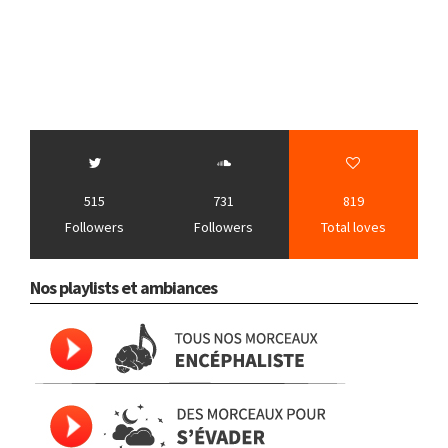
515
731
819
Followers
Followers
Total loves
Nos playlists et ambiances