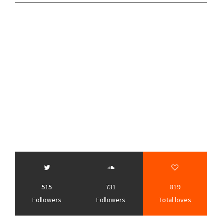
515
731
819
Followers
Followers
Total loves