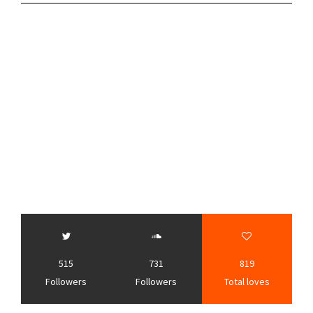
515
731
819
Followers
Followers
Total loves