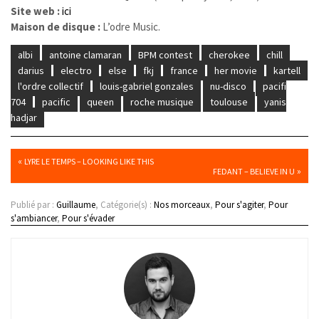
Site web :
ici
Maison de disque :
L’odre Music.
albi
antoine clamaran
BPM contest
cherokee
chill
darius
electro
else
fkj
france
her movie
kartell
l'ordre collectif
louis-gabriel gonzales
nu-disco
pacifi
704
pacific
queen
roche musique
toulouse
yanis
hadjar
«
LYRE LE TEMPS – LOOKING LIKE THIS
»
FEDANT – BELIEVE IN U
Publié par :
Guillaume
, Catégorie(s) :
Nos morceaux
,
Pour s'agiter
,
Pour
s'ambiancer
,
Pour s'évader