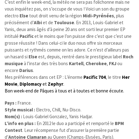
C’est enfin le week-end, la météo ne sera pas folichonne mais ne
vous inquiétez pas, on s’occupe de vous ! Voici un son du groupe
electro
Else
tout droit venu de la région
Midi-Pyrénées
, plus
précisément d’
Albi
et de
Toulouse
. En 2013, Louis-Gabriel et
Yanis, deux amis âgés d’à peine 20 ans ont sorti leur premier EP
intitulé
Pacific
et le moins que l’on puisse dire c’est que c’est une
grosse réussite !
Dans celui-ci le duo nous offre six morceaux
puissants et rythmés comme on les adore. Ce n’est d’ailleurs pas
un hasard si
Else
est, depuis, rentré dans le prestigieux label
Roch
musique
à l’instar des très bons
Kartell
,
Cherokee
,
FKJ
ou
encore
Darius
.
Mes préférences dans cet EP : L’énorme
Pacific 704
, le titre
Her
Movie
,
Diplomacy
et
Zephyr
.
Bon week-end de Pâques à tous et à toutes et bonne écoute.
Pays :
France.
Style musical :
Electro, Chill, Nu-Disco.
Nom(s) :
Louis-Gabriel Gonzalez, Yanis Hadjar.
L’info en plus :
En 2012 le duo a participé et remporté le
BPM
Contest
. Leur récompense fut d’assurer la première partie
d’
Antoine Clamaran
au Queen (Champs-Elysées, Paris).